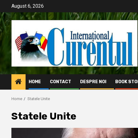
Skip
August 6, 2026
to
content
HOME
CONTACT
DESPRE NOI
BOOK STO
Home
Statele Unite
Statele Unite