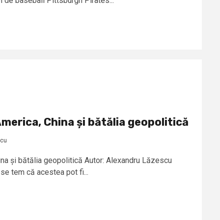
 de baseball Pittsburgh Pirates...
America, China și bătălia geopolitică
scu
hina și bătălia geopolitică Autor: Alexandru Lăzescu
k se tem că acestea pot fi...