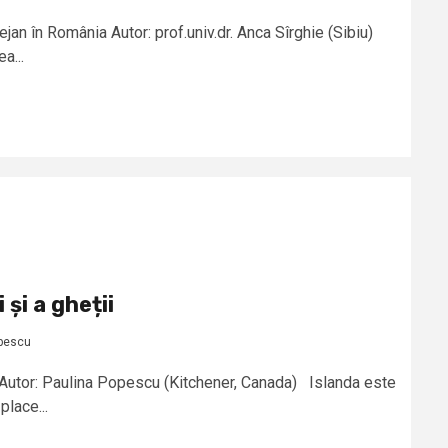
ejan în România Autor: prof.univ.dr. Anca Sîrghie (Sibiu)
a...
 și a gheții
opescu
ii Autor: Paulina Popescu (Kitchener, Canada) Islanda este
place...