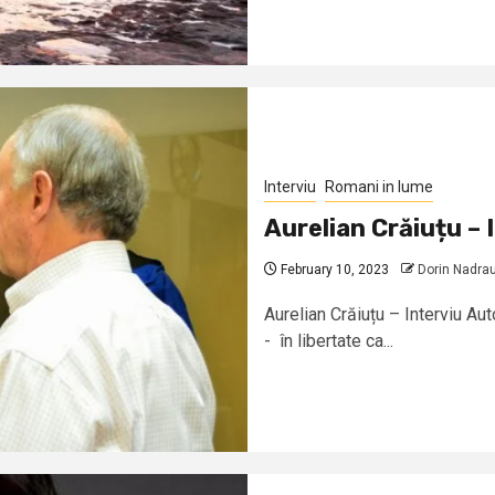
Interviu
Romani in lume
Aurelian Crăiuțu – 
February 10, 2023
Dorin Nadra
Aurelian Crăiuțu – Interviu Au
- în libertate ca...