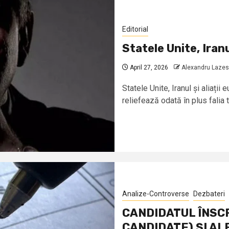
Editorial
Statele Unite, Iranu
April 27, 2026
Alexandru Laze
Statele Unite, Iranul și aliați
reliefează odată în plus falia t
Analize-Controverse
Dezbateri
CANDIDATUL ÎNSCR
CANDIDATE) ȘI AL