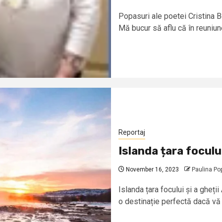
Popasuri ale poetei Cristina B
Mă bucur să aflu că în reuniune
Reportaj
Islanda țara focului
November 16, 2023
Paulina P
Islanda țara focului și a gheț
o destinație perfectă dacă vă 