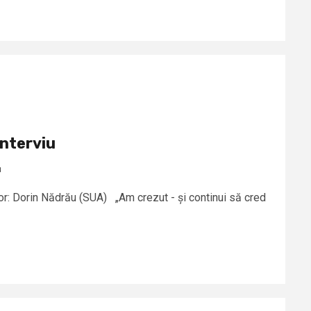
Interviu
u
tor: Dorin Nădrău (SUA) „Am crezut - și continui să cred