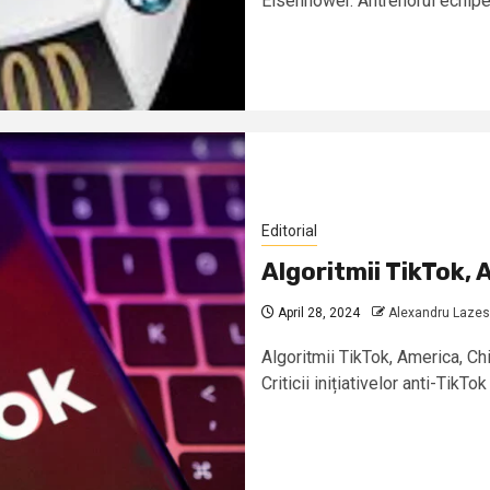
Eisenhower. Antrenorul echipei
Editorial
Algoritmii TikTok, 
April 28, 2024
Alexandru Laze
Algoritmii TikTok, America, C
Criticii inițiativelor anti-TikTo