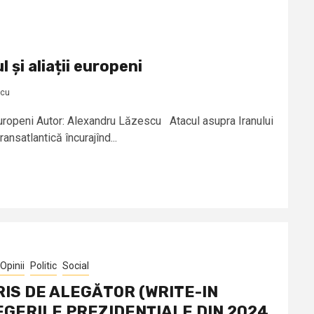
l și aliații europeni
scu
i europeni Autor: Alexandru Lăzescu Atacul asupra Iranului
ransatlantică încurajînd...
Opinii
Politic
Social
IS DE ALEGĂTOR (WRITE-IN
EGERILE PREZIDENȚIALE DIN 2024