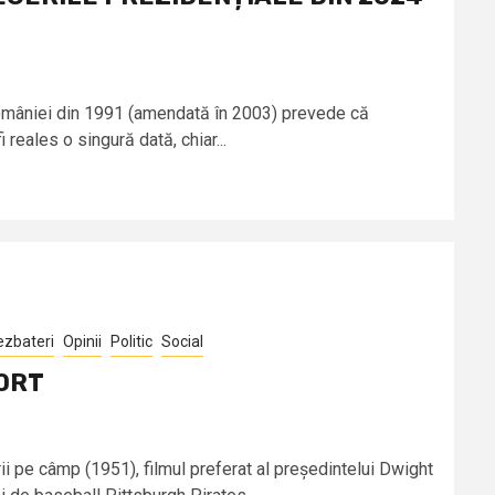
României din 1991 (amendată în 2003) prevede că
reales o singură dată, chiar...
ezbateri
Opinii
Politic
Social
PORT
ii pe câmp (1951), filmul preferat al președintelui Dwight