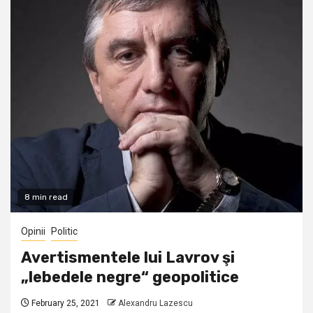
8 min read
Opinii
Politic
Avertismentele lui Lavrov şi
„lebedele negre“ geopolitice
February 25, 2021
Alexandru Lazescu