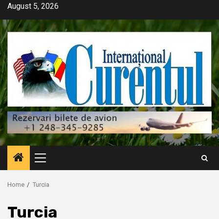
Skip
August 5, 2026
to
content
Primary
Menu
Home
Turcia
Turcia