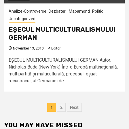
Analize-Controverse
Dezbateri
Mapamond
Politic
Uncategorized
EȘECUL MULTICULTURALISMULUI
GERMAN
November 13, 2010
Editor
EȘECUL MULTICULTURALISMULUI GERMAN Autor:
Nicholas Buda (New York) Într-o Europă multinațională,
multipartită și multiculturală, procesul eșuat,
recunoscut, al Germaniei de...
Posts
1
2
Next
pagination
YOU MAY HAVE MISSED