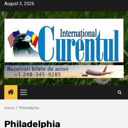
Skip
August 3, 2026
to
content
Primary
Menu
Home
Philadelphia
Philadelphia