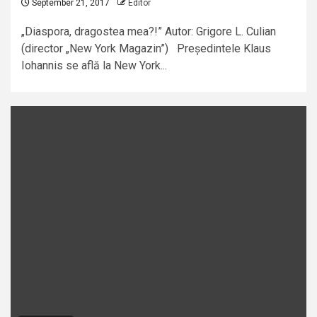
September 21, 2017
Editor
„Diaspora, dragostea mea?!” Autor: Grigore L. Culian
(director „New York Magazin”) Președintele Klaus
Iohannis se află la New York...