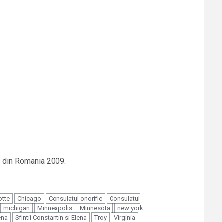
le din Romania 2009.
otte
Chicago
Consulatul onorific
Consulatul
michigan
Minneapolis
Minnesota
new york
ena
Sfintii Constantin si Elena
Troy
Virginia