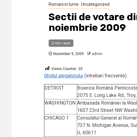
Romani in lume
Uncategorized
Sectii de votare 
noiembrie 2009
2 min read
November 9, 2009
admin
Views Counter:
20
Ghidul alegatorului
(intrebari frecvente).
DETROIT
Biserica Română Penticost
2075 E. Long Lake Rd., Troy
WASHINGTON
Ambasada României la Was
1607 23rd Street NW Wash
CHICAGO 1
Consulatul General al Român
737 N. Michigan Avenue, Sui
IL 60611