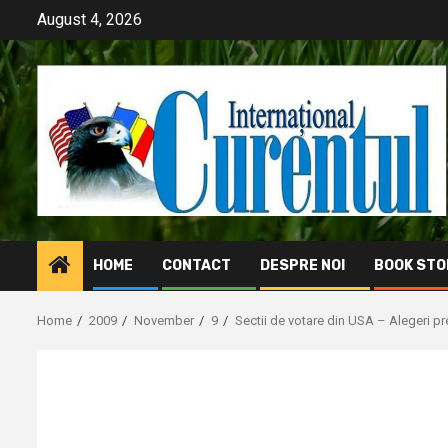
Skip
August 4, 2026
to
content
HOME
CONTACT
DESPRE NOI
BOOK STO
Home
2009
November
9
Sectii de votare din USA – Alegeri p