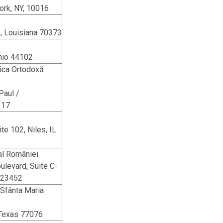
ork, NY, 10016
, Louisiana 70373
Ohio 44102
rica Ortodoxă
Paul /
117
te 102, Niles, IL
al României
levard, Suite C-
a 23452
Sfânta Maria
 Texas 77076