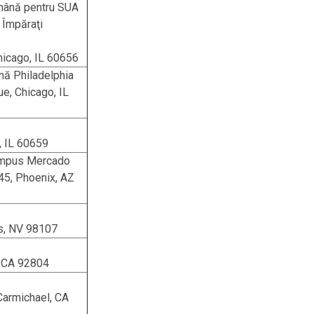
mână pentru SUA
 Împăraţi
icago, IL 60656
nă Philadelphia
, Chicago, IL
, IL 60659
mpus Mercado
145, Phoenix, AZ
s, NV 98107
 CA 92804
Carmichael, CA