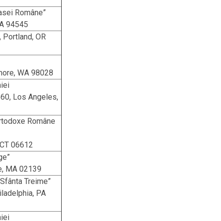
Casei Române”
CA 94545
, Portland, OR
more, WA 98028
iei
560, Los Angeles,
 Ortodoxe Române
, CT 06612
ge”
ge, MA 02139
Sfânta Treime”
iladelphia, PA
iei