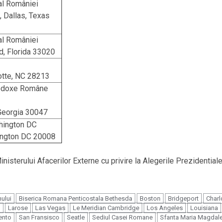
al României
, Dallas, Texas
al României
d, Florida 33020
otte, NC 28213
rdodoxe Române
 Georgia 30047
hington DC
ington DC 20008
nisterului Afacerilor Externe cu privire la Alegerile Prezidentia
ului
Biserica Romana Penticostala Bethesda
Boston
Bridgeport
Charl
n
Larose
Las Vegas
Le Meridian Cambridge
Los Angeles
Louisiana
ento
San Fransisco
Seatle
Sediul Casei Romane
Sfanta Maria Magdal