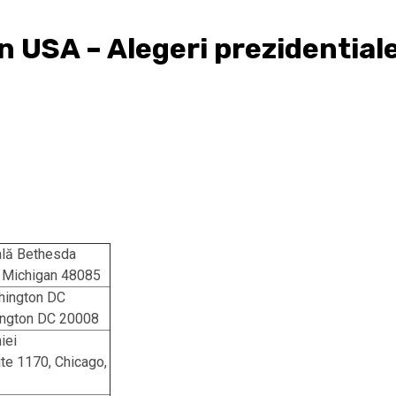
din USA – Alegeri prezidenti
ală Bethesda
, Michigan 48085
hington DC
ington DC 20008
iei
te 1170, Chicago,