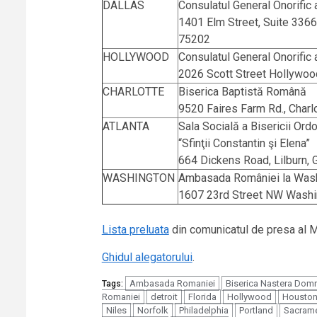
DALLAS
Consulatul General Onorific 
1401 Elm Street, Suite 3366
75202
HOLLYWOOD
Consulatul General Onorific 
2026 Scott Street Hollywoo
CHARLOTTE
Biserica Baptistă Română
9520 Faires Farm Rd., Charl
ATLANTA
Sala Socială a Bisericii O
“Sfinţii Constantin şi Elena”
664 Dickens Road, Lilburn,
WASHINGTON
Ambasada României la Was
1607 23rd Street NW Wash
Lista preluata
din comunicatul de presa al Mi
Ghidul alegatorului
.
Ambasada Romaniei
Biserica Nastera Domn
Tags:
Romaniei
detroit
Florida
Hollywood
Housto
Niles
Norfolk
Philadelphia
Portland
Sacram