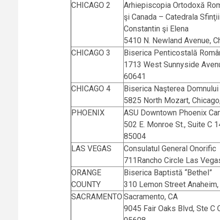
CHICAGO 2
Arhiepiscopia Ortodoxă Ro
şi Canada – Catedrala Sfinţii
Constantin şi Elena
5410 N. Newland Avenue, Ch
CHICAGO 3
Biserica Penticostală Româ
1713 West Sunnyside Avenue
60641
CHICAGO 4
Biserica Naşterea Domnului
5825 North Mozart, Chicago
PHOENIX
ASU Downtown Phoenix Ca
502 E. Monroe St., Suite C 
85004
LAS VEGAS
Consulatul General Onorific
711Rancho Circle Las Vega
ORANGE
Biserica Baptistă “Bethel”
COUNTY
310 Lemon Street Anaheim,
SACRAMENTO
Sacramento, CA
9045 Fair Oaks Blvd, Ste C 