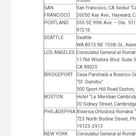
95608
SAN
San Francisco, CA Sediul “
FRANCISCO
26050 Kay Ave., Hayward, 
PORTLAND
555 SE 99th Ave. – Ste. 101
97216
SEATTLE
Seattle
WA 8315 NE 155th St., Ken
LOS ANGELES
Consulatul General al Român
11766 Wilshire Blvd. Suite 
CA 90025
BRIDGEPORT
Casa Parohială a Bisericii
“Sf. Dumitru”
500 Sport Hill Road Easton
BOSTON
Hotel “Le Meridian Cambrid
20 Sidney Street, Cambrid
PHILADEPHIA
Biserica Ortodoxă Română “
723 North Bodine Street, Ph
19123-2913
NEW YORK
Consulatul General al Român