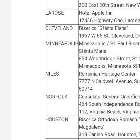
200 East 38th Street, New Y
LAROSE
Hotel Apple Inn
12436 Highway One, Larose
CLEVELAND
Biserica “Sfânta Elena”
1367 W 65 St., Cleveland, 
MINNEAPOLIS
Minneapolis / St. Paul Bise
Sfânta Maria
854 Woodbridge Street, St. 
Minneapolis, Minnesota 55
NILES
Romanian Heritage Center
7777 N.Caldwell Avenue, Sui
60714
NORFOLK
Consulatul General Onorific 
464 South Independence Bou
112, Virginia Beach, Virgini
HOUSTON
Biserica Ortodoxă Română “
Magdalena”
318 Canino Road, Houston,