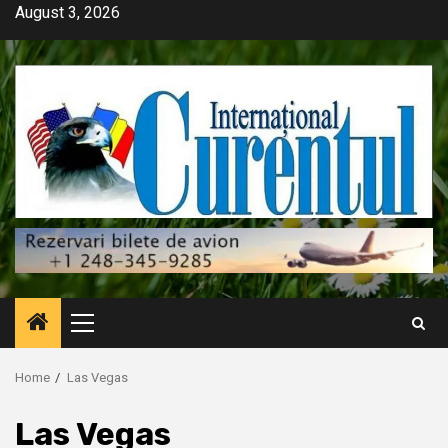
Skip
August 3, 2026
to
content
Primary
Menu
Home
Las Vegas
Las Vegas