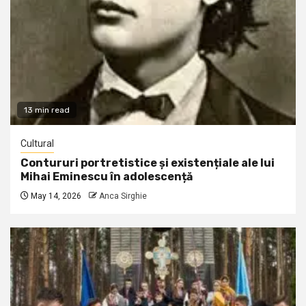
13 min read
Cultural
Contururi portretistice și existențiale ale lui
Mihai Eminescu în adolescență
May 14, 2026
Anca Sirghie