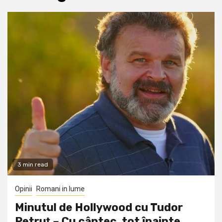
3 min read
Opinii
Romani in lume
Minutul de Hollywood cu Tudor
Petruţ – Cu cântec, tot înainte