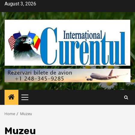
Skip
August 3, 2026
to
content
Primary
Menu
Home
Muzeu
Muzeu