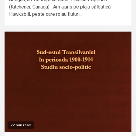
(Kitchener, Canada) Am ajuns pe plaja sălbatică
Hawksbill, peste care roiau fluturi...
22 min read