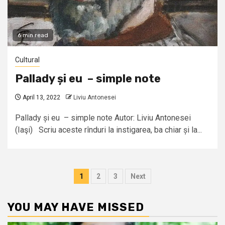
6 min read
Cultural
Pallady și eu – simple note
April 13, 2022
Liviu Antonesei
Pallady și eu – simple note Autor: Liviu Antonesei
(Iaşi) Scriu aceste rînduri la instigarea, ba chiar și la...
Posts
1
2
3
Next
pagination
YOU MAY HAVE MISSED