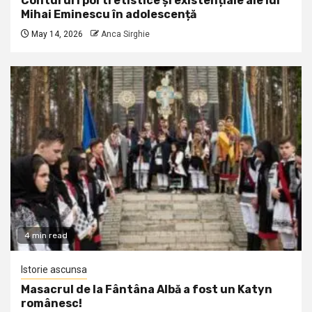
Contururi portretistice și existențiale ale lui
Mihai Eminescu în adolescență
May 14, 2026
Anca Sirghie
4 min read
Istorie ascunsa
Masacrul de la Fântâna Albă a fost un Katyn
românesc!