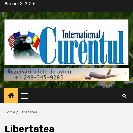
Skip
August 3, 2026
to
content
Primary
Menu
Home
Libertatea
Libertatea