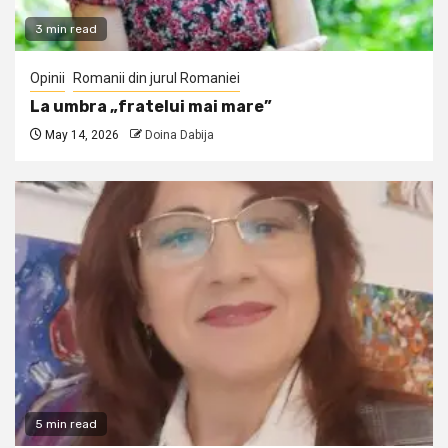
3 min read
Opinii
Romanii din jurul Romaniei
La umbra „fratelui mai mare”
May 14, 2026
Doina Dabija
5 min read