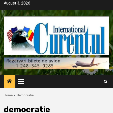
Skip
August 3, 2026
to
content
Primary
Menu
Home
democratie
democratie