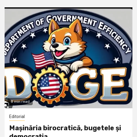
8 min read
Editorial
Mașinăria birocratică, bugetele și
democrația