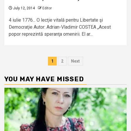
July 12, 2014
Editor
4 iulie 1776... O lecţie vitală pentru Libertate şi
Democraţie Autor: Adrian-Vladimir COSTEA „Acest
popor reprezintă speranţa omenirii. El ar...
Posts
1
2
Next
pagination
YOU MAY HAVE MISSED