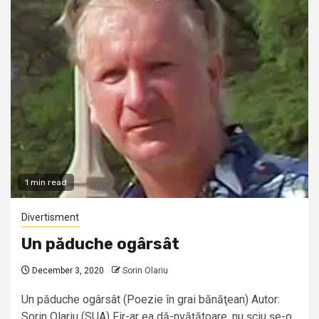
1 min read
Divertisment
Un păduche ogârsât
December 3, 2020
Sorin Olariu
Un păduche ogârsât (Poezie în grai bănăţean) Autor:
Sorin Olariu (SUA) Fir-ar ea dă-nvățătoare, nu șciu șe-o