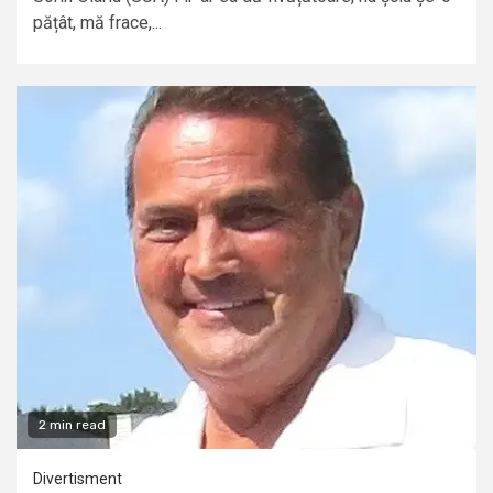
pățât, mă frace,...
2 min read
Divertisment