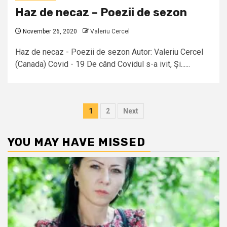
Haz de necaz – Poezii de sezon
November 26, 2020
Valeriu Cercel
Haz de necaz - Poezii de sezon Autor: Valeriu Cercel
(Canada) Covid - 19 De când Covidul s-a ivit, Şi......
Posts
1
2
Next
pagination
YOU MAY HAVE MISSED