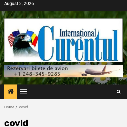
Skip
August 3, 2026
to
content
Primary
Menu
Home
covid
covid