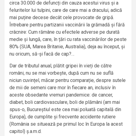
circa 30.000 de defuncți din cauza acestui virus și a
feluritelor lui tulpini, care de care mai a dracului, adică
mai puține decese decât cele provocate de gripă.
Întrebare pentru partizanii vaccinării la grămadă și fără
crâcnire: Cum rămâne cu efectele adverse pe durată
medie și lungă, care, în țări cu rata vaccinărilor de peste
80% (SUA, Marea Britanie, Australia), deja au început, și
nu oricum, să-și facă de cap?…
Dar de tributul anual, plătit gripei în vieți de către
români, nu se mai vorbește, după cum nu se suflă
niciun cuvințel, măcar pentru comparație, despre sutele
de mii de semeni care mor în fiecare an, inclusiv în
aceste obsedante vremuri pandemice: de cancer,
diabet, boli cardiovasculare, boli de plămâni (am mai
spus-o, Bucureștiul este cea mai poluată capitală din
Europa), de cumplite și frecvente accidente rutiere
(România se situează pe primul loc în Europa la acest
capitol) ș.a.m.d.