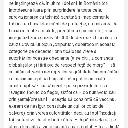
ne înștiințează că, în ultimii doi ani, în România (ca
întotdeauna luată prin surprindere la toate cele:
aprovizionarea cu tehnică sanitară și medicamente,
fabricarea banalelor măști de protecție, organizarea de
fluxuri în toate spitalele, pregătirea școlilor etc.) s-au
înregistrat aproximativ 60.000 de decese, chipurile din
cauza Covidului. Spun „chipurile”, deoarece în această
categorie de decedați, prin ticăloasa vrere a
autorităților noastre obediente (a se citi „la comanda
globaliștilor și fără pic de respect față de morți” – să
nu uităm absența necropsiilor și grăbitele înmormântări
cu maximum opt participanți, căci politrucii caută
neîntrerupt să-i înspăimânte pe supraviețuitori cu
ravagiile făcute de flagel, astfel ca – de bunăvoie sau
prin șantaj/presiuni – aceștia să consimtă că vaccinul,
extrem de nesigur, constituie unicul lor colac de
salvare), prin vrerea autorităților, deci, au fost încadrați
toți suferinzii de alte boli, cărora – după infectarea pe
ultima turnantă a vieții (acasă sau în spital) – li s-a lipit/