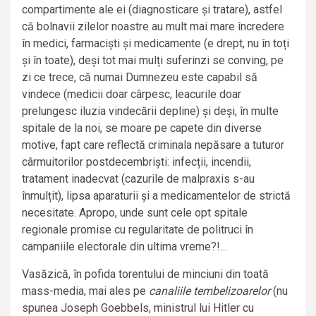
compartimente ale ei (diagnosticare și tratare), astfel
că bolnavii zilelor noastre au mult mai mare încredere
în medici, farmaciști și medicamente (e drept, nu în toți
și în toate), deși tot mai mulți suferinzi se conving, pe
zi ce trece, că numai Dumnezeu este capabil să
vindece (medicii doar cârpesc, leacurile doar
prelungesc iluzia vindecării depline) și deși, în multe
spitale de la noi, se moare pe capete din diverse
motive, fapt care reflectă criminala nepăsare a tuturor
cârmuitorilor postdecembriști: infecții, incendii,
tratament inadecvat (cazurile de malpraxis s-au
înmulțit), lipsa aparaturii și a medicamentelor de strictă
necesitate. Apropo, unde sunt cele opt spitale
regionale promise cu regularitate de politruci în
campaniile electorale din ultima vreme?!…
Vasăzică, în pofida torentului de minciuni din toată
mass-media, mai ales pe
canaliile tembelizoarelor
(nu
spunea Joseph Goebbels, ministrul lui Hitler cu