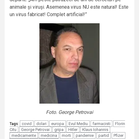
animale și viruși. Asemenea virus NU este natural! Este
un virus fabricat! Complet artificial!”
Foto. George Petrovai
covid
dolari
europa
Evul Mediu
farmacisti
Florin
Tags:
Citu
George Petrovai
gripa
Hitler
Klaus Iohannis
medicamente
medicina
morti
pandemie
partid
Pfizer