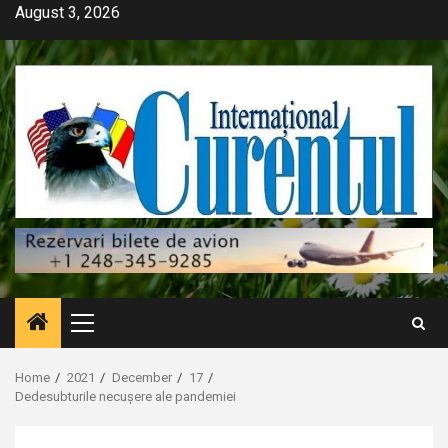
Skip
August 3, 2026
to
content
Primary
Menu
Home
2021
December
17
Dedesubturile necușere ale pandemiei