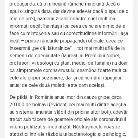
propaganda, că o minciună rămâne minciună dacă o
spui o singură dată, dar devine adevăr dacă o spui de o
mie de ori?), oamenii zilelor noastre sunt mult mai
informați decât înaintașii lor, ceea ce nu are nimic de-a
face cu mintoșenia sau cu corectitudinea informării, așa
încât – printre rândurile propagandei oficiale, ceea ce
înseamnă „pe căi lăturalnice” – tot mai mulți află de la
semenii de specialitate (laureați ai Premiului Nobel,
profesori, virusologi cu ștaif, medici de familie) nu doar
că simptomele coronavirusului seamănă foarte mult cu
cele ale gripei sezoniere, dar și că numărul răpușilor
anual de cele două maladii este cam același.
De pildă, în România anual mor din cauza gripei circa
20.000 de bolnavi (evident, cei mai mulți dintre aceștia
au sistemul imunitar slăbit din pricina altor boli), adevăr
trecut sub tăcere de goarnele oficiale ale coronavirului
intens politizat și mediatizat. Năstrușnicele noastre
statistici într-ale războiului bacteriologic și psihologic,