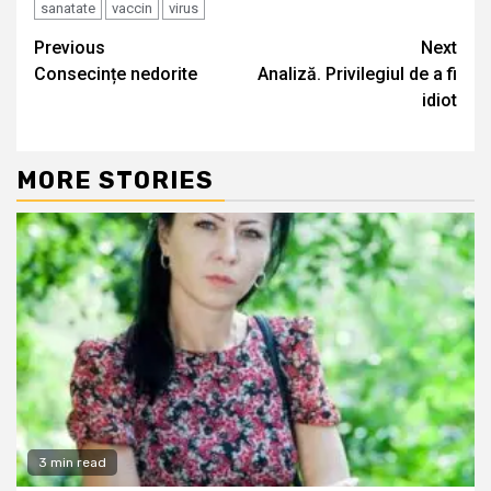
sanatate
vaccin
virus
Continue
Previous
Next
Consecințe nedorite
Analiză. Privilegiul de a fi
Reading
idiot
MORE STORIES
3 min read