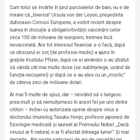
Cum totul se învârte în jurul purcoaielor de bani, nu e de
mirare că „tinerica” Ursula von der Leyen, președinta
dubioasei Comisii Europene, a vorbit recent despre
luarea în discuție a obligativitivității vaccinării celor
circa 150 de milioane de europeni, treimea încă
nevaccinată. Are tot interesul financiar s-o facă, după
ce obscurul ei soț (de profesie medic) a ajuns în
grațiile trustului Pfizer, după ce ei amândoi s-au zbătut
să vândă cât mai multe doze (se subînțelege, uzând de
funcția necușerei) și după ce s-au ales cu un „mizilic”
de câteva zeci de milioane dolari.
Ar mai fi multe de spus, dar – nevrând să o lungesc
prea mult și să nemulțumesc în acest fel pe unii dintre
cititori – închei cu autorizata opinie despre virus a
doctorului imunolog Tasuku Honjo, profesor japonez de
fiziologie medicală și laureat al Premiului Nobel: „Dacă
virusul ar fi natural, n-ar fi afectat întreaga lume!” Și mai
departe: „Am peste patruzeci de ani de cercetări pe