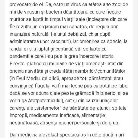
provocate de el. Da, este un virus ca atâtea alte zeci de
mii de virusuri și bacterii dăunătoare, cu care fiecare
muritor se luptă în timpul vieții sale (încleștare din care
fie rezultă un organism mai sănătos, de regulă prin
imunizare naturală, fie unul debilizat, chiar după
administrarea unor vaccinuri), iar omenirea ca specie, la
rândul ei s-a luptat și continuă să se lupte cu
pandemiile care i-au pus la grea încercare istoria.
Firește, plătind cu milioane de vieți omenești, atât din
pricina naivității și credulității membrilor/comunităților
(în Evul Mediu, de pildă, aproape toți pământenii erau
convinși că flagelul va fi mai lesne pus cu botul pe labe,
dacă se vor aduna claie peste grămadă în biserici și se
vor ruga Atotputernicului), cât și din cauza uriașelor
carențe ale „sistemelor” de sănătate de-atunci: spitale
impropii, medicamente ineficace, alimentație
nesănătoasă, absența igienei personale și de grup.
Dar medicina a evoluat spectaculos în cele două mari