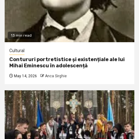
13 min read
Cultural
Contururi portretistice și existențiale ale lui
Mihai Eminescu în adolescență
May 14, 2026
Anca Sirghie