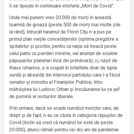
li se lipește în continuare eticheta „Mort de Covid”.
Unde mai punem vreo 20.000 de morți în această
toamnă de groază (peste 500 de morți mai multe zile
la rând), întrucât haramul de Florin Cîțu n-a pus pe
primul plan viețile concetățenilor (optima pregătire a
spitalelor și școlilor, pentru ca nația să treacă peste
valul patru cu pierderi minime, val anunțat de sculele
păpușarilor planetari încă din primăvară), ci, nășit de
Klaus Iohannis, s-a ocupat în totalitate doar de lupta
surdă și absurdă din interiorul partidului care l-a făcut
senator și ministru al Finanțelor Publice, întru
mătrășirea lui Ludovic Orban și înscăunarea lui ca șef
de pomină al resturilor liberale.
Prin urmare, dacă se scade numărul morților care, de
drept și de fapt, n-au ce căuta în categoria răpușilor de
Covid (înclin să cred că numărul lor este de peste
20.000), atunci rămân pentru cei doi ani de pandemie