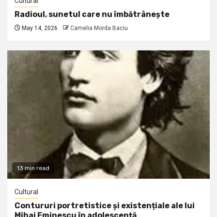
Cultural
Radioul, sunetul care nu îmbătrânește
May 14, 2026
Camelia Morda Baciu
13 min read
Cultural
Contururi portretistice și existențiale ale lui
Mihai Eminescu în adolescență