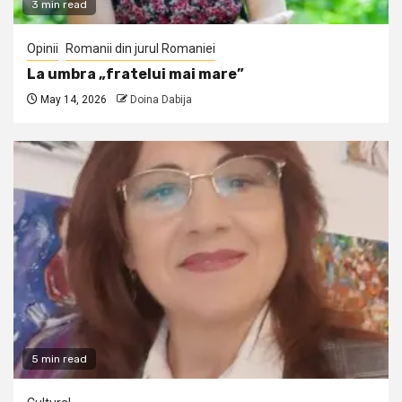
3 min read
Opinii
Romanii din jurul Romaniei
La umbra „fratelui mai mare”
May 14, 2026
Doina Dabija
5 min read