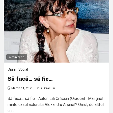
4 min read
Opinii
Social
Să facă… să fie…
March 11, 2021
Lili Craciun
Să facă… să fie… Autor: Lili Crăciun (Oradea) Mai țineți
minte cazul actorului Alexandru Arșinel? Omul, de altfel
un...