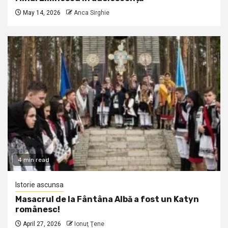
May 14, 2026
Anca Sirghie
4 min read
Istorie ascunsa
Masacrul de la Fântâna Albă a fost un Katyn
românesc!
April 27, 2026
Ionuţ Ţene