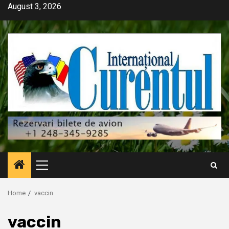
Skip
August 3, 2026
to
content
Primary
Menu
Home
vaccin
vaccin