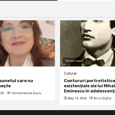
13 min read
Cultural
 sunetul care nu
Contururi portretistice
nește
existențiale ale lui Mihai
Eminescu în adolescenț
026
Camelia Morda Baciu
May 14, 2026
Anca Sirghie