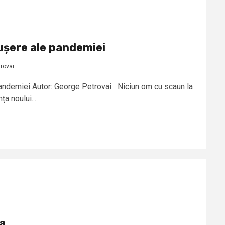
ușere ale pandemiei
rovai
andemiei Autor: George Petrovai Niciun om cu scaun la
ța noului...
na