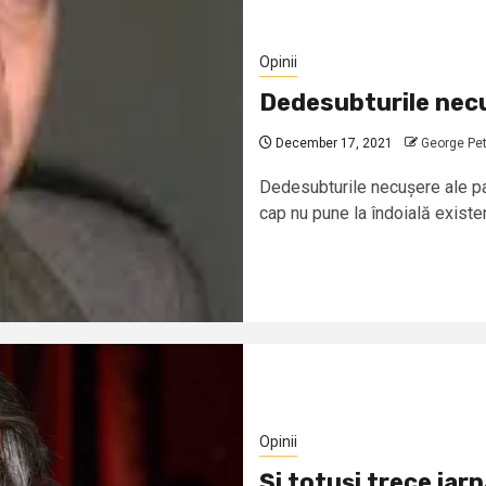
Opinii
Dedesubturile nec
December 17, 2021
George Pet
Dedesubturile necușere ale p
cap nu pune la îndoială existen
Opinii
Și totuși trece iar