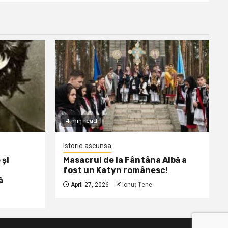
4 min read
Istorie ascunsa
 și
Masacrul de la Fântâna Albă a
fost un Katyn românesc!
ă
April 27, 2026
Ionuţ Ţene