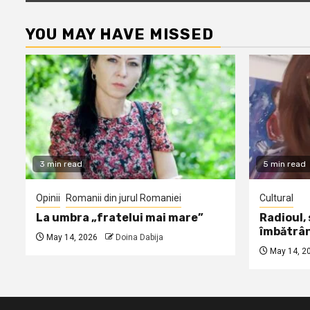
YOU MAY HAVE MISSED
3 min read
5 min read
Opinii
Romanii din jurul Romaniei
Cultural
La umbra „fratelui mai mare”
Radioul,
îmbătrâ
May 14, 2026
Doina Dabija
May 14, 2