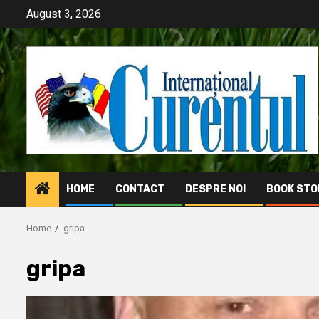
Skip
August 3, 2026
to
content
HOME
CONTACT
DESPRE NOI
BOOK STO
Home
gripa
gripa