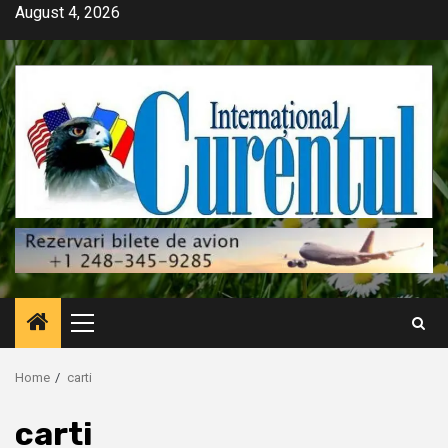
Skip
August 4, 2026
to
content
Primary
Menu
Home
carti
carti