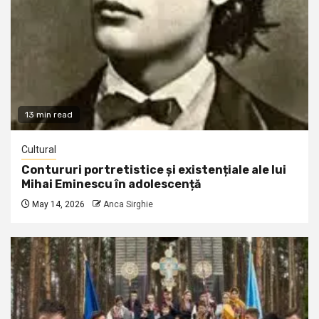
13 min read
Cultural
Contururi portretistice și existențiale ale lui
Mihai Eminescu în adolescență
May 14, 2026
Anca Sirghie