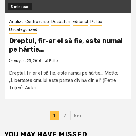
5 min read
Analize-Controverse
Dezbateri
Editorial
Politic
Uncategorized
Dreptul, fir-ar el să fie, este numai
pe hârtie…
August 25, 2016
Editor
Dreptul, fir-ar el să fie, este numai pe hârtie... Motto:
„Libertatea omului este partea divină din el” (Petre
Țuțea). Autor:...
Posts
1
2
Next
pagination
YOU MAY HAVE MISSED