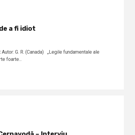
de a fi idiot
iot Autor: G. R. (Canada) „Legile fundamentale ale
te foarte...
Cernavodă – Interviu