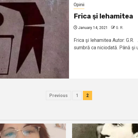
Opinii
Frica şi lehamitea
January 14, 2021
G. R.
Frica şi lehamitea Autor: G.R.
sumbră ca niciodată. Până şi ur
Posts
Previous
1
2
pagination