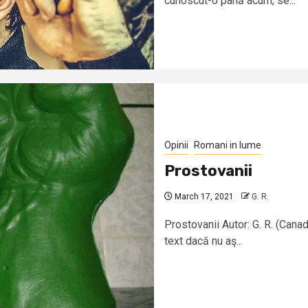
cunoscut-o până acum, se...
Opinii
Romani in lume
Prostovanii
March 17, 2021
G. R.
Prostovanii Autor: G. R. (Cana
text dacă nu aş...