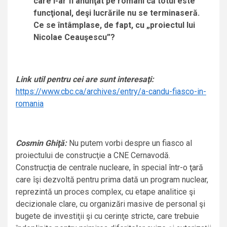
care i-ar fi anunţat pe români că totul este
funcţional, deşi lucrările nu se terminaseră.
Ce se întâmplase, de fapt, cu „proiectul lui
Nicolae Ceauşescu”?
Link util pentru cei are sunt interesaţi:
https://www.cbc.ca/archives/entry/a-candu-fiasco-in-
romania
Cosmin Ghiţă:
Nu putem vorbi despre un fiasco al
proiectului de construcţie a CNE Cernavodă.
Construcţia de centrale nucleare, în special într-o ţară
care îşi dezvoltă pentru prima dată un program nuclear,
reprezintă un proces complex, cu etape analitice şi
decizionale clare, cu organizări masive de personal şi
bugete de investiţii şi cu cerinţe stricte, care trebuie