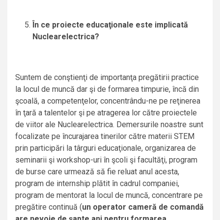
În ce proiecte educaţionale este implicată
Nuclearelectrica?
Suntem de conştienţi de importanţa pregătirii practice
la locul de muncă dar şi de formarea timpurie, încă din
şcoală, a competenţelor, concentrându-ne pe reţinerea
în ţară a talentelor şi pe atragerea lor către proiectele
de viitor ale Nuclearelectrica. Demersurile noastre sunt
focalizate pe încurajarea tinerilor către materii STEM
prin participări la târguri educaţionale, organizarea de
seminarii şi workshop-uri în şcoli şi facultăţi, program
de burse care urmează să fie reluat anul acesta,
program de internship plătit în cadrul companiei,
program de mentorat la locul de muncă, concentrare pe
pregătire continuă (
un operator cameră de comandă
are nevoie de şapte ani pentru formarea