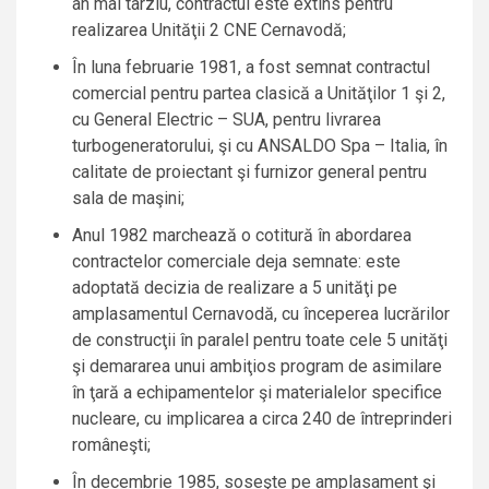
an mai târziu, contractul este extins pentru
realizarea Unităţii 2 CNE Cernavodă;
În luna februarie 1981, a fost semnat contractul
comercial pentru partea clasică a Unităţilor 1 şi 2,
cu General Electric – SUA, pentru livrarea
turbogeneratorului, şi cu ANSALDO Spa – Italia, în
calitate de proiectant şi furnizor general pentru
sala de maşini;
Anul 1982 marchează o cotitură în abordarea
contractelor comerciale deja semnate: este
adoptată decizia de realizare a 5 unităţi pe
amplasamentul Cernavodă, cu începerea lucrărilor
de construcţii în paralel pentru toate cele 5 unităţi
şi demararea unui ambiţios program de asimilare
în ţară a echipamentelor şi materialelor specifice
nucleare, cu implicarea a circa 240 de întreprinderi
româneşti;
În decembrie 1985, soseşte pe amplasament şi