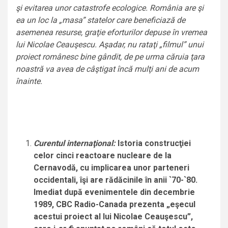
şi evitarea unor catastrofe ecologice. România are şi
ea un loc la „masa” statelor care beneficiază de
asemenea resurse, graţie eforturilor depuse în vremea
lui Nicolae Ceauşescu. Aşadar, nu rataţi „filmul” unui
proiect românesc bine gândit, de pe urma căruia ţara
noastră va avea de câştigat încă mulţi ani de acum
înainte.
Curentul internaţional:
Istoria construcţiei
celor cinci reactoare nucleare de la
Cernavodă, cu implicarea unor parteneri
occidentali, îşi are rădăcinile în anii `70-`80.
Imediat după evenimentele din decembrie
1989, CBC Radio-Canada prezenta „eşecul
acestui proiect al lui Nicolae Ceauşescu”,