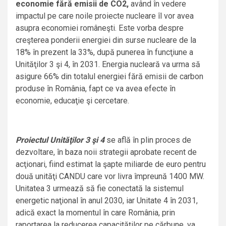
economie fără emisii de CO2,
având în vedere
impactul pe care noile proiecte nucleare îl vor avea
asupra economiei româneşti. Este vorba despre
creşterea ponderii energiei din surse nucleare de la
18% în prezent la 33%, după punerea în funcţiune a
Unităţilor 3 şi 4, în 2031. Energia nucleară va urma să
asigure 66% din totalul energiei fără emisii de carbon
produse în România, fapt ce va avea efecte în
economie, educaţie şi cercetare.
Proiectul Unităţilor 3 şi 4
se află în plin proces de
dezvoltare, în baza noii strategii aprobate recent de
acţionari, fiind estimat la şapte miliarde de euro pentru
două unităţi CANDU care vor livra împreună 1400 MW.
Unitatea 3 urmează să fie conectată la sistemul
energetic naţional în anul 2030, iar Unitate 4 în 2031,
adică exact la momentul în care România, prin
raportarea la reducerea capacităţilor pe cărbune, va