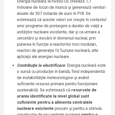
Energia nucleară la nivelul UE creează 1,1
milioane de locuri de muncă şi generează venituri
anuale de 507 miliarde de euro în PIB. Se
estimează că aceste valori vor creşte în contextul
unor programe de prelungire a duratei de viaţă a
unităţilor nucleare existente, dar şi ca urmare a
cercetării şi inovării în domeniul nuclear, prin
punerea în funcţie a reactorilor mici modulari,
reactori de generaţie IV, fuziune nucleară, alte
aplicaţii ale energiei nucleare.
Contribuţie la electrificare
:
Energia nucleară este
o sursă cu producţie în bandă, fiind independentă
de instabilităţile meteorologice şi având
suficiente resurse primare pentru funcţionare
sustenabilă. Se estimează că
resursele de
uraniu identificate la nivel global sunt
suficiente pentru a alimenta centralele
nucleare existente
precum şi pentru a stimula
construcţia de noi centrale nucleare
pentru o