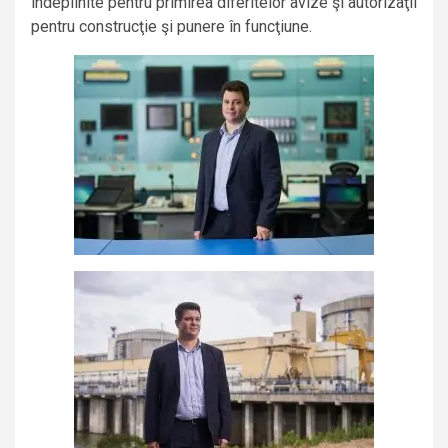
îndeplinite pentru primirea diferitelor avize şi autorizaţii
pentru construcţie şi punere în funcţiune.