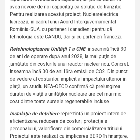
avea nevoie de noi capacităţi ca soluţie de tranziţie.
Pentru realizarea acestui proiect, Nuclearelectrica
lucrează, în cadrul unui Acord Interguvernamental
România-SUA, cu partenerii canadieni pentru că
tehnologia este CANDU, dar şi cu parteneri francezi.
Retehnologizarea Unităţii 1 a CNE
înseamnă încă 30
de ani de operare după anul 2028, la mai puţin de
jumătate din costurile unui reactor nuclear nou. Concret,
înseamnă încă 30 de ani fără emisii de CO2. Din punct
de vedere al costurilor, implicit al impactului ulterior în
piaţă, un studiu NEA-OECD confirmă că prelungirea
duratei de viaţă a unităţilor nucleare are cel mai mic
cost dintre toate sursele regenerabile incluse.
Instalaţia de detritiere
reprezintă un proiect intern de
eficientizare, reducere de costuri, protecţie a
personalului, valorificare din comercializarea tritiului.
Proiectul este realizat cu implicarea BERD în finanţare,