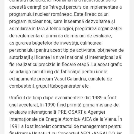
această cerinţă pe întregul parcurs de implementare a
programului nuclear românesc. Este firesc ca un
program nuclear nou, care înseamnă dezvoltarea şi
asimilarea în ţară a tehnologiei, pregătirea organizaţiei
de reglementare, primirea de misiuni de evaluare,
asigurarea bugetelor de investiţii, calificarea
personalului pentru acest tip de activitate, obţinerea de
autorizaţii şi licenţe la nivel naţional şi internaţional să
fie realizat cu precizie în fiecare etapă. La acest grafic
se adaugă ciclul lung de fabricaţie pentru unele
echipamente precum Vasul Calandria, canalele de
combustibil, grupul turbogenerator etc.
Graficul de timp după evenimentele din 1989 a fost
unul accelerat, în 1990 fiind primită prima misiune de
evaluare internaţională PRE-OSART a Agenţiei
Internaţionale de Energie Atomică-AIEA de la Viena. În
1991 a fost încheiat contractul de management pentru
finalizarea Unităţii 1 cu Consorţiul AECL-ANSALDO, iar