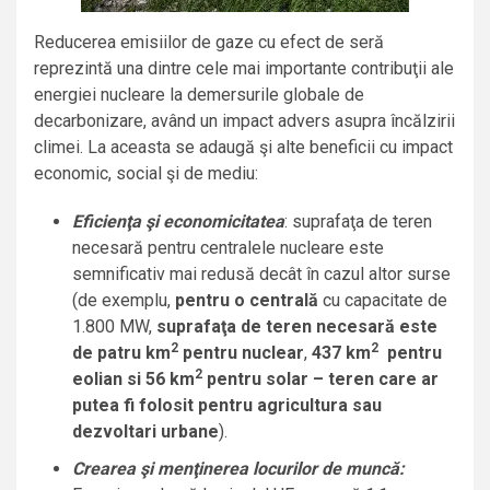
Reducerea emisiilor de gaze cu efect de seră
reprezintă una dintre cele mai importante contribuţii ale
energiei nucleare la demersurile globale de
decarbonizare, având un impact advers asupra încălzirii
climei. La aceasta se adaugă şi alte beneficii cu impact
economic, social şi de mediu:
Eficienţa şi economicitatea
: suprafaţa de teren
necesară pentru centralele nucleare este
semnificativ mai redusă decât în cazul altor surse
(de exemplu,
pentru o centrală
cu capacitate de
1.800 MW,
suprafaţa de teren necesară este
2
2
de patru km
pentru nuclear
,
437 km
pentru
2
eolian si 56 km
pentru solar – teren care ar
putea fi folosit pentru agricultura sau
dezvoltari urbane
).
Crearea şi menţinerea locurilor de muncă: