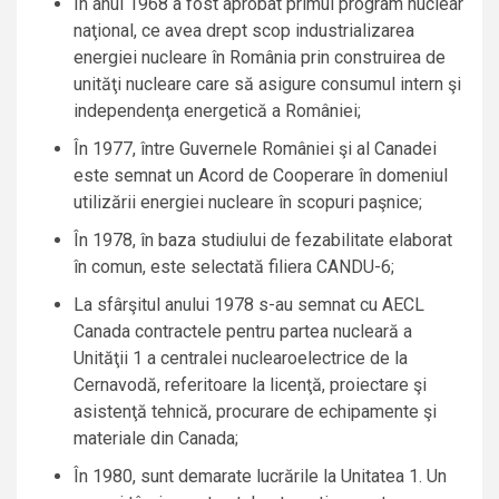
În anul 1968 a fost aprobat primul program nuclear
naţional, ce avea drept scop industrializarea
energiei nucleare în România prin construirea de
unităţi nucleare care să asigure consumul intern şi
independenţa energetică a României;
În 1977, între Guvernele României şi al Canadei
este semnat un Acord de Cooperare în domeniul
utilizării energiei nucleare în scopuri paşnice;
În 1978, în baza studiului de fezabilitate elaborat
în comun, este selectată filiera CANDU-6;
La sfârşitul anului 1978 s-au semnat cu AECL
Canada contractele pentru partea nucleară a
Unităţii 1 a centralei nuclearoelectrice de la
Cernavodă, referitoare la licenţă, proiectare şi
asistenţă tehnică, procurare de echipamente şi
materiale din Canada;
În 1980, sunt demarate lucrările la Unitatea 1. Un