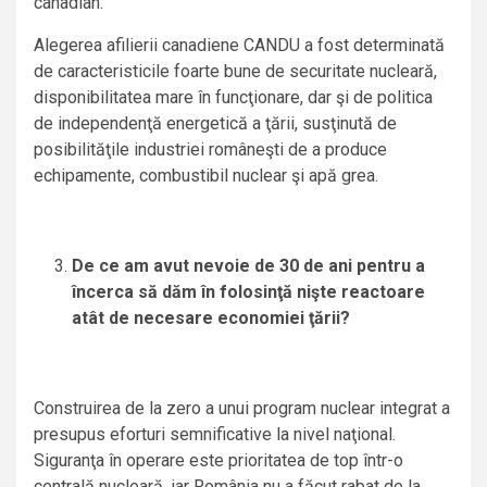
canadian.
Alegerea afilierii canadiene CANDU a fost determinată
de caracteristicile foarte bune de securitate nucleară,
disponibilitatea mare în funcţionare, dar şi de politica
de independenţă energetică a ţării, susţinută de
posibilităţile industriei româneşti de a produce
echipamente, combustibil nuclear şi apă grea.
De ce am avut nevoie de 30 de ani pentru a
încerca să dăm în folosinţă nişte reactoare
atât de necesare economiei ţării?
Construirea de la zero a unui program nuclear integrat a
presupus eforturi semnificative la nivel naţional.
Siguranţa în operare este prioritatea de top într-o
centrală nucleară, iar România nu a făcut rabat de la