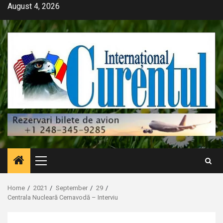
Skip
August 4, 2026
to
content
Primary
Menu
Home
2021
September
29
Centrala Nucleară Cernavodă – Interviu