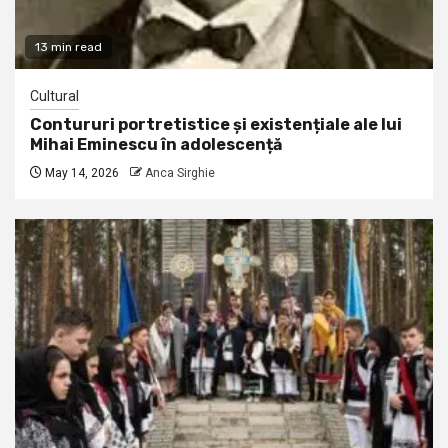
13 min read
Cultural
Contururi portretistice și existențiale ale lui
Mihai Eminescu în adolescență
May 14, 2026
Anca Sirghie