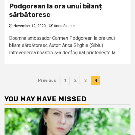
Podgorean la ora unui bilanț
sărbătoresc
November 12, 2020
Anca Sirghie
Doamna ambasador Carmen Podgorean la ora unui
bilanț sărbătoresc Autor: Anca Sîrghie (Sibiu)
Întrevederea noastră s-a desfășurat prietenește la...
Posts
Previous
1
2
3
4
pagination
YOU MAY HAVE MISSED