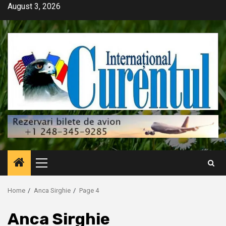
Skip
August 3, 2026
to
content
Primary
Menu
Home
Anca Sirghie
Page 4
Anca Sirghie