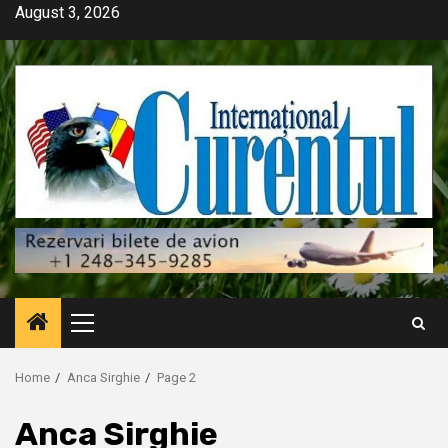
Skip
August 3, 2026
to
content
Primary
Menu
Home
Anca Sirghie
Page 2
Anca Sirghie