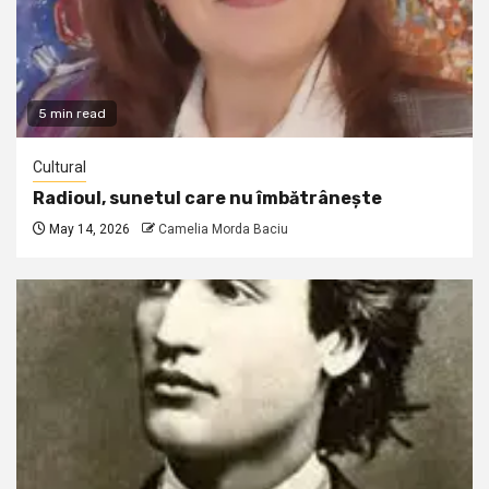
5 min read
Cultural
Radioul, sunetul care nu îmbătrânește
May 14, 2026
Camelia Morda Baciu