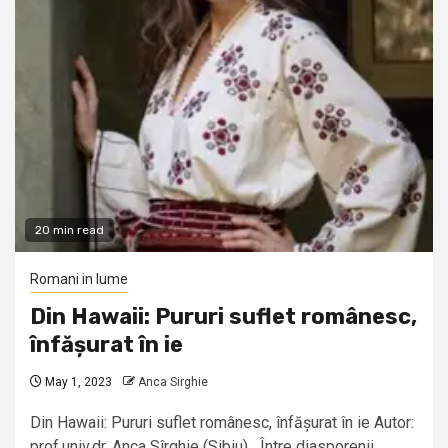
20 min read
Romani in lume
Din Hawaii: Pururi suflet românesc,
înfășurat în ie
May 1, 2023
Anca Sirghie
Din Hawaii: Pururi suflet românesc, înfășurat în ie Autor:
prof.univ.dr. Anca Sîrghie (Sibiu) Între diasporenii