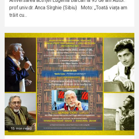
Aniversarea actriței Eugenia Barcan la 93 de ani Autor:
prof.univ.dr. Anca Sîrghie (Sibiu) Moto: „Toată viața am
trăit cu...
15 min read