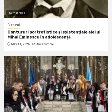
13 min read
Cultural
Contururi portretistice și existențiale ale lui
Mihai Eminescu în adolescență
May 14, 2026
Anca Sirghie