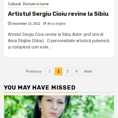
Cultural
Romani in lume
Artistul Sergiu Cioiu revine la Sibiu
December 23, 2022
Anca Sirghie
Artistul Sergiu Cioiu revine la Sibiu Autor: prof.univ.dr.
Anca Sîrghie (Sibiu) O personalitate artistică puternică
și complexă cum este...
Posts
Previous
1
2
3
4
Next
pagination
YOU MAY HAVE MISSED