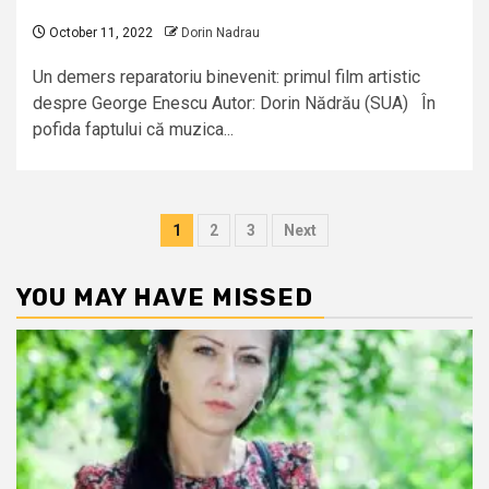
October 11, 2022
Dorin Nadrau
Un demers reparatoriu binevenit: primul film artistic
despre George Enescu Autor: Dorin Nădrău (SUA) În
pofida faptului că muzica...
Posts
1
2
3
Next
pagination
YOU MAY HAVE MISSED