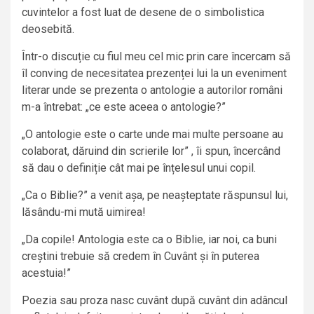
cuvintelor a fost luat de desene de o simbolistica
deosebită.
Într-o discuție cu fiul meu cel mic prin care încercam să
îl conving de necesitatea prezenței lui la un eveniment
literar unde se prezenta o antologie a autorilor români
m-a întrebat: „ce este aceea o antologie?”
„O antologie este o carte unde mai multe persoane au
colaborat, dăruind din scrierile lor” , îi spun, încercând
să dau o definiție cât mai pe înțelesul unui copil.
„Ca o Biblie?” a venit așa, pe neașteptate răspunsul lui,
lăsându-mi mută uimirea!
„Da copile! Antologia este ca o Biblie, iar noi, ca buni
creștini trebuie să credem în Cuvânt și în puterea
acestuia!”
Poezia sau proza nasc cuvânt după cuvânt din adâncul