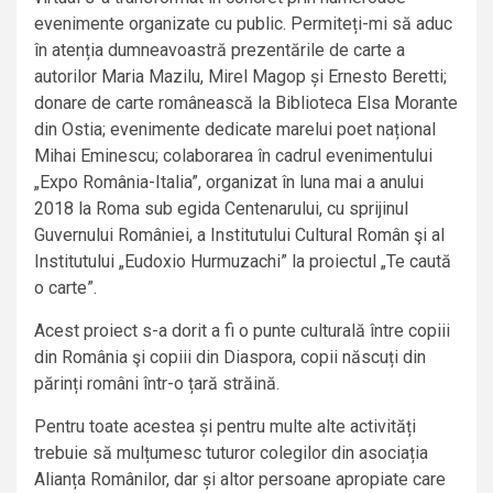
evenimente organizate cu public. Permiteți-mi să aduc
în atenția dumneavoastră prezentările de carte a
autorilor Maria Mazilu, Mirel Magop și Ernesto Beretti;
donare de carte românească la Biblioteca Elsa Morante
din Ostia; evenimente dedicate marelui poet național
Mihai Eminescu; colaborarea în cadrul evenimentului
„Expo România-Italia”, organizat în luna mai a anului
2018 la Roma sub egida Centenarului, cu sprijinul
Guvernului României, a Institutului Cultural Român şi al
Institutului „Eudoxio Hurmuzachi” la proiectul „Te caută
o carte”.
Acest proiect s-a dorit a fi o punte culturală între copiii
din România şi copiii din Diaspora, copii născuți din
părinți români într-o țară străină.
Pentru toate acestea și pentru multe alte activități
trebuie să mulțumesc tuturor colegilor din asociația
Alianța Românilor, dar și altor persoane apropiate care