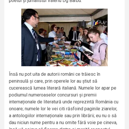
poetul și jurnalistul Valeriu Dg Barbu.
Însă nu pot uita de autorii români ce trăiesc în
peninsulă și care, prin operele lor au știut să
cucerească lumea literară italiană. Numele lor apar pe
podiumul numeroaselor concursuri și premii
internaționale de literatură unde reprezintă România cu
onoare; numele lor le vei citi răsfoind paginile ziarelor,
a antologiilor internaționale sau prin librării; eu nu o să
dau niciun nume pentru a nu omite fără voie pe cineva,