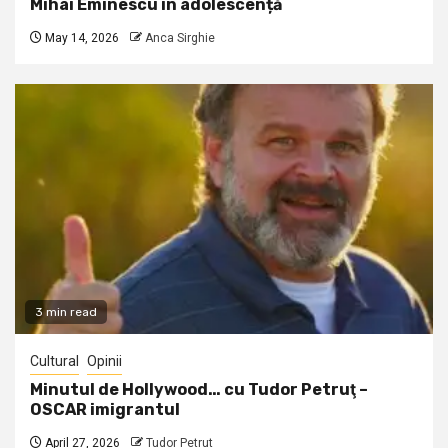
Mihai Eminescu în adolescență
May 14, 2026
Anca Sirghie
3 min read
Cultural
Opinii
Minutul de Hollywood… cu Tudor Petruţ –
OSCAR imigrantul
April 27, 2026
Tudor Petrut