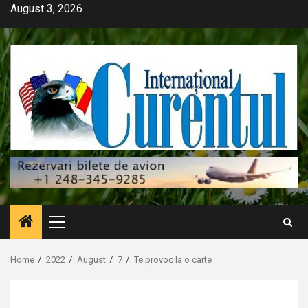
Skip
August 3, 2026
to
content
Primary
Menu
Home
2022
August
7
Te provoc la o carte