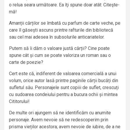
o relua seara următoare. Ea îţi spune doar atât: Citeşte-
mă!
Amanții cărților se îmbată cu parfum de carte veche, pe
care îl găsești ascuns printre rafturile din bibliotecă
sau cel mai adesea în subsolurile anticariatelor.
Putem să îi dăm o valoare justă cărții? Cine poate
spune cât și cum se poate valoriza un roman sau o
carte de poezie?
Cert este că, indiferent de valoarea comercială a unui
volum, orice autor lasă printre paginile cărții bucăți din
sufletul său. Personajele sunt copiii de suflet, crescuți
cu sudoarea condeiului pentru a bucura ochii și mintea
Cititorului!
De multe ori ajungem să ne identificăm cu anumite
personaje. Avem nevoie să ne redescoperim prin
prisma vieților acestora; avem nevoie de iubire, de a ne