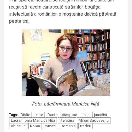
reușit să facem cunoscută străinilor, bogăția
intelectuală a românilor, o moștenire dacică păstrată
peste ani.
Foto. Lăcrămioara Maricica Niţă
Biblie
carte
Dante
diaspora
italia
jurnalist
Tags:
Lacramioara Maricica Nita
literatura
Mihail Sadoveanu
obiceiuri
Roma
romani
Romania
traditii