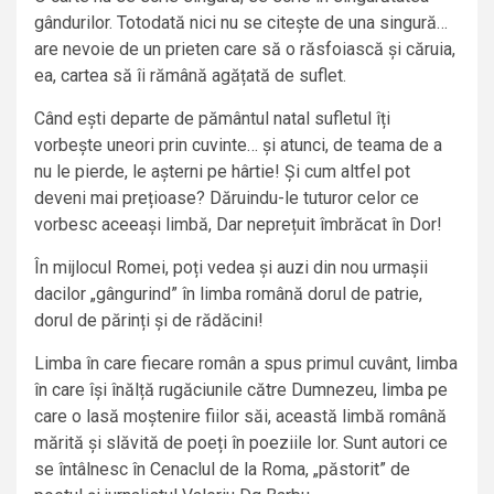
gândurilor. Totodată nici nu se citește de una singură…
are nevoie de un prieten care să o răsfoiască și căruia,
ea, cartea să îi rămână agățată de suflet.
Când ești departe de pământul natal sufletul îți
vorbește uneori prin cuvinte… și atunci, de teama de a
nu le pierde, le așterni pe hârtie! Și cum altfel pot
deveni mai prețioase? Dăruindu-le tuturor celor ce
vorbesc aceeași limbă, Dar neprețuit îmbrăcat în Dor!
În mijlocul Romei, poți vedea și auzi din nou urmașii
dacilor „gângurind” în limba română dorul de patrie,
dorul de părinți și de rădăcini!
Limba în care fiecare român a spus primul cuvânt, limba
în care își înălță rugăciunile către Dumnezeu, limba pe
care o lasă moștenire fiilor săi, această limbă română
mărită și slăvită de poeți în poeziile lor. Sunt autori ce
se întâlnesc în Cenaclul de la Roma, „păstorit” de