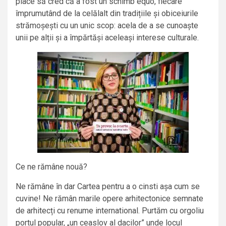
place să cred că a fost un schimb equo, fiecare
împrumutând de la celălalt din tradițiile și obiceiurile
strămoșești cu un unic scop: acela de a se cunoaște
unii pe alții și a împărtăși aceleași interese culturale.
Ce ne rămâne nouă?
Ne rămâne în dar Cartea pentru a o cinsti așa cum se
cuvine! Ne rămân marile opere arhitectonice semnate
de arhitecți cu renume international. Purtăm cu orgoliu
portul popular, „un ceaslov al dacilor” unde locul