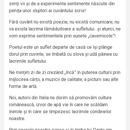
simți vii și de a experimenta sentimente născute din
penița unor slujitori ai cuvântului scris!
Fără cuvânt nu există poezie, nu există comunicare, nu
va exista lacrima tămăduitoare a sufletului…și atunci, ne
vom exprima sentimentele prin sunete „cavernicole”!
Poetul este un suflet departe de casă ce își plânge
dorul prin cuvinte; se îmbată cu slova și udă pâinea cu
lacrimile sufletului.
Ne mințim zi de zi crezând „încă” în puterea culturii prin
mijlocirea cărții, a muzicii de calitate, a picturii sau alte
forme de artă.
Noi, autorii din Italia ne dorim să promovăm cultura
românească, izvor de apă vie în care ne scăldam
inimile și în care se limpezesc lacrimile condeielor
noastre.
Prin operele noastre scrise și în limba lui Dante am