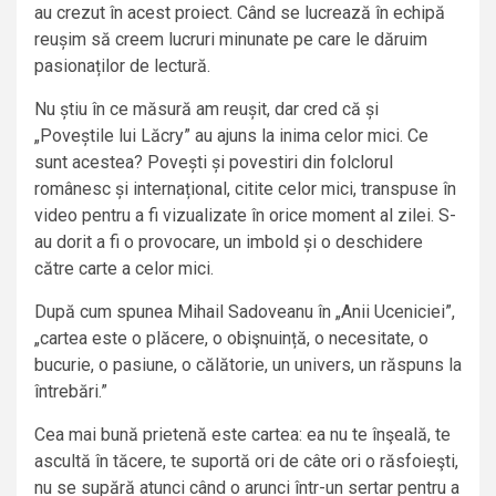
au crezut în acest proiect. Când se lucrează în echipă
reușim să creem lucruri minunate pe care le dăruim
pasionaților de lectură.
Nu știu în ce măsură am reușit, dar cred că și
„Poveștile lui Lăcry” au ajuns la inima celor mici. Ce
sunt acestea? Povești și povestiri din folclorul
românesc și internațional, citite celor mici, transpuse în
video pentru a fi vizualizate în orice moment al zilei. S-
au dorit a fi o provocare, un imbold și o deschidere
către carte a celor mici.
După cum spunea Mihail Sadoveanu în „Anii Uceniciei”,
„cartea este o plăcere, o obişnuință, o necesitate, o
bucurie, o pasiune, o călătorie, un univers, un răspuns la
întrebări.”
Cea mai bună prietenă este cartea: ea nu te înşeală, te
ascultă în tăcere, te suportă ori de câte ori o răsfoieşti,
nu se supără atunci când o arunci într-un sertar pentru a