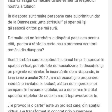
însă vă asigur că fiecare dintre ei merită respectul
nostru, a tuturor.
În diaspora sunt multe persoane care au primit un dar
de la Dumnezeu: „arta scrisului” şi sper să îşi
găsească cititori pe măsură.
De multe ori ne întrebăm: a dispărut pasiunea pentru
citit, pentru a răsfoi o carte sau a promova scriitorii
români din diaspora?
Sunt întrebări care au apărut în ultimul timp, în special în
spațiut virtual, pe rețelele de socializare, în discuțiile și
pe paginile românilor. În încercările de a răspunde, în
luna iunie a anului 2017 , am strecurat și o propunere
inedită: o invitație la lectură, alături de inițierea unei
campanii în favoarea cititului, cu o denumire în stilul
specific rețelelor de socializare: #teprovoclaocarte.
„Te provoc la o carte” este un proiect care, din spațiul
virtual s-a transformat în concret prin numeroase