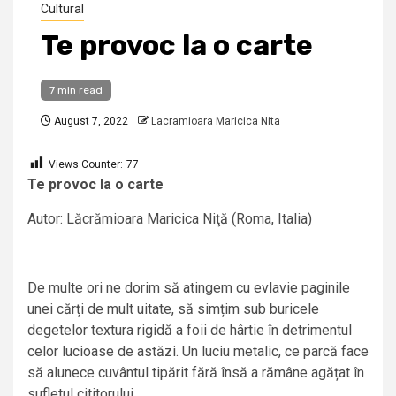
Cultural
Te provoc la o carte
7 min read
August 7, 2022
Lacramioara Maricica Nita
Views Counter:
77
Te provoc la o carte
Autor: Lăcrămioara Maricica Niţă (Roma, Italia)
De multe ori ne dorim să atingem cu evlavie paginile
unei cărți de mult uitate, să simțim sub buricele
degetelor textura rigidă a foii de hârtie în detrimentul
celor lucioase de astăzi. Un luciu metalic, ce parcă face
să alunece cuvântul tipărit fără însă a rămâne agățat în
sufletul cititorului.