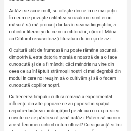
Astăzi se scrie mult, se citește din ce în ce mai puțin.
În ceea ce privește calitatea scrisului nu sunt eu în
măsură să mă pronunț dar las în seama lingviștilor, a
criticilor literari și de ce nu a cititorului , căci el, Măria
sa Cititorul resuscitează literatura de ieri și de azi.
O cultură atât de frumoasă nu poate rămâne ascunsă,
dimpotrivă, este datoria morală a noastră de a o face
cunoscută și de a fi mândri; căci mândria nu vine din
ceea ce au înfăptuit strămoșii noștri ci mai degrabă din
modul în care noi reușim să o cultivăm și să o facem
cunoscută copiilor noștri.
Cu trecerea timpului cultura română a experimentat
influențe din alte popoare ce au poposit în spațiul
carpato-dunărean, îmbogățind pe alocuri cu expresii și
cuvinte ce se păstrează până astăzi. Putem să numim
acest fenomen schimb intercultural? Cu siguranță și îmi