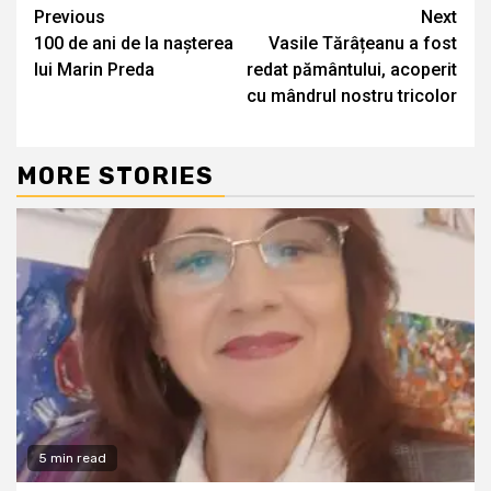
Continue
Previous
Next
100 de ani de la nașterea
Vasile Tărâțeanu a fost
Reading
lui Marin Preda
redat pământului, acoperit
cu mândrul nostru tricolor
MORE STORIES
5 min read