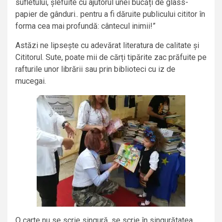
sufletului, șlefuite cu ajutorul unei bucăți de glass-
papier de gânduri.. pentru a fi dăruite publicului cititor în
forma cea mai profundă: cântecul inimii!”
Astăzi ne lipsește cu adevărat literatura de calitate și
Cititorul. Sute, poate mii de cărți tipărite zac prăfuite pe
rafturile unor librării sau prin biblioteci cu iz de
mucegai.
O carte nu se scrie singură, se scrie în singurătatea