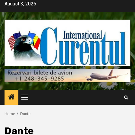
Skip
August 3, 2026
to
content
Primary
Menu
Home
Dante
Dante