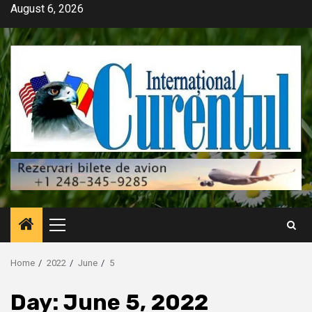
Skip
August 6, 2026
to
content
Primary
Menu
Home
2022
June
5
Day:
June 5, 2022