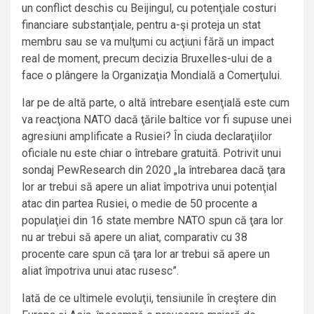
un conflict deschis cu Beijingul, cu potenţiale costuri
financiare substanţiale, pentru a-şi proteja un stat
membru sau se va mulţumi cu acţiuni fără un impact
real de moment, precum decizia Bruxelles-ului de a
face o plângere la Organizaţia Mondială a Comerţului.
Iar pe de altă parte, o altă întrebare esenţială este cum
va reacţiona NATO dacă ţările baltice vor fi supuse unei
agresiuni amplificate a Rusiei? În ciuda declaraţiilor
oficiale nu este chiar o întrebare gratuită. Potrivit unui
sondaj PewResearch din 2020 „la întrebarea dacă ţara
lor ar trebui să apere un aliat împotriva unui potenţial
atac din partea Rusiei, o medie de 50 procente a
populaţiei din 16 state membre NATO spun că ţara lor
nu ar trebui să apere un aliat, comparativ cu 38
procente care spun că ţara lor ar trebui să apere un
aliat împotriva unui atac rusesc”.
Iată de ce ultimele evoluţii, tensiunile în creştere din