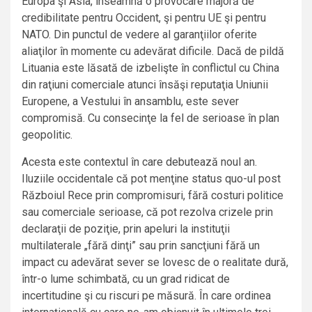
Europa şi Asia, înseamnă o provocare majoră de
credibilitate pentru Occident, şi pentru UE şi pentru
NATO. Din punctul de vedere al garanţiilor oferite
aliaţilor în momente cu adevărat dificile. Dacă de pildă
Lituania este lăsată de izbelişte în conflictul cu China
din raţiuni comerciale atunci însăşi reputaţia Uniunii
Europene, a Vestului în ansamblu, este sever
compromisă. Cu consecinţe la fel de serioase în plan
geopolitic.
Acesta este contextul în care debutează noul an.
Iluziile occidentale că pot menţine status quo-ul post
Războiul Rece prin compromisuri, fără costuri politice
sau comerciale serioase, că pot rezolva crizele prin
declaraţii de poziţie, prin apeluri la instituţii
multilaterale „fără dinţi” sau prin sancţiuni fără un
impact cu adevărat sever se lovesc de o realitate dură,
într-o lume schimbată, cu un grad ridicat de
incertitudine şi cu riscuri pe măsură. În care ordinea