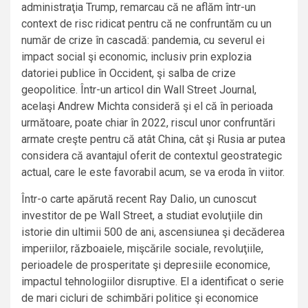
administraţia Trump, remarcau că ne aflăm într-un
context de risc ridicat pentru că ne confruntăm cu un
număr de crize în cascadă: pandemia, cu severul ei
impact social şi economic, inclusiv prin explozia
datoriei publice în Occident, şi salba de crize
geopolitice. Într-un articol din Wall Street Journal,
acelaşi Andrew Michta consideră şi el că în perioada
următoare, poate chiar în 2022, riscul unor confruntări
armate creşte pentru că atât China, cât şi Rusia ar putea
considera că avantajul oferit de contextul geostrategic
actual, care le este favorabil acum, se va eroda în viitor.
Într-o carte apărută recent Ray Dalio, un cunoscut
investitor de pe Wall Street, a studiat evoluţiile din
istorie din ultimii 500 de ani, ascensiunea şi decăderea
imperiilor, războaiele, mişcările sociale, revoluţiile,
perioadele de prosperitate şi depresiile economice,
impactul tehnologiilor disruptive. El a identificat o serie
de mari cicluri de schimbări politice şi economice