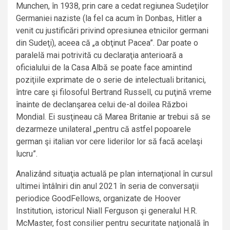
Munchen, în 1938, prin care a cedat regiunea Sudeţilor
Germaniei naziste (la fel ca acum în Donbas, Hitler a
venit cu justificări privind opresiunea etnicilor germani
din Sudeţi), aceea că „a obţinut Pacea”. Dar poate o
paralelă mai potrivită cu declaraţia anterioară a
oficialului de la Casa Albă se poate face amintind
poziţiile exprimate de o serie de intelectuali britanici,
între care şi filosoful Bertrand Russell, cu puţină vreme
înainte de declanşarea celui de-al doilea Război
Mondial. Ei susţineau că Marea Britanie ar trebui să se
dezarmeze unilateral „pentru că astfel popoarele
german şi italian vor cere liderilor lor să facă acelaşi
lucru”.
Analizând situaţia actuală pe plan internaţional în cursul
ultimei întâlniri din anul 2021 în seria de conversaţii
periodice GoodFellows, organizate de Hoover
Institution, istoricul Niall Ferguson şi generalul H.R.
McMaster, fost consilier pentru securitate naţională în