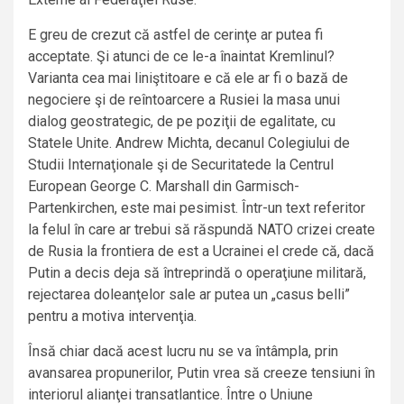
E greu de crezut că astfel de cerinţe ar putea fi
acceptate. Şi atunci de ce le-a înaintat Kremlinul?
Varianta cea mai liniştitoare e că ele ar fi o bază de
negociere şi de reîntoarcere a Rusiei la masa unui
dialog geostrategic, de pe poziţii de egalitate, cu
Statele Unite. Andrew Michta, decanul Colegiului de
Studii Internaţionale şi de Securitatede la Centrul
European George C. Marshall din Garmisch-
Partenkirchen, este mai pesimist. Într-un text referitor
la felul în care ar trebui să răspundă NATO crizei create
de Rusia la frontiera de est a Ucrainei el crede că, dacă
Putin a decis deja să întreprindă o operaţiune militară,
rejectarea doleanţelor sale ar putea un „casus belli”
pentru a motiva intervenţia.
Însă chiar dacă acest lucru nu se va întâmpla, prin
avansarea propunerilor, Putin vrea să creeze tensiuni în
interiorul alianţei transatlantice. Între o Uniune