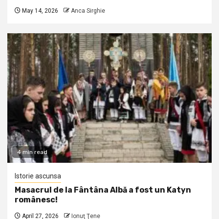
May 14, 2026
Anca Sirghie
4 min read
Istorie ascunsa
Masacrul de la Fântâna Albă a fost un Katyn
românesc!
April 27, 2026
Ionuţ Ţene