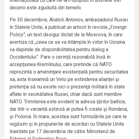
internaţională cu care ne-am obişnuit în ultimele trei
decenii este zguduită din temelii.
Pe 30 decembrie, Anatoli Antonov, ambasadorul Rusiei
în Statele Unite, a publicat un articol în revista „Foreign
Policy”, un text desigur dictat de la Moscova, în care
avertiza că „ceea ce se va întâmpla în viitor în Ucraina
va depinde de disponibilitatea pentru dialog a
Occidentului”. Pare o cerinţă rezonabilă însă în
accepţiunea Kremlinului, care pretinde că NATO
reprezintă o ameninţare existenţială pentru securitatea
sa, asta înseamnă un Veto pe extinderea alianţei şi
pretenţia să nu existe nici o prezenţă militară în state
aflate în vecinătatea Rusiei, chiar dacă sunt membre
NATO. Trimiterea este evident la adresa ţărilor baltice,
dar într-o variantă extinsă ar putea fi vizate şi România,
şi Polonia. În mare, acestea sunt formulările pe care le
regăsim şi în propunerile de acorduri cu Statele Unite
înaintate pe 17 decembrie de către Ministerul de
Externe al Federaţiei Ruse.