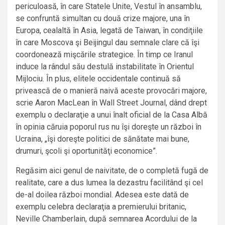
periculoasă, în care Statele Unite, Vestul în ansamblu,
se confruntă simultan cu două crize majore, una în
Europa, cealaltă în Asia, legată de Taiwan, în condiţiile
în care Moscova şi Beijingul dau semnale clare că îşi
coordonează mişcările strategice. În timp ce Iranul
induce la rândul său destulă instabilitate în Orientul
Mijlociu. În plus, elitele occidentale continuă să
privească de o manieră naivă aceste provocări majore,
scrie Aaron MacLean în Wall Street Journal, dând drept
exemplu o declaraţie a unui înalt oficial de la Casa Albă
în opinia căruia poporul rus nu îşi doreşte un război în
Ucraina, „îşi doreşte politici de sănătate mai bune,
drumuri, şcoli şi oportunităţi economice”.
Regăsim aici genul de naivitate, de o completă fugă de
realitate, care a dus lumea la dezastru facilitând şi cel
de-al doilea război mondial. Adesea este dată de
exemplu celebra declaraţia a premierului britanic,
Neville Chamberlain, după semnarea Acordului de la