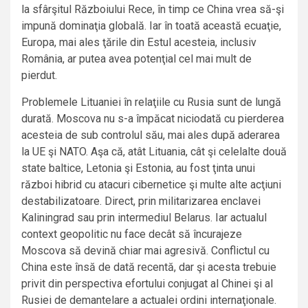
la sfârşitul Războiului Rece, în timp ce China vrea să-şi
impună dominaţia globală. Iar în toată această ecuaţie,
Europa, mai ales ţările din Estul acesteia, inclusiv
România, ar putea avea potenţial cel mai mult de
pierdut.
Problemele Lituaniei în relaţiile cu Rusia sunt de lungă
durată. Moscova nu s-a împăcat niciodată cu pierderea
acesteia de sub controlul său, mai ales după aderarea
la UE şi NATO. Aşa că, atât Lituania, cât şi celelalte două
state baltice, Letonia şi Estonia, au fost ţinta unui
război hibrid cu atacuri cibernetice şi multe alte acţiuni
destabilizatoare. Direct, prin militarizarea enclavei
Kaliningrad sau prin intermediul Belarus. Iar actualul
context geopolitic nu face decât să încurajeze
Moscova să devină chiar mai agresivă. Conflictul cu
China este însă de dată recentă, dar şi acesta trebuie
privit din perspectiva efortului conjugat al Chinei şi al
Rusiei de demantelare a actualei ordini internaţionale.