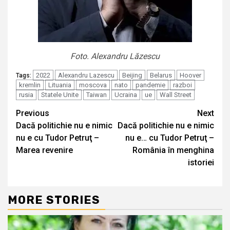
Foto. Alexandru Lăzescu
2022
Alexandru Lazescu
Beijing
Belarus
Hoover
Tags:
kremlin
Lituania
moscova
nato
pandemie
razboi
rusia
Statele Unite
Taiwan
Ucraina
ue
Wall Street
Continue
Previous
Next
Dacă politichie nu e nimic
Dacă politichie nu e nimic
Reading
nu e cu Tudor Petruţ –
nu e… cu Tudor Petruţ –
Marea revenire
România în menghina
istoriei
MORE STORIES