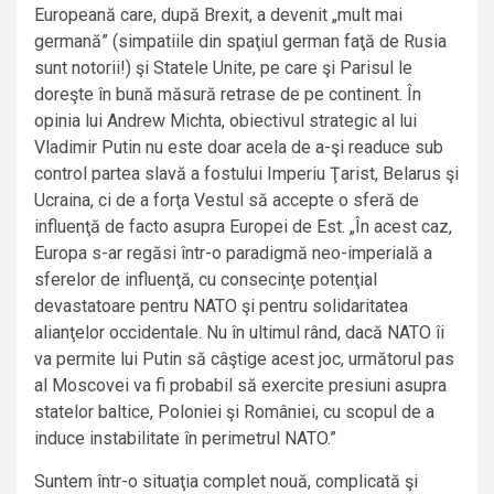
Europeană care, după Brexit, a devenit „mult mai
germană” (simpatiile din spaţiul german faţă de Rusia
sunt notorii!) şi Statele Unite, pe care şi Parisul le
doreşte în bună măsură retrase de pe continent. În
opinia lui Andrew Michta, obiectivul strategic al lui
Vladimir Putin nu este doar acela de a-şi readuce sub
control partea slavă a fostului Imperiu Ţarist, Belarus şi
Ucraina, ci de a forţa Vestul să accepte o sferă de
influenţă de facto asupra Europei de Est. „În acest caz,
Europa s-ar regăsi într-o paradigmă neo-imperială a
sferelor de influenţă, cu consecinţe potenţial
devastatoare pentru NATO şi pentru solidaritatea
alianţelor occidentale. Nu în ultimul rând, dacă NATO îi
va permite lui Putin să câştige acest joc, următorul pas
al Moscovei va fi probabil să exercite presiuni asupra
statelor baltice, Poloniei şi României, cu scopul de a
induce instabilitate în perimetrul NATO.”
Suntem într-o situaţia complet nouă, complicată şi