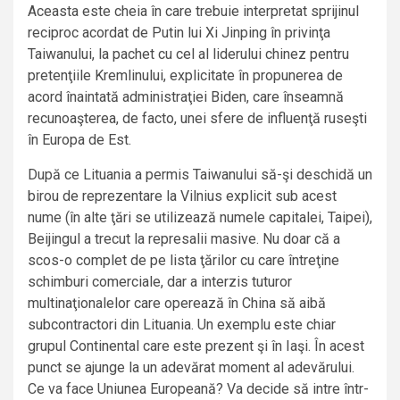
Aceasta este cheia în care trebuie interpretat sprijinul
reciproc acordat de Putin lui Xi Jinping în privinţa
Taiwanului, la pachet cu cel al liderului chinez pentru
pretenţiile Kremlinului, explicitate în propunerea de
acord înaintată administraţiei Biden, care înseamnă
recunoaşterea, de facto, unei sfere de influenţă ruseşti
în Europa de Est.
După ce Lituania a permis Taiwanului să-şi deschidă un
birou de reprezentare la Vilnius explicit sub acest
nume (în alte ţări se utilizează numele capitalei, Taipei),
Beijingul a trecut la represalii masive. Nu doar că a
scos-o complet de pe lista ţărilor cu care întreţine
schimburi comerciale, dar a interzis tuturor
multinaţionalelor care operează în China să aibă
subcontractori din Lituania. Un exemplu este chiar
grupul Continental care este prezent şi în Iaşi. În acest
punct se ajunge la un adevărat moment al adevărului.
Ce va face Uniunea Europeană? Va decide să intre într-