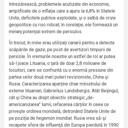
întrezărească, problemele acutizate din economie,
amplificate de o inflaţie care a ajuns la 6,8% în Statele
Unite, deficitele publice explodate, şi o salbă de crize
geopolitice cu risc ridicat; în corelaţie, ele formează un
melanj potenţial extrem de periculos.
În trecut, în mine erau utilizaţi canarii pentru a detecta
scăpările de gaze, pe post de avertizori timpurii de
pericole. În vremurile noastre un astfel de rol ar putea
să-l joace Lituania, o ţară de doar 2,8 milioane de
locuitori, care se confruntă cu o enormă presiune din
partea celor două mari puteri revizioniste, China şi
Rusia. Caracterizarea aparţine chiar ministrului de
externe lituanian, Gabrielius Landsbergis. Atât Beijingul,
cât şi China au drept obiectiv strategic „de-
americanizarea” lumii, refacerea cărţilor în ceea ce
priveşte ordinea mondială, detronând Statele Unite de
pe poziţia de hegemon mondial. Rusia vrea să-şi
recapete sfera de influenţă din Europa pierdută în 1990