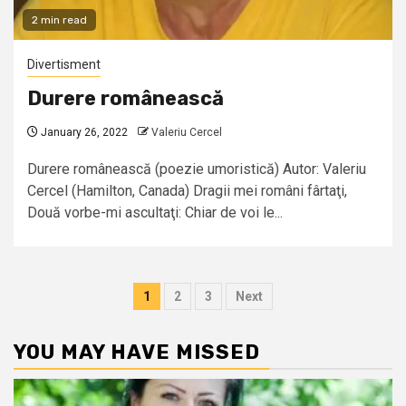
2 min read
Divertisment
Durere românească
January 26, 2022
Valeriu Cercel
Durere românească (poezie umoristică) Autor: Valeriu
Cercel (Hamilton, Canada) Dragii mei români fârtaţi,
Două vorbe-mi ascultaţi: Chiar de voi le...
Posts
1
2
3
Next
pagination
YOU MAY HAVE MISSED