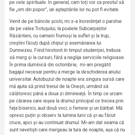
pe cele spirituale. În general, cam toți vor ca preotul să
fie „om din popor”, iar așteptările lor nu pot fi evitate.
Venit de pe băncile școlii, mi s-a încredințat o parohie
de pe valea Trotușului, la poalele Subcarpaților
Răsăriteni, cu oameni frumoși la suflet și la trup,
creștini făcuți după chipul și asemănarea lui
Dumnezeu. Fiind hirotonit în timpul studenției, trebuia
să merg și la cursuri, fără a neglija serviciile religioase.
În prima duminică din octombrie, mi-am pregătit
bagajul necesar pentru a merge la deschiderea anului
universitar. Autobuzul de noapte era singura sursă care
mă ajuta să prind trenul de la Onești, urmând să
călătoresc până a doua zi dimineață. În timp ce urcam
pe cărarea care ieșea la drumul principal ce trecea prin
fața bisericii, aud două voci, o femeie și un bărbat. Mă
opresc puțin și observ la lumina lunii că și-au făcut
cruce, apoi și-au continuat drumul. Mi-am dat seama că
sunt navetiști care mergeau la tura de noapte, așa că nu