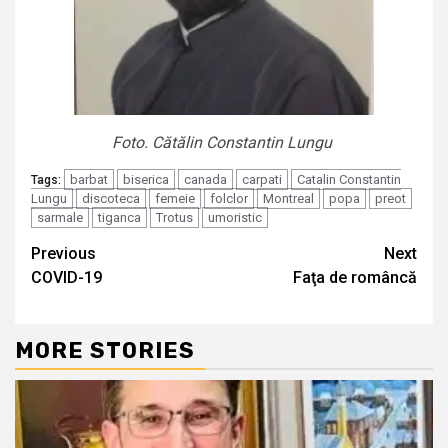
Foto. Cătălin Constantin Lungu
barbat
biserica
canada
carpati
Catalin Constantin
Tags:
Lungu
discoteca
femeie
folclor
Montreal
popa
preot
sarmale
tiganca
Trotus
umoristic
Continue
Previous
Next
COVID-19
Faţa de româncă
Reading
MORE STORIES