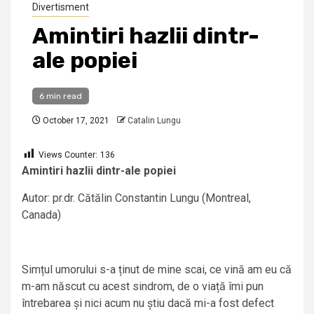
Divertisment
Amintiri hazlii dintr-
ale popiei
6 min read
October 17, 2021
Catalin Lungu
Views Counter:
136
Amintiri hazlii dintr-ale popiei
Autor: pr.dr. Cătălin Constantin Lungu (Montreal,
Canada)
Simțul umorului s-a ținut de mine scai, ce vină am eu că
m-am născut cu acest sindrom, de o viață îmi pun
întrebarea și nici acum nu știu dacă mi-a fost defect