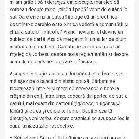
m-am grăbit să-i deranjez din discuție, mai ales că
vorbeau despre mine, „tânărul popă” venit de curând în
sat. Oare cine nu ar putea înțelege că un preot nou
sosit într-o parohie este o mică vedetă a comunității și
chiar a satelor limitrofe? Vrând-nevrând, el devine un
subiect de bârfă. Așa că mergeam în urma lor pe drum
și păstram o distanță. Curenții de aer m-au ajutat să
înțeleg că vorbeau despre noile reglementări și despre
numirile de consilieri pe care le făcusem.
Ajungem în stație, aici erau doi bărbați și o femeie, eu
mă așez pe o bancă din stația opusă. Bărbații se
încurajează între ei și merg să servească o bere la
crâșma din colț. Între timp, coboară din partea de sus a
satului, mai exact din cartierul țigănesc, o țigăncușă
tânără și ea ca și celelalte femei. După o scurtă
discuție, veni vorba despre praznicul ce avusese loc în
după-amiaza zilei respective.
– Băi fetelor! Și la noi în țigănime am avut ieri praznic,