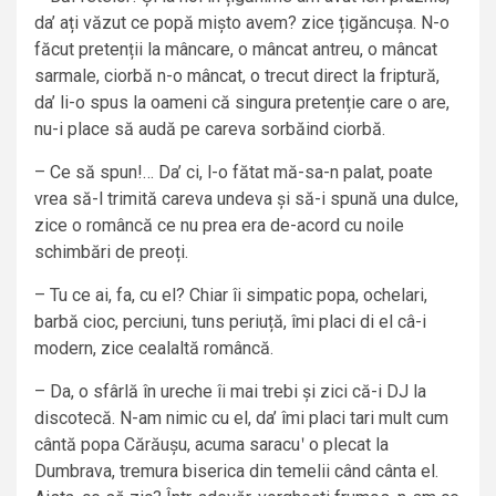
da’ ați văzut ce popă mișto avem? zice țigăncușa. N-o
făcut pretenții la mâncare, o mâncat antreu, o mâncat
sarmale, ciorbă n-o mâncat, o trecut direct la friptură,
da’ li-o spus la oameni că singura pretenție care o are,
nu-i place să audă pe careva sorbăind ciorbă.
– Ce să spun!… Da’ ci, l-o fătat mă-sa-n palat, poate
vrea să-l trimită careva undeva și să-i spună una dulce,
zice o româncă ce nu prea era de-acord cu noile
schimbări de preoți.
– Tu ce ai, fa, cu el? Chiar îi simpatic popa, ochelari,
barbă cioc, perciuni, tuns periuță, îmi placi di el câ-i
modern, zice cealaltă româncă.
– Da, o sfârlă în ureche îi mai trebi și zici că-i DJ la
discotecă. N-am nimic cu el, da’ îmi placi tari mult cum
cântă popa Cărăușu, acuma saracuʹ o plecat la
Dumbrava, tremura biserica din temelii când cânta el.