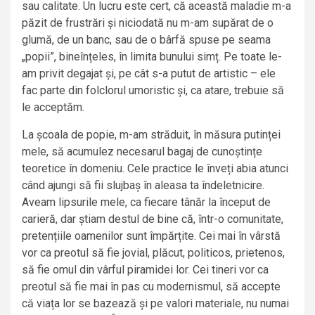
sau calitate. Un lucru este cert, că această maladie m-a
păzit de frustrări și niciodată nu m-am supărat de o
glumă, de un banc, sau de o bârfă spuse pe seama
„popii”, bineînțeles, în limita bunului simț. Pe toate le-
am privit degajat și, pe cât s-a putut de artistic – ele
fac parte din folclorul umoristic și, ca atare, trebuie să
le acceptăm.
La școala de popie, m-am străduit, în măsura putinței
mele, să acumulez necesarul bagaj de cunoștințe
teoretice în domeniu. Cele practice le înveți abia atunci
când ajungi să fii slujbaș în aleasa ta îndeletnicire.
Aveam lipsurile mele, ca fiecare tânăr la început de
carieră, dar știam destul de bine că, într-o comunitate,
pretențiile oamenilor sunt împărțite. Cei mai în vârstă
vor ca preotul să fie jovial, plăcut, politicos, prietenos,
să fie omul din vârful piramidei lor. Cei tineri vor ca
preotul să fie mai în pas cu modernismul, să accepte
că viața lor se bazează și pe valori materiale, nu numai