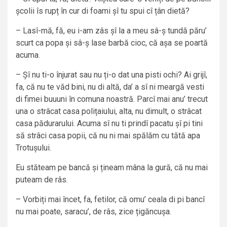
școlii îs rupț în cur di foami șî tu spui cî țân dietă?
– Lasî-mă, fă, eu i-am zâs șî la a meu sâ-ș tundă păru’
scurt ca popa și sâ-ș lase barbă cioc, că așa se poartă
acuma.
– Șî nu ti-o înjurat sau nu ți-o dat una pisti ochi? Ai grijî,
fa, că nu te văd bini, nu di altă, da’ a sî ni meargă vesti
di fimei buuuni în comuna noastră. Parcî mai anu’ trecut
una o strâcat casa polițaiului, alta, nu dimult, o strâcat
casa pădurarului. Acuma sî nu ti prindî pacatu șî pi tini
să strâci casa popii, că nu ni mai spălăm cu tătă apa
Trotușului.
Eu stăteam pe bancă și țineam mâna la gură, că nu mai
puteam de râs.
– Vorbiți mai încet, fa, fetilor, că omu’ ceala di pi bancî
nu mai poate, saracu’, de râs, zice țigăncușa.