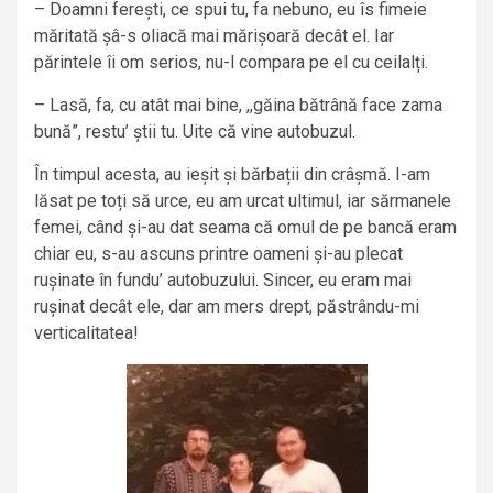
– Doamni ferești, ce spui tu, fa nebuno, eu îs fimeie
măritată șâ-s oliacă mai mărișoară decât el. Iar
părintele îi om serios, nu-l compara pe el cu ceilalți.
– Lasă, fa, cu atât mai bine, ,,găina bătrână face zama
bună”, restu’ știi tu. Uite că vine autobuzul.
În timpul acesta, au ieșit și bărbații din crâșmă. I-am
lăsat pe toți să urce, eu am urcat ultimul, iar sărmanele
femei, când și-au dat seama că omul de pe bancă eram
chiar eu, s-au ascuns printre oameni și-au plecat
rușinate în fundu’ autobuzului. Sincer, eu eram mai
rușinat decât ele, dar am mers drept, păstrându-mi
verticalitatea!