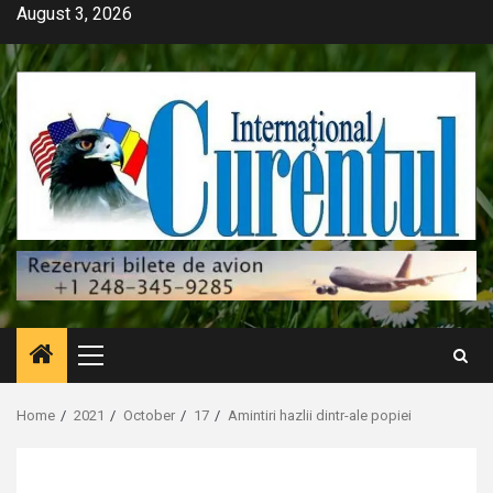
Skip
August 3, 2026
to
content
Primary
Menu
Home
2021
October
17
Amintiri hazlii dintr-ale popiei