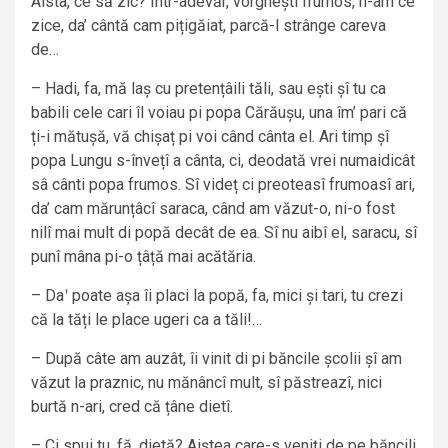
Aista, ce să zic? Într-adevăr, vorghești frumos, n-am ce
zice, da’ cântă cam pițigăiat, parcă-l strânge careva
de…
– Hadi, fa, mă laș cu pretențâili tăli, sau ești șî tu ca
babili cele cari îl voiau pi popa Cărăușu, una îm’ pari că
ți-i mătușă, vă chișaț pi voi când cânta el. Ari timp șî
popa Lungu s-învețî a cânta, ci, deodată vrei numaidicât
sâ cânti popa frumos. Sî videț ci preoteasî frumoasî ari,
da’ cam mărunțâcî saraca, când am văzut-o, ni-o fost
nilî mai mult di popă decât de ea. Sî nu aibî el, saracu, sî
punî mâna pi-o țâță mai acătăria.
– Daʹ poate așa îi placi la popă, fa, mici și tari, tu crezi
că la tăți le place ugeri ca a tăli!…
– După câte am auzât, îi vinit di pi băncile școlii șî am
văzut la praznic, nu mănâncî mult, sî păstreazî, nici
burtă n-ari, cred că țâne dietî.
– Ci spui tu, fă, dietă? Aiștea care-s veniți de pe băncili