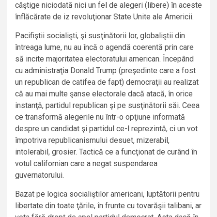
câştige niciodată nici un fel de alegeri (libere) în aceste
înflăcărate de iz revoluţionar State Unite ale Americii.
Pacifiştii socialişti, şi susţinătorii lor, globaliştii din
întreaga lume, nu au încă o agendă coerentă prin care
să incite majoritatea electoratului american. Începând
cu administraţia Donald Trump (preşedinte care a fost
un republican de catifea de fapt) democraţii au realizat
că au mai multe şanse electorale dacă atacă, în orice
instanţă, partidul republican şi pe susţinătorii săi. Ceea
ce transformă alegerile nu într-o opţiune informată
despre un candidat şi partidul ce-l reprezintă, ci un vot
împotriva republicanismului desuet, mizerabil,
intolerabil, grosier. Tactică ce a funcţionat de curând în
votul californian care a negat suspendarea
guvernatorului.
Bazat pe logica socialiştilor americani, luptătorii pentru
libertate din toate ţările, în frunte cu tovarăşii talibani, ar