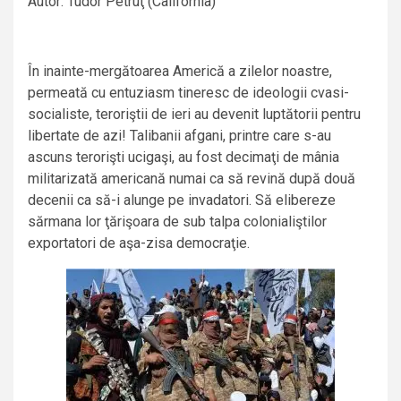
Autor: Tudor Petruţ (California)
În inainte-mergătoarea Americă a zilelor noastre,
permeată cu entuziasm tineresc de ideologii cvasi-
socialiste, teroriştii de ieri au devenit luptătorii pentru
libertate de azi! Talibanii afgani, printre care s-au
ascuns terorişti ucigaşi, au fost decimaţi de mânia
militarizată americană numai ca să revină după două
decenii ca să-i alunge pe invadatori. Să elibereze
sărmana lor ţărişoara de sub talpa colonialiştilor
exportatori de aşa-zisa democraţie.