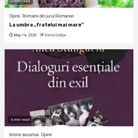
3 min read
Opinii
Romanii din jurul Romaniei
La umbra „fratelui mai mare”
May 14, 2026
Doina Dabija
6 min read
Istorie ascunsa
Opinii