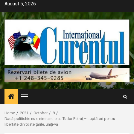
Skip
August 5, 2026
to
content
Primary
Menu
Home
2021
October
8
Dacă politichie nu e nimic nu e cu Tudor Petruţ – Luptători pentru
libertate din toate ţările, uniţi-vă