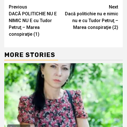
Continue
Previous
Next
DACĂ POLITICHIE NU E
Dacă politichie nu e nimic
Reading
NIMIC NU E cu Tudor
nu e cu Tudor Petruţ –
Petruţ – Marea
Marea conspiraţie (2)
conspiraţie (1)
MORE STORIES