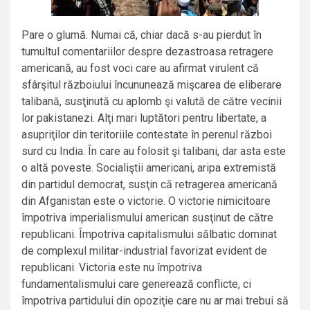
Pare o glumă. Numai că, chiar dacă s-au pierdut în
tumultul comentariilor despre dezastroasa retragere
americană, au fost voci care au afirmat virulent că
sfârşitul războiului încununează mişcarea de eliberare
talibană, susţinută cu aplomb şi valută de către vecinii
lor pakistanezi. Alţi mari luptători pentru libertate, a
asupriţilor din teritoriile contestate în perenul război
surd cu India. În care au folosit şi talibani, dar asta este
o altă poveste. Socialiştii americani, aripa extremistă
din partidul democrat, susţin că retragerea americană
din Afganistan este o victorie. O victorie nimicitoare
împotriva imperialismului american susţinut de către
republicani. Împotriva capitalismului sălbatic dominat
de complexul militar-industrial favorizat evident de
republicani. Victoria este nu împotriva
fundamentalismului care generează conflicte, ci
împotriva partidului din opoziţie care nu ar mai trebui să