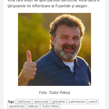
vota fără drept de apel partidul democrat. Asta dacă în
ţărişoarele lor înfloritoare ar fi partide şi alegeri…
Foto. Tudor Petruţ
California
democrati
globalisti
pakistanezi
partid
Tags:
republicani
talibani
Tudor Petrut