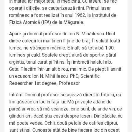
în marea lor majoritate, în medicină. Cu laserul se fac
operații dificile, se cauterizează răni. Primul laser
românesc a fost realizat în anul 1962, la Institutul de
Fizică Atomică (IFA) de la Măgurele.
Apare și domnul profesor dr. Ion N. Mihăilescu. Unul
dintre colegii lui mai tineri îl ține de braț. Îl salută toată
lumea, ne strângem mâinile. E înalt, să tot aibă 1.90,
luminos și cald. Spatele drept, alură de sportiv, părul
argintiu, tenul curat și întins. Își îmbracă halatul alb.
Gata. Plecăm într-un alt birou, mai mic. De piept îi anină
un ecuson: Ion N. Mihăilescu, PhD, Scientific
Researcher 1st degree, Professor.
Intrăm. Domnul profesor se așează direct în fotoliu, eu
îmi găsesc un loc în fața lui. Mă privește adânc de
parcă ar vrea să mă scaneze, cine sunt, de unde vin, ce
gânduri am, dacă știu ceva despre laseri. Din păcate, nu
mă poate vedea. Ochii, două petale de catifea căprui,
sunt stinși. Cunoaște atât de bine fiecare loc din acest