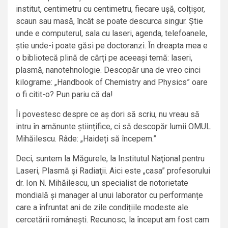
institut, centimetru cu centimetru, fiecare ușă, colțișor,
scaun sau masă, încât se poate descurca singur. Știe
unde e computerul, sala cu laseri, agenda, telefoanele,
știe unde-i poate găsi pe doctoranzi. În dreapta mea e
o bibliotecă plină de cărți pe aceeași temă: laseri,
plasmă, nanotehnologie. Descopăr una de vreo cinci
kilograme: „Handbook of Chemistry and Physics” oare
o fi citit-o? Pun pariu că da!
Îi povestesc despre ce aș dori să scriu, nu vreau să
intru în amănunte științifice, ci să descopăr lumii OMUL
Mihăilescu. Râde: „Haideți să începem.”
Deci, suntem la Măgurele, la Institutul Naţional pentru
Laseri, Plasmă şi Radiaţii. Aici este „casa” profesorului
dr. Ion N. Mihăilescu, un specialist de notorietate
mondială și manager al unui laborator cu performanțe
care a înfruntat ani de zile condițiile modeste ale
cercetării românești. Recunosc, la început am fost cam