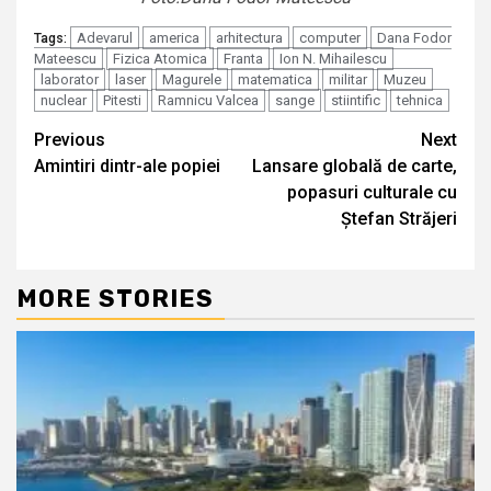
Adevarul
america
arhitectura
computer
Dana Fodor
Tags:
Mateescu
Fizica Atomica
Franta
Ion N. Mihailescu
laborator
laser
Magurele
matematica
militar
Muzeu
nuclear
Pitesti
Ramnicu Valcea
sange
stiintific
tehnica
Continue
Previous
Next
Amintiri dintr-ale popiei
Lansare globală de carte,
Reading
popasuri culturale cu
Ștefan Străjeri
MORE STORIES