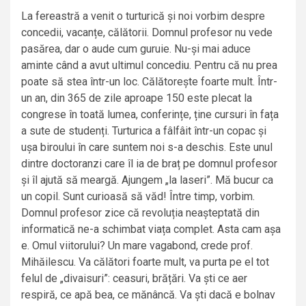
La fereastră a venit o turturică și noi vorbim despre
concedii, vacanțe, călătorii. Domnul profesor nu vede
pasărea, dar o aude cum guruie. Nu-și mai aduce
aminte când a avut ultimul concediu. Pentru că nu prea
poate să stea într-un loc. Călătorește foarte mult. Într-
un an, din 365 de zile aproape 150 este plecat la
congrese în toată lumea, conferințe, ține cursuri în fața
a sute de studenți. Turturica a fâlfâit într-un copac și
ușa biroului în care suntem noi s-a deschis. Este unul
dintre doctoranzi care îl ia de braț pe domnul profesor
și îl ajută să meargă. Ajungem „la laseri”. Mă bucur ca
un copil. Sunt curioasă să văd! Între timp, vorbim.
Domnul profesor zice că revoluția neașteptată din
informatică ne-a schimbat viața complet. Asta cam așa
e. Omul viitorului? Un mare vagabond, crede prof.
Mihăilescu. Va călători foarte mult, va purta pe el tot
felul de „divaisuri”: ceasuri, brățări. Va ști ce aer
respiră, ce apă bea, ce mănâncă. Va ști dacă e bolnav