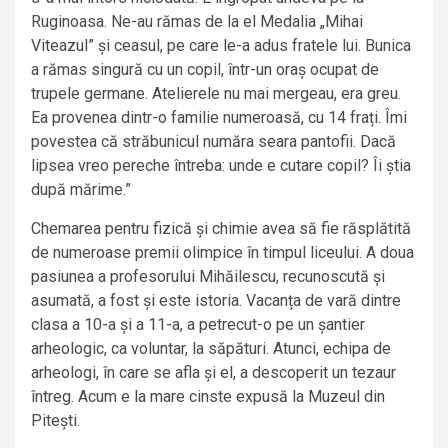
Ruginoasa. Ne-au rămas de la el Medalia „Mihai
Viteazul” și ceasul, pe care le-a adus fratele lui. Bunica
a rămas singură cu un copil, într-un oraș ocupat de
trupele germane. Atelierele nu mai mergeau, era greu.
Ea provenea dintr-o familie numeroasă, cu 14 frați. Îmi
povestea că străbunicul număra seara pantofii. Dacă
lipsea vreo pereche întreba: unde e cutare copil? Îi știa
după mărime.”
Chemarea pentru fizică și chimie avea să fie răsplătită
de numeroase premii olimpice în timpul liceului. A doua
pasiunea a profesorului Mihăilescu, recunoscută și
asumată, a fost și este istoria. Vacanța de vară dintre
clasa a 10-a și a 11-a, a petrecut-o pe un șantier
arheologic, ca voluntar, la săpături. Atunci, echipa de
arheologi, în care se afla și el, a descoperit un tezaur
întreg. Acum e la mare cinste expusă la Muzeul din
Pitești.