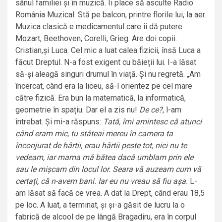
sânul familiei și în muzică. Îi place să asculte Radio
România Muzical. Stă pe balcon, printre florile lui, la aer.
Muzica clasică e medicamentul care îi dă putere.
Mozart, Beethoven, Corelli, Grieg. Are doi copii:
Cristian,și Luca. Cel mic a luat calea fizicii, însă Luca a
făcut Dreptul. N-a fost exigent cu băieții lui. I-a lăsat
să-și aleagă singuri drumul în viață. Și nu regretă. „Am
încercat, când era la liceu, să-l orientez pe cel mare
către fizică. Era bun la matematică, la informatică,
geometrie în spațiu. Dar el a zis nu!
De ce?
, l-am
întrebat. Și mi-a răspuns:
Tată, îmi amintesc că atunci
când eram mic, tu stăteai mereu în camera ta
înconjurat de hârtii, erau hârtii peste tot, nici nu te
vedeam, iar mama mă bătea dacă umblam prin ele
sau le mișcam din locul lor. Seara vă auzeam cum vă
certați, că n-avem bani. Iar eu nu vreau să fiu așa.
L-
am lăsat să facă ce vrea. A dat la Drept, când erau 18,5
pe loc. A luat, a terminat, și și-a găsit de lucru la o
fabrică de alcool de pe lângă Bragadiru, era în corpul