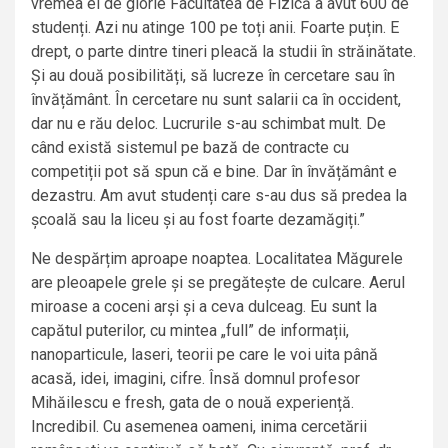
vremea ei de glorie Facultatea de Fizică a avut 600 de
studenți. Azi nu atinge 100 pe toți anii. Foarte puțin. E
drept, o parte dintre tineri pleacă la studii în străinătate.
Și au două posibilități, să lucreze în cercetare sau în
învățământ. În cercetare nu sunt salarii ca în occident,
dar nu e rău deloc. Lucrurile s-au schimbat mult. De
când există sistemul pe bază de contracte cu
competiții pot să spun că e bine. Dar în învățământ e
dezastru. Am avut studenți care s-au dus să predea la
școală sau la liceu și au fost foarte dezamăgiți.”
Ne despărțim aproape noaptea. Localitatea Măgurele
are pleoapele grele și se pregătește de culcare. Aerul
miroase a coceni arși și a ceva dulceag. Eu sunt la
capătul puterilor, cu mintea „full” de informații,
nanoparticule, laseri, teorii pe care le voi uita până
acasă, idei, imagini, cifre. Însă domnul profesor
Mihăilescu e fresh, gata de o nouă experiență.
Incredibil. Cu asemenea oameni, inima cercetării