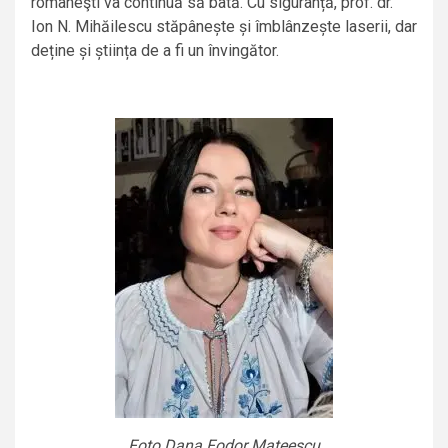
româneşti va continuă să bată. Cu siguranță, prof. dr.
Ion N. Mihăilescu stăpânește și îmblânzește laserii, dar
deține și știința de a fi un învingător.
Foto.Dana Fodor Mateescu