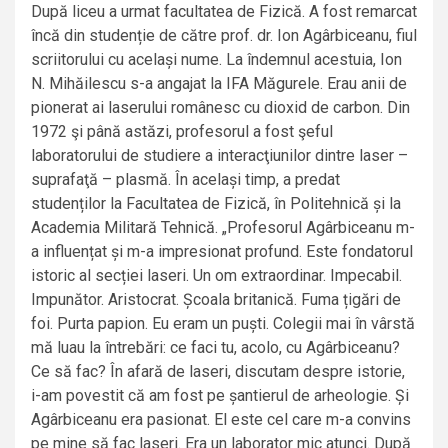
După liceu a urmat facultatea de Fizică. A fost remarcat
încă din studenție de către prof. dr. Ion Agârbiceanu, fiul
scriitorului cu același nume. La îndemnul acestuia, Ion
N. Mihăilescu s-a angajat la IFA Măgurele. Erau anii de
pionerat ai laserului românesc cu dioxid de carbon. Din
1972 şi până astăzi, profesorul a fost şeful
laboratorului de studiere a interacţiunilor dintre laser –
suprafaţă – plasmă. În același timp, a predat
studenților la Facultatea de Fizică, în Politehnică și la
Academia Militară Tehnică. „Profesorul Agârbiceanu m-
a influențat și m-a impresionat profund. Este fondatorul
istoric al secției laseri. Un om extraordinar. Impecabil.
Impunător. Aristocrat. Școala britanică. Fuma țigări de
foi. Purta papion. Eu eram un puști. Colegii mai în vârstă
mă luau la întrebări: ce faci tu, acolo, cu Agârbiceanu?
Ce să fac? În afară de laseri, discutam despre istorie,
i-am povestit că am fost pe șantierul de arheologie. Și
Agârbiceanu era pasionat. El este cel care m-a convins
pe mine să fac laseri. Era un laborator mic atunci. După