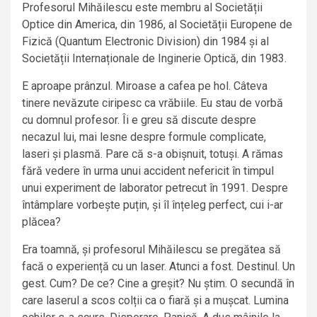
Profesorul Mihăilescu este membru al Societății
Optice din America, din 1986, al Societății Europene de
Fizică (Quantum Electronic Division) din 1984 și al
Societății Internaționale de Inginerie Optică, din 1983.
E aproape prânzul. Miroase a cafea pe hol. Câteva
tinere nevăzute ciripesc ca vrăbiile. Eu stau de vorbă
cu domnul profesor. Îi e greu să discute despre
necazul lui, mai lesne despre formule complicate,
laseri și plasmă. Pare că s-a obișnuit, totuși. A rămas
fără vedere în urma unui accident nefericit în timpul
unui experiment de laborator petrecut în 1991. Despre
întâmplare vorbește puțin, și îl înțeleg perfect, cui i-ar
plăcea?
Era toamnă, și profesorul Mihăilescu se pregătea să
facă o experiență cu un laser. Atunci a fost. Destinul. Un
gest. Cum? De ce? Cine a greșit? Nu știm. O secundă în
care laserul a scos colții ca o fiară și a mușcat. Lumina