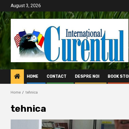
Skip
August 3, 2026
to
content
HOME
CONTACT
DESPRE NOI
BOOK STO
Home
tehnica
tehnica