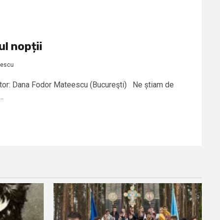
l nopții
eescu
Autor: Dana Fodor Mateescu (Bucureşti) Ne știam de
..