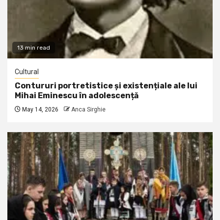
13 min read
Cultural
Contururi portretistice și existențiale ale lui
Mihai Eminescu în adolescență
May 14, 2026
Anca Sirghie