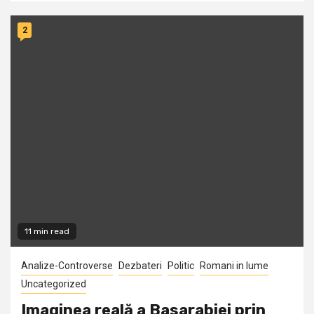
2
11 min read
Analize-Controverse
Dezbateri
Politic
Romani in lume
Uncategorized
Imaginea reală a Basarabiei prin