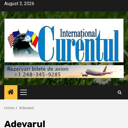
Skip
August 3, 2026
to
content
Primary
Menu
Home
Adevarul
Adevarul