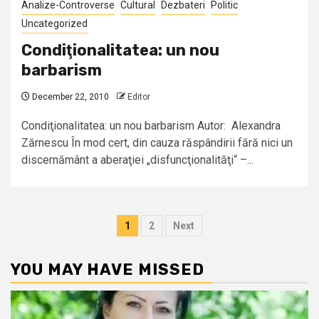
Analize-Controverse
Cultural
Dezbateri
Politic
Uncategorized
Condiţionalitatea: un nou
barbarism
December 22, 2010
Editor
Condiţionalitatea: un nou barbarism Autor: Alexandra
Zărnescu În mod cert, din cauza răspândirii fără nici un
discernământ a aberaţiei „disfuncţionalităţi“ –...
Posts
1
2
Next
pagination
YOU MAY HAVE MISSED