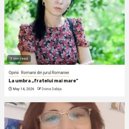
3 min read
Opinii
Romanii din jurul Romaniei
La umbra „fratelui mai mare”
May 14, 2026
Doina Dabija