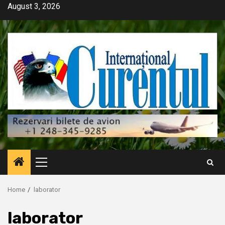
Skip
August 3, 2026
to
content
Primary
Menu
Home
laborator
laborator