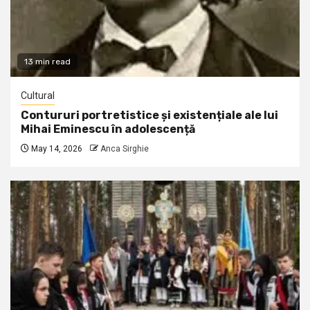
13 min read
Cultural
Contururi portretistice și existențiale ale lui
Mihai Eminescu în adolescență
May 14, 2026
Anca Sirghie