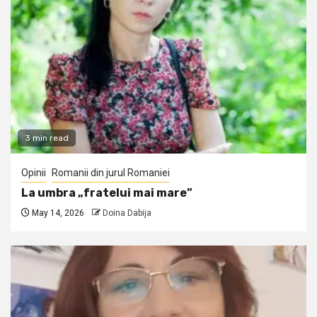
3 min read
Opinii
Romanii din jurul Romaniei
La umbra „fratelui mai mare”
May 14, 2026
Doina Dabija