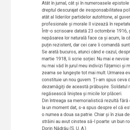
Atât în jurnal, cât și în numeroasele epistol
dreptul descurajat de iresponsabilitatea poli
atât al liderilor partidelor autohtone, al guve
profesionale și morale îl vizează în repetat
Într-o scrisoare datată 23 octombrie 1916, ge
nepăsarea lor naturală face ca și acum, la câ
puțin rezistent, dar cei care îi comandă sunt
Se arată bucuros, atunci când e cazul, despre
martie 1918, îi scrie soției: Nu mai e nevo
nu mai văd în jurul meu indivizi fățarnici și
zeama se lungește tot mai mult. Urmarea eve
constituie un nou guvern. Ți-am spus ceva d
dezamăgiți de această prăbușire. Soldatul ro
regăsească liniștea și micile lor plăceri.
Din întreaga sa memorialistică rezultă fără e
la un moment dat, s-a spus despre el că est
o numea a doua sa patrie. Chiar și în ziua de
străini au avut cinstea să-l poarte: un bun 
Dorin Nădrău (S. U. A.)