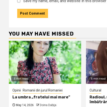
Save my name, email, and website in this browser 
YOU MAY HAVE MISSED
3 min read
5 min read
Opinii
Romanii din jurul Romaniei
Cultural
La umbra „fratelui mai mare”
Radioul,
îmbătrâ
May 14, 2026
Doina Dabija