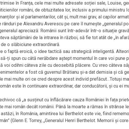
e trimise în Franța, cele mai multe adresate soției sale, Louise, ge
ticienilor români, de obtuzitatea lor, inclusiv a primului ministru 
rnanților și al parlamentarilor, cât și, mult mai grav, al capilor arm
e rânduri pe Alexandru Averescu pe care îl numește „generalul poli
neralul apreciază: Românii sunt într-adevăr într-o situație gravă.
teva săptămâni de la intrarea în război, să fie tot atât de „în afa
 de o slăbiciune extraordinară.
 o faptă eroică, o idee tactică sau strategică inteligentă. Alteori
ie să-ți spun cu câtă nerăbdare aștept momentul în care voi pune
 mă voi odihni câteva zile cu deosebită plăcere. Cu vreo câteva să
nimentelor a fost că guvernul Brătianu și-a dat demisia și că ge
e mai multe ori ce cred despre acest individ prefăcut…Totuși mai 
mân este în continuare extraordinar, dar conducătorii, și cu ei mul
chivoc că „a susținut cu înflăcărare cauza României în fața prieteni
e mai român decât românii. Până la moarte a rămas în strânse leg
 astăzi, în România, amintirea lui Berthelot este vie, fiind rememo
român” (Glenn E. Torrey, „Generalul Henri Berthelot. Memorii și c