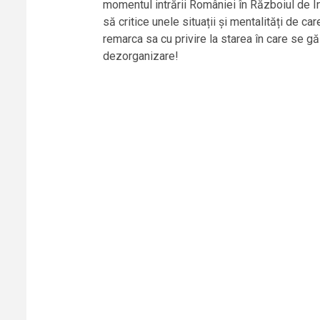
momentul intrării României în Războiul de În
să critice unele situații și mentalități de ca
remarca sa cu privire la starea în care se g
dezorganizare!