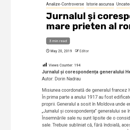
Analize-Controverse
Istorie ascunsa
Uncate
Jurnalul și cores
mare prieten al r
3 min read
May 20, 2019
Editor
Views Counter:
194
Jurnalul și corespondența generalului H
Autor: Dorin Nadrau
Misiunea coordonată de generalul francez H
În prima parte a anului 1917 au fost edificate
proprii. Generalul a sosit în Moldova unde era
„Jurnalul și corespondența” generalului se î
Însemnările sale nu sunt lipsite de o considera
sale. Trebuie subliniat că, fără îndoială, a