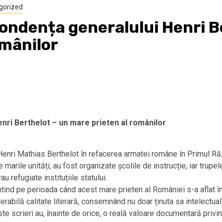
gorized
pondența generalului Henri B
omânilor
enri Berthelot – un mare prieten al românilor
enri Mathias Berthelot în refacerea armatei române în Primul Răz
 marile unități, au fost organizate școlile de instrucție, iar trupe
u refugiate instituțiile statului.
ntind pe perioada când acest mare prieten al României s-a aflat în
bilă calitate literară, consemnând nu doar ținuta sa intelectuală, ci
ceste scrieri au, înainte de orice, o reală valoare documentară pr