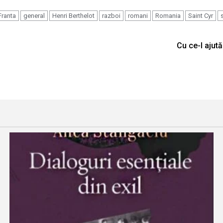
Franta
general
Henri Berthelot
razboi
romani
Romania
Saint Cyr
Cu ce-l ajut