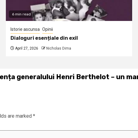
6 min read
Istorie ascunsa
Opinii
Dialoguri esențiale din exil
April 27, 2026
Nicholas Dima
ența generalului Henri Berthelot – un mar
elds are marked
*