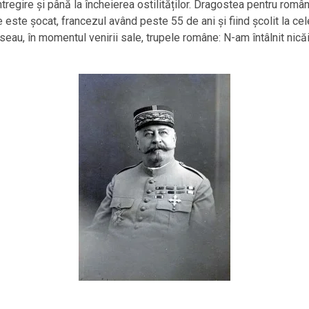
tregire și până la încheierea ostilităților. Dragostea pentru româ
re este șocat, francezul având peste 55 de ani și fiind școlit la ce
ăseau, în momentul venirii sale, trupele române: N-am întâlnit ni