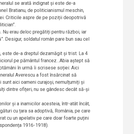
neralul se arată indignat și este de-a
Ionel Bratianu, de politicianismul meschin,
atei. Criticile aspre de pe poziții deopotrivă
tician”.
 Nu erau deloc pregătiți pentru război, iar
ră”. Desigur, soldatul român pare bun sau cel
, este de-a dreptul dezamăgit și trist. La 4
 piciorul pe pământul francez…Abia aștept să
ptămâni în urmă îi scrisese soției: Aici
neralul Averescu a fost însărcinat să
sunt aici oameni curajoși, nemulțumiți și
ți dintre ofițeri, nu se gândesc decât să-și
lor și a inamicilor acesteia, într-atât încât,
ături cu țara sa adoptivă, România, pe care
rat cu un apelativ pe care doar foarte puțini
orespondența 1916-1918).