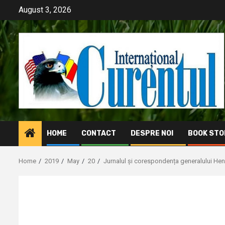
Skip
August 3, 2026
to
content
HOME
CONTACT
DESPRE NOI
BOOK STO
Home
2019
May
20
Jurnalul și corespondența generalului Henr