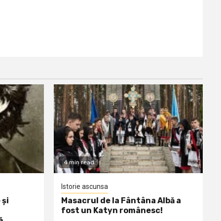
4 min read
Istorie ascunsa
 și
Masacrul de la Fântâna Albă a
fost un Katyn românesc!
ă