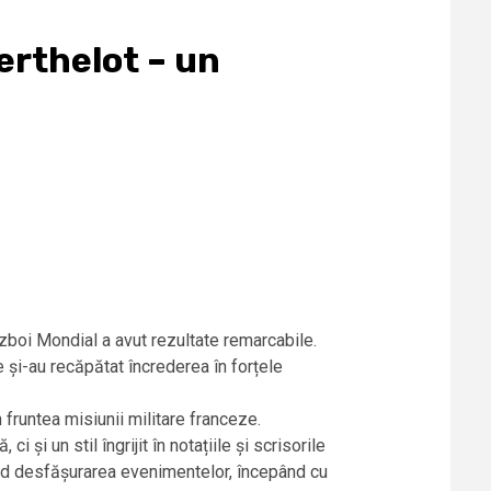
erthelot – un
boi Mondial a avut rezultate remarcabile.
le și-au recăpătat încrederea în forțele
 fruntea misiunii militare franceze.
 și un stil îngrijit în notațiile și scrisorile
ivind desfășurarea evenimentelor, începând cu