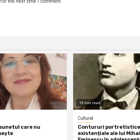
for the next time I comment.
13 min read
Cultural
 sunetul care nu
Contururi portretistice
nește
existențiale ale lui Mihai
Eminescu în adolescenț