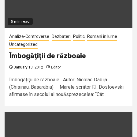
5 min read
Analize-Controverse
Dezbateri
Politic
Romani in lume
Uncategorized
Îmbogăţiţii de războaie
January 13, 2012
Editor
Îmbogăţiţii de războaie Autor: Nicolae Dabija
(Chisinau, Basarabia) Marele scriitor F.I. Dostoevski
afirmase în secolul al nouăsprezecelea: “Cât...