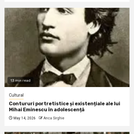
13 min read
Cultural
Contururi portretistice și existențiale ale lui
Mihai Eminescu în adolescență
May 14, 2026
Anca Sirghie