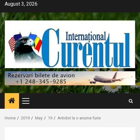
Skip
August 3, 2026
to
content
Primary
Menu
Home
2019
May
19
Antidot la o anume furie