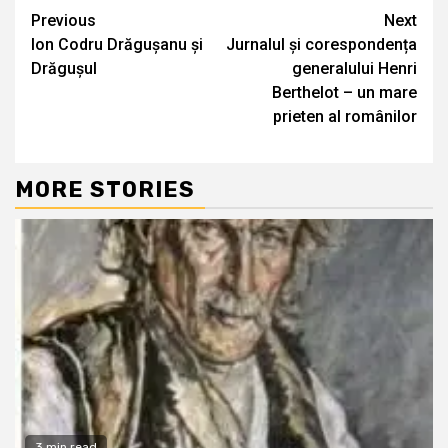
Continue
Previous
Next
Ion Codru Drăgușanu și
Jurnalul și corespondența
Reading
Drăgușul
generalului Henri
Berthelot – un mare
prieten al românilor
MORE STORIES
3 min read