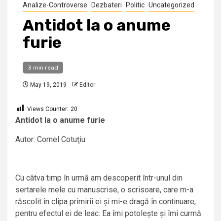
Analize-Controverse
Dezbateri
Politic
Uncategorized
Antidot la o anume
furie
3 min read
May 19, 2019
Editor
Views Counter:
20
Antidot la o anume furie
Autor: Cornel Cotuţiu
Cu câtva timp în urmă am descoperit într-unul din
sertarele mele cu manuscrise, o scrisoare, care m-a
răscolit în clipa primirii ei și mi-e dragă în continuare,
pentru efectul ei de leac. Ea îmi potolește și îmi curmă