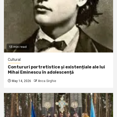
13 min read
Cultural
Contururi portretistice și existențiale ale lui
Mihai Eminescu în adolescență
May 14, 2026
Anca Sirghie