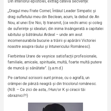
Din interiorul epistolei, extrag câteva secvențe:
„Dragul meu Frate Cornel, Întâiul Leader Simpatic și
drag sufletului meu din Beclean, acum, la debut de An
Nou, al unei Ere Noi, îți transmit, (ca vechi amic și coleg
de suferințe și idealuri, din inima însângerată a capitalei
iubitului și bătrânului Ardeal – unde am avut
incomensurabila bucurie a trăirii și apărării Victoriei
noastre asupra răului și întunericului Românesc).
Fierbintea Urare de veșnice satisfacții profesionale,
familiale, amicale, spirituale, multă, foarte multă putere
de muncă și sănătate”. (ș.a.m.d.)
Pe cartonul scrisorii sunt prinse, cu o agrafă, un
crâmpei de pânză neagră și din tricolorul românesc.
(N.B. – Ce zici de asta, /Hun/or K și ciracii tăi
obraznici?!)