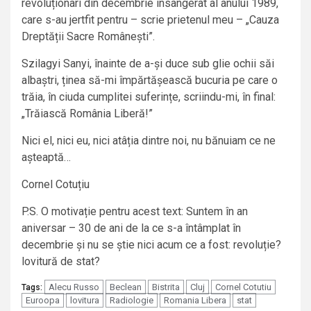
revoluționari din decembrie însângerat al anului 1989,
care s-au jertfit pentru – scrie prietenul meu – „Cauza
Dreptății Sacre Românești”.
Szilagyi Sanyi, înainte de a-și duce sub glie ochii săi
albaștri, ținea să-mi împărtășească bucuria pe care o
trăia, în ciuda cumplitei suferințe, scriindu-mi, în final:
„Trăiască România Liberă!”
Nici el, nici eu, nici atâția dintre noi, nu bănuiam ce ne
așteaptă…
Cornel Cotuțiu
P.S. O motivație pentru acest text: Suntem în an
aniversar – 30 de ani de la ce s-a întâmplat în
decembrie și nu se știe nici acum ce a fost: revoluție?
lovitură de stat?
Alecu Russo
Beclean
Bistrita
Cluj
Cornel Cotutiu
Tags:
Euroopa
lovitura
Radiologie
Romania Libera
stat