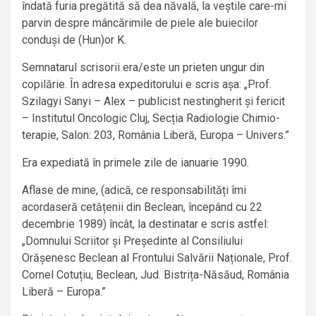
îndată furia pregătită să dea năvală, la veștile care-mi
parvin despre mâncărimile de piele ale buiecilor
conduși de (Hun)or K.
Semnatarul scrisorii era/este un prieten ungur din
copilărie. În adresa expeditorului e scris așa: „Prof.
Szilagyi Sanyi – Alex – publicist nestingherit și fericit
– Institutul Oncologic Cluj, Secția Radiologie Chimio-
terapie, Salon: 203, România Liberă, Europa – Univers.”
Era expediată în primele zile de ianuarie 1990.
Aflase de mine, (adică, ce responsabilități îmi
acordaseră cetățenii din Beclean, începând cu 22
decembrie 1989) încât, la destinatar e scris astfel:
„Domnului Scriitor și Președinte al Consiliului
Orășenesc Beclean al Frontului Salvării Naționale, Prof.
Cornel Cotuțiu, Beclean, Jud. Bistrița-Năsăud, România
Liberă – Europa.”