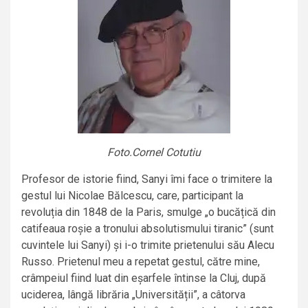
Foto.Cornel Cotutiu
Profesor de istorie fiind, Sanyi îmi face o trimitere la
gestul lui Nicolae Bălcescu, care, participant la
revoluția din 1848 de la Paris, smulge „o bucățică din
catifeaua roșie a tronului absolutismului tiranic” (sunt
cuvintele lui Sanyi) și i-o trimite prietenului său Alecu
Russo. Prietenul meu a repetat gestul, către mine,
crâmpeiul fiind luat din eșarfele întinse la Cluj, după
uciderea, lângă librăria „Universității”, a câtorva