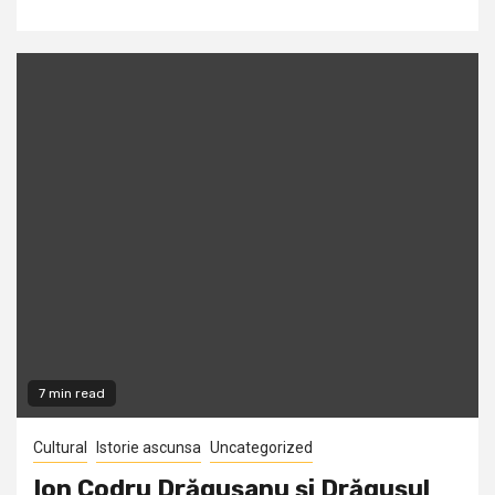
7 min read
Cultural
Istorie ascunsa
Uncategorized
Ion Codru Drăgușanu și Drăgușul