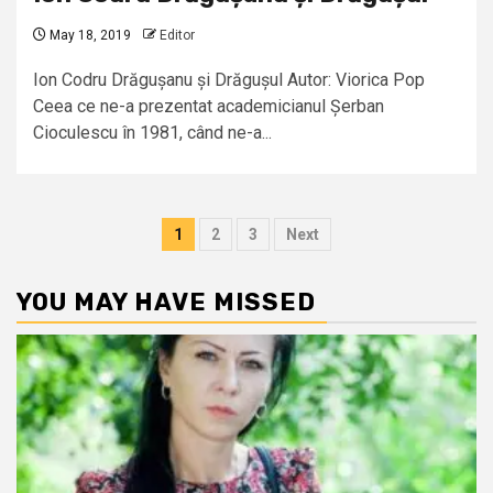
May 18, 2019
Editor
Ion Codru Drăgușanu și Drăgușul Autor: Viorica Pop
Ceea ce ne-a prezentat academicianul Șerban
Cioculescu în 1981, când ne-a...
Posts
1
2
3
Next
pagination
YOU MAY HAVE MISSED