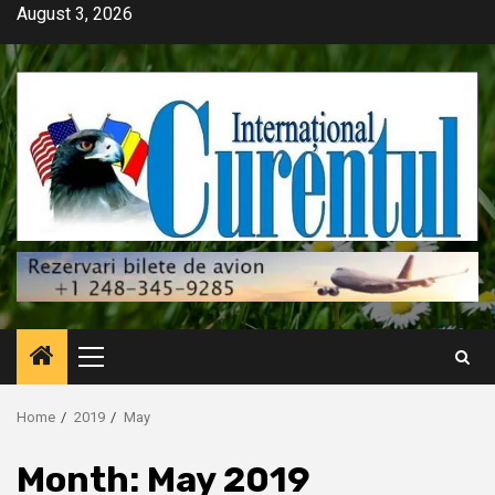
Skip
August 3, 2026
to
content
Primary
Menu
Home
2019
May
Month:
May 2019