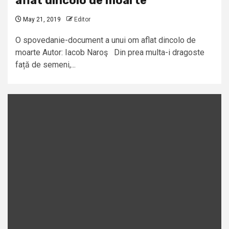
aflat dincolo de moarte
May 21, 2019
Editor
O spovedanie-document a unui om aflat dincolo de
moarte Autor: Iacob Naroş Din prea multa-i dragoste
față de semeni,...