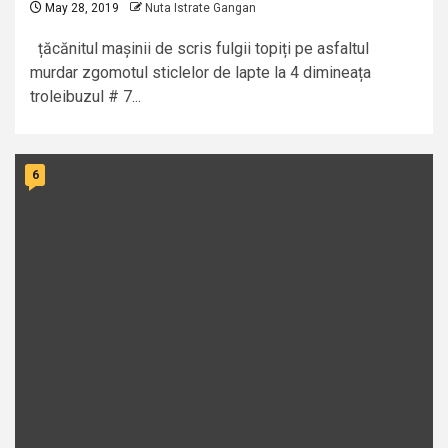
May 28, 2019
Nuta Istrate Gangan
țăcănitul mașinii de scris fulgii topiți pe asfaltul
murdar zgomotul sticlelor de lapte la 4 dimineața
troleibuzul # 7...
6