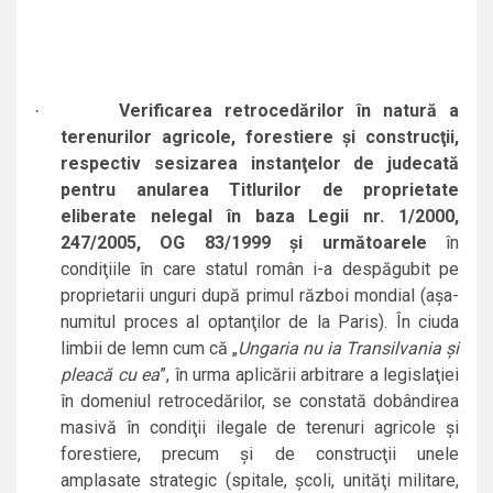
Verificarea retrocedărilor în natură a
·
terenurilor agricole, forestiere şi construcţii,
respectiv sesizarea instanţelor de judecată
pentru anularea Titlurilor de proprietate
eliberate nelegal în baza Legii nr. 1/2000,
247/2005, OG 83/1999 şi următoarele
în
condiţiile în care statul român i-a despăgubit pe
proprietarii unguri după primul război mondial (aşa-
numitul proces al optanţilor de la Paris). În ciuda
limbii de lemn cum că „
Ungaria nu ia Transilvania şi
pleacă cu ea
”,
în urma aplicării arbitrare a legislaţiei
în domeniul retrocedărilor, se constată dobândirea
masivă în condiţii ilegale de terenuri agricole şi
forestiere, precum şi de construcţii unele
amplasate strategic (spitale, şcoli, unităţi militare,