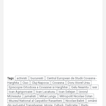
activisti
bucuresti
Centrul European de Studii Covasna -
Tags:
Harghita
Ciuc
Cluj-Napoca
Covasna
Doru Viorel Ursu
Episcopie Ortodoxa a Covasnei si Harghitei
Gelu Neamtu
iasi
Ioan Agrigoroaiei
Ioan Lacatusu
Ioan Selejan
Izvorul
MUresului
jurnalisti
Mihai Lungu
Mitropolit Nicolae Colan
Muzeul National al Carpatilor Rasariteni
Nicolae Balint
omânii
din sud-estul Transilvaniei. Istorie. Cultură. Civilizaţie
Radu