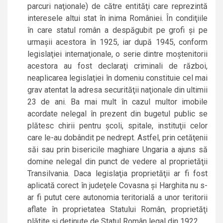
parcuri naţionale) de către entităţi care reprezintă
interesele altui stat în inima României. În condiţiile
în care statul român a despăgubit pe grofi şi pe
urmaşii acestora în 1925, iar după 1945, conform
legislaţiei internaţionale, o serie dintre moştenitorii
acestora au fost declaraţi criminali de război,
neaplicarea legislaţiei în domeniu constituie cel mai
grav atentat la adresa securităţii naţionale din ultimii
23 de ani. Ba mai mult în cazul multor imobile
acordate nelegal în prezent din bugetul public se
plătesc chirii pentru şcoli, spitale, instituţii celor
care le-au dobândit pe nedrept. Astfel, prin cetăţenii
săi sau prin bisericile maghiare Ungaria a ajuns să
domine nelegal din punct de vedere al proprietăţii
Transilvania. Daca legislaţia proprietăţii ar fi fost
aplicată corect în judeţele Covasna şi Harghita nu s-
ar fi putut cere autonomia teritorială a unor teritorii
aflate în proprietatea Statului Român, proprietăţi
plătite şi deţinute de Statul Român legal din 1922.