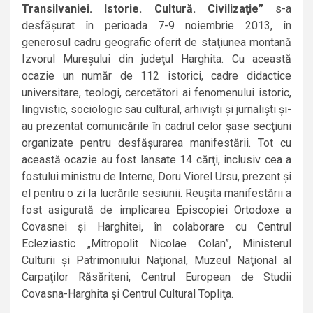
Transilvaniei. Istorie. Cultură. Civilizaţie”
s-a
desfăşurat în perioada 7-9 noiembrie 2013, în
generosul cadru geografic oferit de staţiunea montană
Izvorul Mureşului din judeţul Harghita. Cu această
ocazie un număr de 112 istorici, cadre didactice
universitare, teologi, cercetători ai fenomenului istoric,
lingvistic, sociologic sau cultural, arhivişti şi jurnalişti şi-
au prezentat comunicările în cadrul celor şase secţiuni
organizate pentru desfăşurarea manifestării. Tot cu
această ocazie au fost lansate 14 cărţi, inclusiv cea a
fostului ministru de Interne, Doru Viorel Ursu, prezent şi
el pentru o zi la lucrările sesiunii. Reuşita manifestării a
fost asigurată de implicarea Episcopiei Ortodoxe a
Covasnei şi Harghitei, în colaborare cu Centrul
Ecleziastic „Mitropolit Nicolae Colan”, Ministerul
Culturii şi Patrimoniului Naţional, Muzeul Naţional al
Carpaţilor Răsăriteni, Centrul European de Studii
Covasna-Harghita şi Centrul Cultural Topliţa.