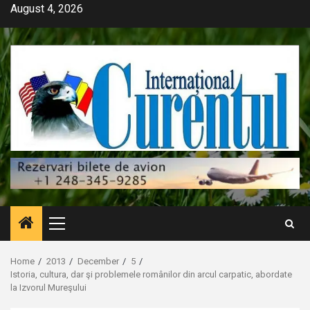
Skip
August 4, 2026
to
content
Primary
Menu
Home
2013
December
5
Istoria, cultura, dar şi problemele românilor din arcul carpatic, abordate
la Izvorul Mureşului