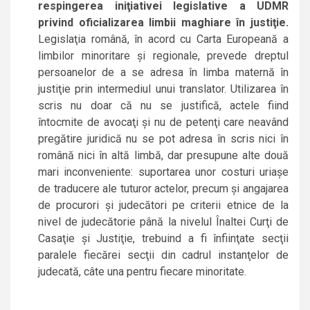
respingerea iniţiativei legislative a UDMR
privind oficializarea limbii maghiare în justiţie.
Legislaţia română, în acord cu Carta Europeană a
limbilor minoritare şi regionale, prevede dreptul
persoanelor de a se adresa în limba maternă în
justiţie prin intermediul unui translator. Utilizarea în
scris nu doar că nu se justifică, actele fiind
întocmite de avocaţi şi nu de petenţi care neavând
pregătire juridică nu se pot adresa în scris nici în
română nici în altă limbă, dar presupune alte două
mari inconveniente: suportarea unor costuri uriaşe
de traducere ale tuturor actelor, precum şi angajarea
de procurori şi judecători pe criterii etnice de la
nivel de judecătorie până la nivelul Înaltei Curţi de
Casaţie şi Justiţie, trebuind a fi înfiinţate secţii
paralele fiecărei secţii din cadrul instanţelor de
judecată, câte una pentru fiecare minoritate.