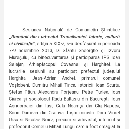
Sesiunea Naţională de Comunicări Ştiinţifice
„
Românii din
s
ud-estul Transilvaniei
.
Istorie, cultură
şi civilizaţie
”, ediţia a XIX-a,
s-a desfăşurat
în perioada
7-9 noiembrie 2013, la Sfântu Gheorghe şi Izvoru
Mureşului, cu binecuvântarea şi participarea ÎPS Ioan
Selejan, Arhiepiscopul Covasnei şi Harghitei. La
lucrările sesiunii au participat prefectul judeţului
Harghita, Jean-Adrian Andrei, primarul comunei
Voşlobeni, Dumitru Mihail Tinca, istoricii Ioan Scurtu,
Ştefan Păun, Alexandru Porţeanu, Petre Ţurlea, Ioan
Giurca şi sociologul Radu Baltasiu din Bucureşti, Ioan
Agrigoroaiei din Iaşi, Gelu Neamţu din Cluj-Napoca,
Sorin Damean din Craiova, foştii miniştri Doru Viorel
Ursu şi Nicolae Noica, precum şi arhivistul, istoricul şi
profesorul Corneliu Mihail Lungu care a fost omagiat la