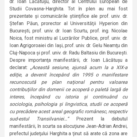
dr. Ioan Lăcătuşu, director al Centrului European de
Studii Covasna-Harghita. Tot în plen au mai fost
prezentate şi comunicările ştiinţifice ale prof. univ. dr.
Ştefan Păun, prorector al Universităţii Hyperion din
Bucureşti, prof. univ. dr. Ioan Scurtu, prof. ing. Nicolae
Noica, fost ministru al Lucrărilor Publice, prof. univ. dr.
Ioan Agrigoroaiei din Iaşi, prof. univ. dr. Gelu Neamţu din
Cluj-Napoca şi prof. univ. dr. Radu Baltasiu din Bucureşti.
Despre importanţa manifestării, dr. Ioan Lăcătuşu a
declarat: „
Această sesiune, ajunsă acum la a XIX-a
ediţie, a devenit începând din 1995 o manifestare
recunoscută pe plan naţional pentru valoarea
contribuţiilor din domenii ce acoperă o paletă largă de
interes, începând cu istoria şi continuând cu
sociologia, psihologia şi lingvistica, studii ce acoperă
cu precădere acest areal geografic românesc, respectiv
sud-estul Transilvaniei…”
Prezent la debutul
manifestării, în scurta sa alocuţiune Jean-Adrian Andrei,
prefectul judeţului Harghita a ţinut să arate că zona are