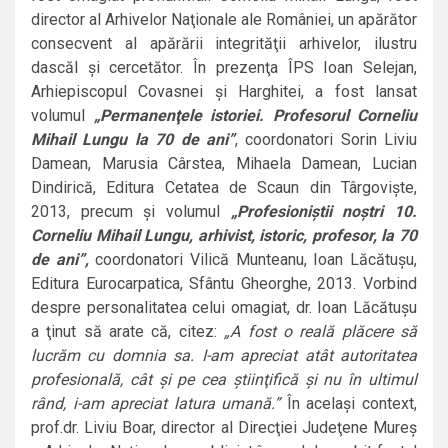
director al Arhivelor Naţionale ale României, un apărător
consecvent al apărării integrităţii arhivelor, ilustru
dascăl şi cercetător. În prezenţa ÎPS Ioan Selejan,
Arhiepiscopul Covasnei şi Harghitei, a fost lansat
volumul
„Permanenţele istoriei. Profesorul Corneliu
Mihail Lungu la 70 de ani”
, coordonatori Sorin Liviu
Damean, Marusia Cârstea, Mihaela Damean, Lucian
Dindirică, Editura Cetatea de Scaun din Târgovişte,
2013, precum şi volumul
„Profesioniştii noştri 10.
Corneliu Mihail Lungu, arhivist, istoric, profesor, la 70
de ani”,
coordonatori Vilică Munteanu, Ioan Lăcătuşu,
Editura Eurocarpatica, Sfântu Gheorghe, 2013. Vorbind
despre personalitatea celui omagiat, dr. Ioan Lăcătuşu
a ţinut să arate că, citez:
„A fost o reală plăcere să
lucrăm cu domnia sa. I-am apreciat atât autoritatea
profesională, cât şi pe cea ştiinţifică şi nu în ultimul
rând, i-am apreciat latura umană.”
În acelaşi context,
prof.dr. Liviu Boar, director al Direcţiei Judeţene Mureş