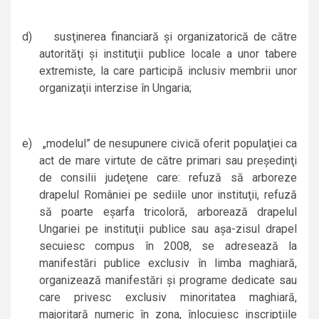
d)
susţinerea financiară şi organizatorică de către
autorităţi şi instituţii publice locale a unor tabere
extremiste, la care participă inclusiv membrii unor
organizaţii interzise în Ungaria;
e)
„modelul” de nesupunere civică oferit populaţiei ca
act de mare virtute de către primari sau preşedinţi
de consilii judeţene care: refuză să arboreze
drapelul României pe sediile unor instituţii, refuză
să poarte eşarfa tricoloră, arborează drapelul
Ungariei pe instituţii publice sau aşa-zisul drapel
secuiesc compus în 2008, se adresează la
manifestări publice exclusiv în limba maghiară,
organizează manifestări şi programe dedicate sau
care privesc exclusiv minoritatea maghiară,
majoritară numeric în zona, înlocuiesc inscripţiile