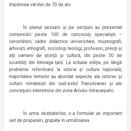
împlinirea vârstei de 70 de ani.
În plenul sesiunii şi pe secţiuni au prezentat
comunicări peste 100 de cunoscuţi specialişti –
cercetători, cadre didactice universitare, muzeografi,
arhivişti, etnografi, sociologi teologi, profesori, preoţi şi
alţi oameni de ştiinţă şi cultură, din peste 30 de
localităţi din întreaga ţară.
La actuala ediţie, pe lângă
probleme referitoare la istoria şi cultura naţională,
majoritatea temelor au abordat aspecte ale istoriei şi
culturii româneşti din sud-estul Transilvaniei şi ale
convieţuirii interetnice din zona Arcului Intracarpatic.
În urma dezbaterilor, s-a formulat un important
set de propuneri, grupate în următoarea