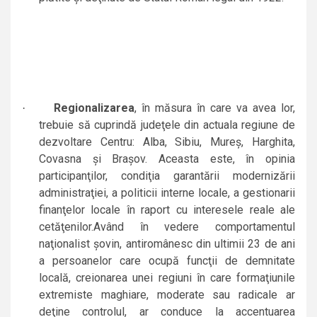
Regionalizarea
,
în măsura în care va avea lor,
·
trebuie să cuprindă judeţele din actuala regiune de
dezvoltare Centru: Alba, Sibiu, Mureş, Harghita,
Covasna şi Braşov. Aceasta este, în opinia
participanţilor, condiţia garantării modernizării
administraţiei, a politicii interne locale, a gestionarii
finanţelor locale în raport cu interesele reale ale
cetăţenilor.Având în vedere comportamentul
naţionalist şovin, antiromânesc din ultimii 23 de ani
a persoanelor care ocupă funcţii de demnitate
locală, creionarea unei regiuni în care formaţiunile
extremiste maghiare, moderate sau radicale ar
deţine controlul, ar conduce la accentuarea