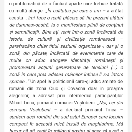
o problematică de o factură aparte care trebuie tratată
cu multă atenţie.
„În calitatea pe care o am –
a arătat
acesta
-, îmi face o reală plăcere să fiu prezent alături
de dumneavoastră, la o manifestare plină de conţinut
şi semnificaţii. Bine aţi venit într-o zonă încărcată de
istorie, de cultură şi civilizaţie românească –
parafrazând chiar titlul sesiunii organizate -, dar şi o
zonă, din păcate, încărcată de evenimente care de
multe ori aduc atingere identităţii româneşti şi
promovează acţiuni generatoare de tensiuni (…) o
zonă în care prea adesea mâinilor întinse li s-a întors
spatele…”
Un apel la politicienii care-şi aduc aminte de
românii din zona Ciuc şi Covasna doar în preajma
alegerilor, a adresat prin intermediul participanţilor
Mihail Tinca, primarul comunei Voşlobeni:
„Noi, cei din
comuna Voşlobeni –
a declarat primarul Tinca
–
suntem acei români din sud-estul Europei care locuim
compact în această mică insulă de maghiarime. Mă
bucur că aţi venit în mijlocul nostru şi sper să aveţi o