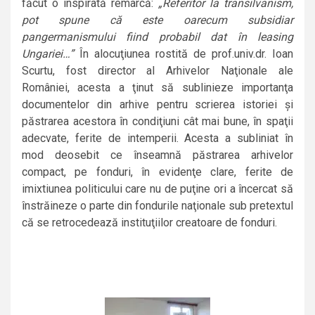
făcut o inspirată remarcă:
„Referitor la transilvanism,
pot spune că este oarecum subsidiar
pangermanismului fiind probabil dat în leasing
Ungariei…”
În alocuţiunea rostită de prof.univ.dr. Ioan
Scurtu, fost director al Arhivelor Naţionale ale
României, acesta a ţinut să sublinieze importanţa
documentelor din arhive pentru scrierea istoriei şi
păstrarea acestora în condiţiuni cât mai bune, în spaţii
adecvate, ferite de intemperii. Acesta a subliniat în
mod deosebit ce înseamnă păstrarea arhivelor
compact, pe fonduri, în evidenţe clare, ferite de
imixtiunea politicului care nu de puţine ori a încercat să
înstrăineze o parte din fondurile naţionale sub pretextul
că se retrocedează instituţiilor creatoare de fonduri.