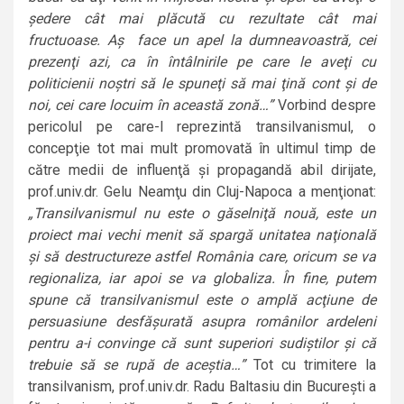
şedere cât mai plăcută cu rezultate cât mai
fructuoase. Aş
face un apel la dumneavoastră, cei
prezenţi azi, ca în întâlnirile pe care le aveţi cu
politicienii noştri să le spuneţi să mai ţină cont şi de
noi, cei care locuim în această zonă…”
Vorbind despre
pericolul pe care-l reprezintă transilvanismul, o
concepţie tot mai mult promovată în ultimul timp de
către medii de influenţă şi propagandă abil dirijate,
prof.univ.dr. Gelu Neamţu din Cluj-Napoca a menţionat:
„Transilvanismul nu este o găselniţă nouă,
este un
proiect mai vechi menit să spargă unitatea naţională
şi să destructureze astfel România care, oricum se va
regionaliza, iar apoi se va globaliza. În fine, putem
spune că transilvanismul este o amplă acţiune de
persuasiune desfăşurată asupra românilor ardeleni
pentru a-i convinge că sunt superiori sudiştilor şi că
trebuie să se rupă de aceştia…”
Tot cu trimitere la
transilvanism, prof.univ.dr. Radu Baltasiu din Bucureşti a