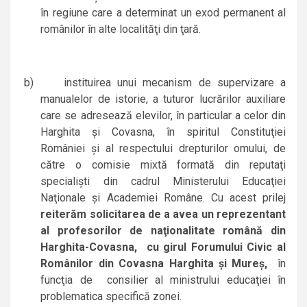
în regiune care a determinat un exod permanent al
românilor în alte localităţi din ţară.
b)
instituirea unui mecanism de supervizare a
manualelor de istorie, a tuturor lucrărilor auxiliare
care se adresează elevilor, în particular a celor din
Harghita şi Covasna, în spiritul Constituţiei
României şi al respectului drepturilor omului, de
către o comisie mixtă formată din reputaţi
specialişti din cadrul Ministerului Educaţiei
Naţionale şi Academiei Române. Cu acest prilej
reiterăm solicitarea de a avea un reprezentant
al profesorilor de naţionalitate română din
Harghita-Covasna,
cu girul Forumului Civic al
Românilor din Covasna Harghita şi Mureş,
în
funcţia de
consilier al ministrului educaţiei în
problematica specifică zonei.