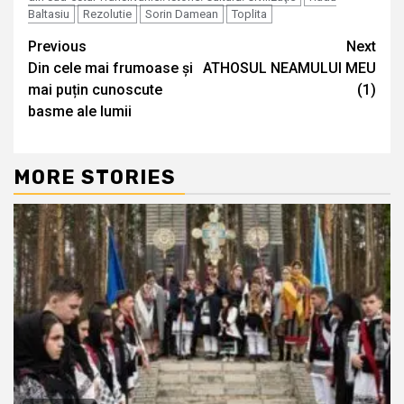
Baltasiu
Rezolutie
Sorin Damean
Toplita
Continue
Previous
Next
Din cele mai frumoase și
ATHOSUL NEAMULUI MEU
Reading
mai puțin cunoscute
(1)
basme ale lumii
MORE STORIES