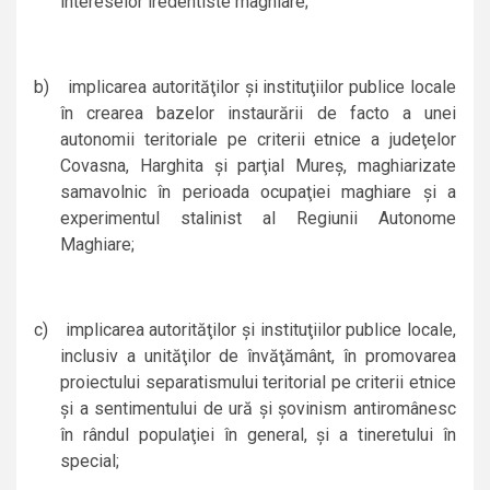
intereselor iredentiste maghiare;
b)
implicarea autorităţilor şi instituţiilor publice locale
în crearea bazelor instaurării de facto a unei
autonomii teritoriale pe criterii etnice a judeţelor
Covasna, Harghita şi parţial Mureş, maghiarizate
samavolnic în perioada ocupaţiei maghiare şi a
experimentul stalinist al Regiunii Autonome
Maghiare;
c)
implicarea autorităţilor şi instituţiilor publice locale,
inclusiv a unităţilor de învăţământ, în promovarea
proiectului separatismului teritorial pe criterii etnice
şi a sentimentului de ură şi şovinism antiromânesc
în rândul populaţiei în general, şi a tineretului în
special;