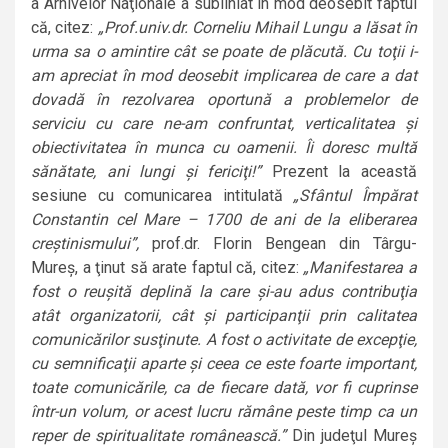
a Arhivelor Naţionale a subliniat în mod deosebit faptul
că, citez:
„Prof.univ.dr. Corneliu Mihail Lungu a lăsat în
urma sa o amintire cât se poate de plăcută. Cu toţii i-
am apreciat în mod deosebit implicarea de care a dat
dovadă în rezolvarea oportună a problemelor de
serviciu cu care ne-am confruntat, verticalitatea şi
obiectivitatea în munca cu oamenii. Îi doresc multă
sănătate, ani lungi şi fericiţi!”
Prezent la această
sesiune cu comunicarea intitulată
„Sfântul Împărat
Constantin cel Mare – 1700 de ani de la eliberarea
creştinismului”,
prof.dr. Florin Bengean din Târgu-
Mureş, a ţinut să arate faptul că, citez:
„Manifestarea a
fost o reuşită deplină la care şi-au adus contribuţia
atât organizatorii, cât şi participanţii prin calitatea
comunicărilor susţinute. A fost o activitate de excepţie,
cu semnificaţii aparte şi ceea ce este foarte important,
toate comunicările, ca de fiecare dată, vor fi cuprinse
într-un volum, or acest lucru rămâne peste timp ca un
reper de spiritualitate românească.”
Din judeţul Mureş