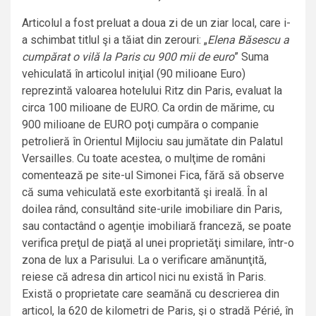
Articolul a fost preluat a doua zi de un ziar local, care i-
a schimbat titlul şi a tăiat din zerouri: „
Elena Băsescu a
cumpărat o vilă la Paris cu 900 mii de euro
” Suma
vehiculată în articolul iniţial (90 milioane Euro)
reprezintă valoarea hotelului Ritz din Paris, evaluat la
circa 100 milioane de EURO. Ca ordin de mărime, cu
900 milioane de EURO poţi cumpăra o companie
petrolieră în Orientul Mijlociu sau jumătate din Palatul
Versailles. Cu toate acestea, o mulţime de români
comentează pe site-ul Simonei Fica, fără să observe
că suma vehiculată este exorbitantă şi ireală. În al
doilea rând, consultând site-urile imobiliare din Paris,
sau contactând o agenţie imobiliară franceză, se poate
verifica preţul de piaţă al unei proprietăţi similare, într-o
zona de lux a Parisului. La o verificare amănunţită,
reiese că adresa din articol nici nu există în Paris.
Există o proprietate care seamănă cu descrierea din
articol, la 620 de kilometri de Paris, şi o stradă Périé, în