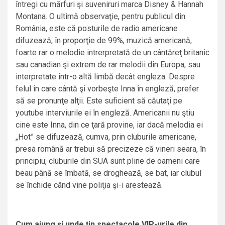
întregi cu mărfuri şi suveniruri marca Disney & Hannah
Montana. O ultimă observaţie, pentru publicul din
România, este că posturile de radio americane
difuzează, în proporţie de 99%, muzică americană,
foarte rar o melodie intrerpretată de un cântăreţ britanic
sau canadian şi extrem de rar melodii din Europa, sau
interpretate într-o altă limbă decât engleza. Despre
felul în care cântă şi vorbeşte Inna în engleză, prefer
să se pronunţe alţii. Este suficient să căutaţi pe
youtube interviurile ei în engleză. Americanii nu ştiu
cine este Inna, din ce ţară provine, iar dacă melodia ei
„Hot” se difuzează, cumva, prin cluburile americane,
presa română ar trebui să precizeze că vineri seara, în
principiu, cluburile din SUA sunt pline de oameni care
beau până se îmbată, se droghează, se bat, iar clubul
se închide când vine poliţia şi-i arestează.
Cum ajung şi unde ţin spectacole VIP-urile din