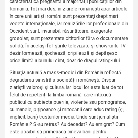
caracteristică pregnantă a majorităţii publicaţiilor din
România. Tot mai des, în ziarele româneşti apar articole
în care unii artişti români sunt prezentaţi drept mari
vedete internaţionale, iar realizările lor profesionale din
Occident sunt, invariabil, răsunătoare, exagerate
grosolan; sunt prezentate cititorilor fără o documentare
solidă. În acelaşi fel, ştirile televizate şi show-urile TV
dezinformează, şochează, oripilează şi depăşesc
orice limită a bunului simţ, doar de dragul rating-ului.
Situaţia actuală a mass-mediei din România reflectă
degradarea sinistră a societăţii româneşti. Dispar
ziariştii valoroşi şi cultura, iar locul lor este luat de tot
felul de repetenţi la limba română, care intoxică
publicul cu subiecte puerile, violente sau pornografice,
cu manele, piţipoance şi mitocănii care aduc rating (şi,
implicit, bani) trusturilor media. Unde sunt jurnaliştii
României? S-au retras? Au decedat? Au emigrat? Cum
este posibil să primească cineva bani pentru