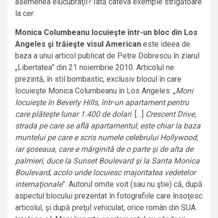
asemenea elucubraţii? Iată câteva exemple strigătoare
la cer:
Monica Columbeanu locuieşte într-un bloc din Los
Angeles şi trăieşte visul American
este ideea de
baza a unui articol publicat de Petre Dobrescu în ziarul
„Libertatea” din 21 noiembrie 2010. Articolul ne
prezintă, în stil bombastic, exclusiv blocul în care
locuieşte Monica Columbeanu în Los Angeles: „
Moni
locuieşte în Beverly Hills, într-un apartament pentru
care plăteşte lunar 1.400 de dolari
. […]
Crescent Drive,
strada pe care se află apartamentul, este chiar la baza
muntelui pe care e scris numele celebrului Hollywood,
iar şoseaua, care e mărginită de o parte şi de alta de
palmieri, duce la Sunset Boulevard şi la Santa Monica
Boulevard, acolo unde locuiesc majoritatea vedetelor
internaţionale
”. Autorul omite voit (sau nu ştie) că, după
aspectul blocului prezentat în fotografiile care însoţesc
articolul, şi după preţul vehiculat, orice român din SUA