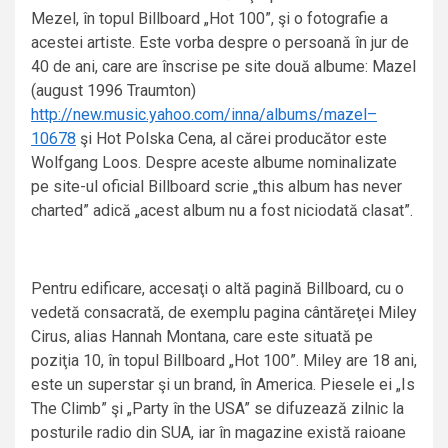
Mezel, în topul Billboard „Hot 100”, şi o fotografie a
acestei artiste. Este vorba despre o persoană în jur de
40 de ani, care are înscrise pe site două albume: Mazel
(august 1996 Traumton)
http://new.music.yahoo.com/inna/albums/mazel–
10678
şi Hot Polska Cena, al cărei producător este
Wolfgang Loos.
Despre aceste albume nominalizate
pe site-ul oficial Billboard scrie „this album has never
charted” adică „acest album nu a fost niciodată clasat”.
Pentru edificare, accesaţi o altă pagină Billboard, cu o
vedetă consacrată, de exemplu pagina cântăreţei Miley
Cirus, alias Hannah Montana, care este situată pe
poziţia 10, în topul Billboard „Hot 100”. Miley are 18 ani,
este un superstar şi un brand, în America. Piesele ei „Is
The Climb” şi „Party în the USA” se difuzează zilnic la
posturile radio din SUA, iar în magazine există raioane