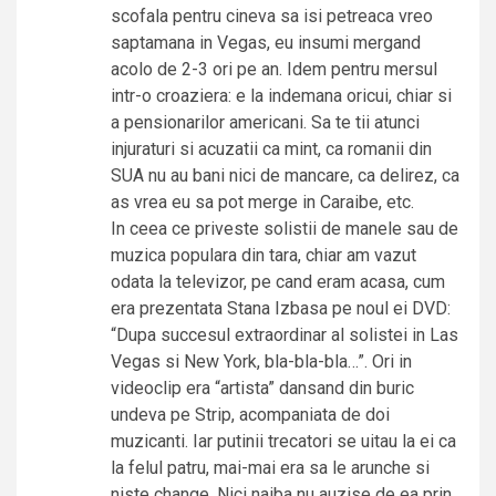
scofala pentru cineva sa isi petreaca vreo
saptamana in Vegas, eu insumi mergand
acolo de 2-3 ori pe an. Idem pentru mersul
intr-o croaziera: e la indemana oricui, chiar si
a pensionarilor americani. Sa te tii atunci
injuraturi si acuzatii ca mint, ca romanii din
SUA nu au bani nici de mancare, ca delirez, ca
as vrea eu sa pot merge in Caraibe, etc.
In ceea ce priveste solistii de manele sau de
muzica populara din tara, chiar am vazut
odata la televizor, pe cand eram acasa, cum
era prezentata Stana Izbasa pe noul ei DVD:
“Dupa succesul extraordinar al solistei in Las
Vegas si New York, bla-bla-bla…”. Ori in
videoclip era “artista” dansand din buric
undeva pe Strip, acompaniata de doi
muzicanti. Iar putinii trecatori se uitau la ei ca
la felul patru, mai-mai era sa le arunche si
niste change. Nici naiba nu auzise de ea prin