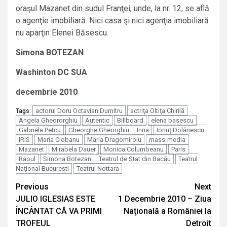
oraşul Mazanet din sudul Franţei, unde, la nr. 12, se află
o agenţie imobiliară. Nici casa şi nici agenţia imobiliară
nu aparţin Elenei Băsescu.
Simona BOTEZAN
Washinton DC SUA
decembrie 2010
actorul Doru Octavian Dumitru
actriţa Oltiţa Chirilă
Tags:
Angela Gheororghiu
Autentic
Billboard
elena basescu
Gabriela Petcu
Gheorghe Gheorghiu
Inna
Ionuţ Dolănescu
IRIS
Maria Ciobanu
Maria Dragomiroiu
mass-media
Mazanet
Mirabela Dauer
Monica Columbeanu
Paris
Raoul
Simona Botezan
Teatrul de Stat din Bacău
Teatrul
Naţional Bucureşti
Teatrul Nottara
Continue
Previous
Next
JULIO IGLESIAS ESTE
1 Decembrie 2010 – Ziua
Reading
ÎNCÂNTAT CĂ VA PRIMI
Naţională a României la
TROFEUL
Detroit