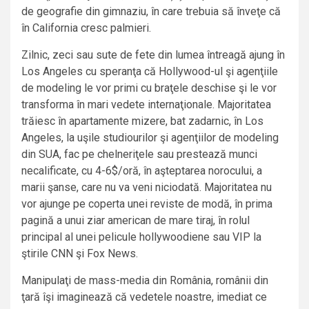
de geografie din gimnaziu, în care trebuia să înveţe că
în California cresc palmieri.
Zilnic, zeci sau sute de fete din lumea întreagă ajung în
Los Angeles cu speranţa că Hollywood-ul şi agenţiile
de modeling le vor primi cu braţele deschise şi le vor
transforma în mari vedete internaţionale. Majoritatea
trăiesc în apartamente mizere, bat zadarnic, în Los
Angeles, la uşile studiourilor şi agenţiilor de modeling
din SUA, fac pe chelneriţele sau prestează munci
necalificate, cu 4-6$/oră, în aşteptarea norocului, a
marii şanse, care nu va veni niciodată. Majoritatea nu
vor ajunge pe coperta unei reviste de modă, în prima
pagină a unui ziar american de mare tiraj, în rolul
principal al unei pelicule hollywoodiene sau VIP la
ştirile CNN şi Fox News.
Manipulaţi de mass-media din România, românii din
ţară îşi imaginează că vedetele noastre, imediat ce