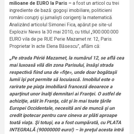
milioane de EURO la Paris –
a fost un articol cu trei
ingrediente de bază: gogoşi imobiliare, politicieni
români corupţi şi jurnalişti corigenţi la matematică.
Analizând articolul Simonei Fica, apărut pe site-ul
Exploziv News la 30 mai 2010, cu titlul „900.000.000
EURO vila de pe RUE Perie Mazamet nr. 12, Paris.
Proprietar în acte Elena Băsescu”, aflăm că:
„
Pe strada Périé Mazamet, la numărul 12, se află cea
mai luxoasă vilă din zona Parisului, însăşi strada
respectivă fiind una de «fiţe», unde doar bogătaşii
lumii îşi pot permite să locuiască. Imobilul este o
rarirate pe piaţa imobiliară franceză deoarece a
aparţinut unor înalţi demnitari ai Franţei. O astfel de
achiziţie, atât în Franţa, cât şi în mai toate ţările
Europei Occidentale, necesită ani de muncă şi un
credit ipotecar pentru care cineva ar plăti aproape
toată viaţa. Şi totuşi, ea a fost cumpărată, cu PLATA
INTEGRALĂ (90000000 euro!) – în preţul acesta intră