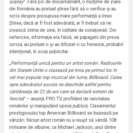
airplay
”.
Fără pic de discernământ, o mulţime de ziare
din România au preluat ştirea fără să o verifice şi au
scris despre presupusa mare performanţă a Innei.
Ştirea, dacă ar fi fost adevărată, ar fi trebuit să ne
crească stima de sine, în calitate de conaţionali. Din
nefericire, informaţia era falsă, iar papagalii din presa
scrisa, au preluat-o şi au difuzat-o cu frenezie, probabil
intenţionat, în scop publicitar.
„
Performanţă unică pentru un artist român. Radiourile
din Statele Unite o clasează pe Inna pe primul loc în
cel mai popular top muzical din lume, Billboard. Calea
spre adevăratul succes se deschide astfel pentru
cântăreaţa de 22 de ani care se declară extrem de
fericită
” – anunţă PRO TV, profitând de naivitatea
românilor şi manipulând opinia publică. Clasamentul
prestigiosului top American Billboard se bazează pe
vânzări. Niciun artist român nu a reuşit să vândă 108
milioane de albume, ca Michael Jackson, unul dintre