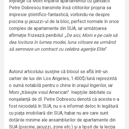
înţelege că Moni împarte apartamentul cu gândacii.
Petre Dobrescu transmite însă cititorilor propria sa
impresie ştiintifico-fantastică, vorbindu-ne despre
piscina şi jacuzzi-ul de la bloc, perfect normale în orice
complex de apartamente din SUA, iar următoarea
afirmaţie frizează penibilul: „
De aici, Moni e pe cale să
dea lovitura în lumea modei, luna viitoare ea urmând
să semneze un contract cu celebra agenţie Elite
”.
Autorul articolului susţine că blocul se află într-un
cartier de lux din Los Angeles, 1.400$/lună reprezintă
o sumă notabilă pentru o chirie în oraşul îngerilor, iar
Moni „trăieşte visul American”. Inepţiile debitate cu
nonşalanţă de dl. Petre Dobrescu denotă că acesta n-a
fost niciodată în SUA, nu s-a informat deloc în legătură
cu piaţa imobiliară din SUA, habar nu are care sunt
dotările minime ale ansamblurilor de apartamente din
SUA (piscine, jacuzzi, zone etc.) şi a lipsit de la lecţia