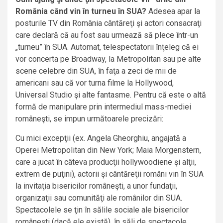
România când vin în turneu în SUA?
Adesea apar la
posturile TV din România cântăreţi şi actori consacraţi
care declară că au fost sau urmează să plece într-un
„turneu” în SUA. Automat, telespectatorii înţeleg că ei
vor concerta pe Broadway, la Metropolitan sau pe alte
scene celebre din SUA, în faţa a zeci de mii de
americani sau că vor turna filme la Hollywood,
Universal Studio şi alte fantasme. Pentru că este o altă
formă de manipulare prin intermediul mass-mediei
româneşti, se impun următoarele precizări:
Cu mici excepţii (ex. Angela Gheorghiu, angajată a
Operei Metropolitan din New York; Maia Morgenstern,
care a jucat în câteva producţii hollywoodiene şi alţii,
extrem de puţini), actorii şi cântăreţii români vin în SUA
la invitaţia bisericilor româneşti, a unor fundaţii,
organizaţii sau comunităţi ale românilor din SUA.
Spectacolele se ţin în sălile sociale ale bisericilor
româneşti (dacă ele există), în săli de spectacole