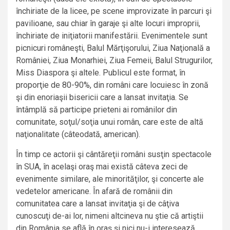
închiriate de la licee, pe scene improvizate în parcuri şi
pavilioane, sau chiar în garaje şi alte locuri improprii,
închiriate de iniţiatorii manifestării. Evenimentele sunt
picnicuri româneşti, Balul Mărţişorului, Ziua Naţională a
României, Ziua Monarhiei, Ziua Femeii, Balul Strugurilor,
Miss Diaspora şi altele. Publicul este format, în
proporţie de 80-90%, din români care locuiesc în zonă
şi din enoriaşii bisericii care a lansat invitaţia. Se
întâmplă să participe prieteni ai românilor din
comunitate, soţul/soţia unui român, care este de altă
naţionalitate (câteodată, american).
În timp ce actorii şi cântăreţii români susţin spectacole
în SUA, în acelaşi oraş mai există câteva zeci de
evenimente similare, ale minorităţilor, şi concerte ale
vedetelor americane. În afară de românii din
comunitatea care a lansat invitaţia şi de câţiva
cunoscuţi de-ai lor, nimeni altcineva nu ştie că artiştii
din România se află în oraş şi nici nu-i interesează.