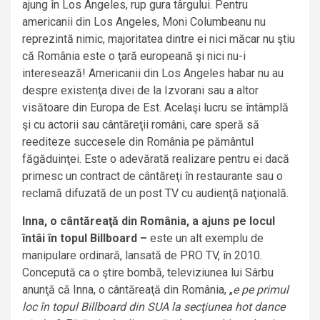
ajung în Los Angeles, rup gura târgului. Pentru
americanii din Los Angeles, Moni Columbeanu nu
reprezintă nimic, majoritatea dintre ei nici măcar nu ştiu
că România este o ţară europeană şi nici nu-i
interesează! Americanii din Los Angeles habar nu au
despre existenţa divei de la Izvorani sau a altor
visătoare din Europa de Est. Acelaşi lucru se întâmplă
şi cu actorii sau cântăreţii români, care speră să
reediteze succesele din România pe pământul
făgăduinţei. Este o adevărată realizare pentru ei dacă
primesc un contract de cântăreţi în restaurante sau o
reclamă difuzată de un post TV cu audienţă naţională.
Inna, o cântăreaţă din România, a ajuns pe locul
întâi în topul Billboard –
este un alt exemplu de
manipulare ordinară, lansată de PRO TV, în 2010.
Concepută ca o ştire bombă, televiziunea lui Sârbu
anunţă că Inna, o cântăreaţă din România, „
e pe primul
loc în topul Billboard din SUA la secţiunea hot dance