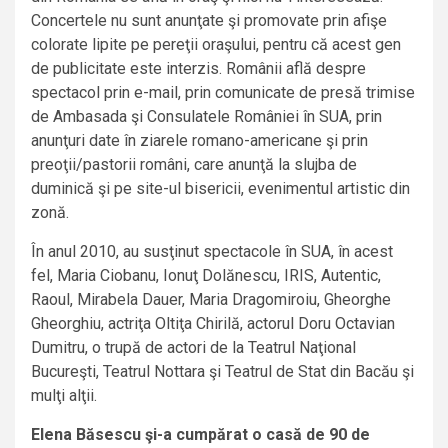
Concertele nu sunt anunţate şi promovate prin afişe
colorate lipite pe pereţii oraşului, pentru că acest gen
de publicitate este interzis. Românii află despre
spectacol prin e-mail, prin comunicate de presă trimise
de Ambasada şi Consulatele României în SUA, prin
anunţuri date în ziarele romano-americane şi prin
preoţii/pastorii români, care anunţă la slujba de
duminică şi pe site-ul bisericii, evenimentul artistic din
zonă.
În anul 2010, au susţinut spectacole în SUA, în acest
fel, Maria Ciobanu, Ionuţ Dolănescu, IRIS, Autentic,
Raoul, Mirabela Dauer, Maria Dragomiroiu, Gheorghe
Gheorghiu, actriţa Oltiţa Chirilă, actorul Doru Octavian
Dumitru, o trupă de actori de la Teatrul Naţional
Bucureşti, Teatrul Nottara şi Teatrul de Stat din Bacău şi
mulţi alţii.
Elena Băsescu şi-a cumpărat o casă de 90 de