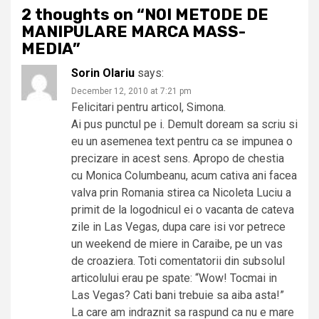
2 thoughts on “
NOI METODE DE
MANIPULARE MARCA MASS-
MEDIA
”
Sorin Olariu
says:
December 12, 2010 at 7:21 pm
Felicitari pentru articol, Simona.
Ai pus punctul pe i. Demult doream sa scriu si
eu un asemenea text pentru ca se impunea o
precizare in acest sens. Apropo de chestia
cu Monica Columbeanu, acum cativa ani facea
valva prin Romania stirea ca Nicoleta Luciu a
primit de la logodnicul ei o vacanta de cateva
zile in Las Vegas, dupa care isi vor petrece
un weekend de miere in Caraibe, pe un vas
de croaziera. Toti comentatorii din subsolul
articolului erau pe spate: “Wow! Tocmai in
Las Vegas? Cati bani trebuie sa aiba asta!”
La care am indraznit sa raspund ca nu e mare