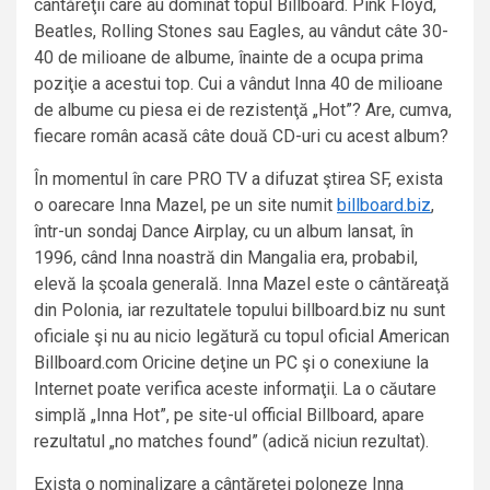
cântăreţii care au dominat topul Billboard. Pink Floyd,
Beatles, Rolling Stones sau Eagles, au vândut câte 30-
40 de milioane de albume, înainte de a ocupa prima
poziţie a acestui top. Cui a vândut Inna 40 de milioane
de albume cu piesa ei de rezistenţă „Hot”? Are, cumva,
fiecare român acasă câte două CD-uri cu acest album?
În momentul în care PRO TV a difuzat ştirea SF, exista
o oarecare Inna Mazel, pe un site numit
billboard.biz
,
într-un sondaj Dance Airplay, cu un album lansat, în
1996, când Inna noastră din Mangalia era, probabil,
elevă la şcoala generală. Inna Mazel este o cântăreaţă
din Polonia, iar rezultatele topului billboard.biz nu sunt
oficiale şi nu au nicio legătură cu topul oficial American
Billboard.com Oricine deţine un PC şi o conexiune la
Internet poate verifica aceste informaţii. La o căutare
simplă „Inna Hot”, pe site-ul official Billboard, apare
rezultatul „no matches found”
(adică niciun rezultat).
Exista o nominalizare a cântăreţei poloneze Inna