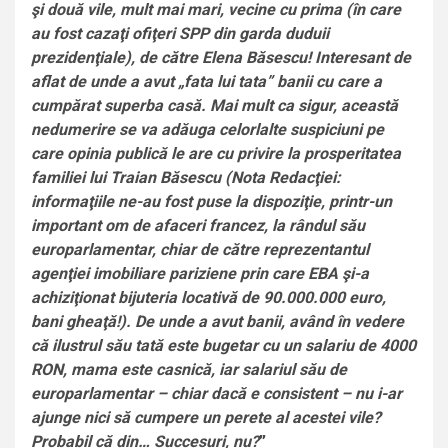
şi două vile, mult mai mari, vecine cu prima (în care
au fost cazaţi ofiţeri SPP din garda duduii
prezidenţiale), de către Elena Băsescu! Interesant de
aflat de unde a avut „fata lui tata” banii cu care a
cumpărat superba casă. Mai mult ca sigur, această
nedumerire se va adăuga celorlalte suspiciuni pe
care opinia publică le are cu privire la prosperitatea
familiei lui Traian Băsescu (Nota Redacţiei:
informaţiile ne-au fost puse la dispoziţie, printr-un
important om de afaceri francez, la rândul său
europarlamentar, chiar de către reprezentantul
agenţiei imobiliare pariziene prin care EBA şi-a
achiziţionat bijuteria locativă de 90.000.000 euro,
bani gheaţă!). De unde a avut banii, având în vedere
că ilustrul său tată este bugetar cu un salariu de 4000
RON, mama este casnică, iar salariul său de
europarlamentar – chiar dacă e consistent – nu i-ar
ajunge nici să cumpere un perete al acestei vile?
Probabil că din… Succesuri, nu?
”