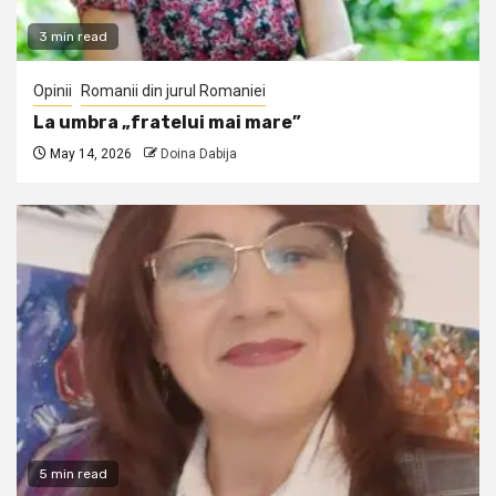
3 min read
Opinii
Romanii din jurul Romaniei
La umbra „fratelui mai mare”
May 14, 2026
Doina Dabija
5 min read