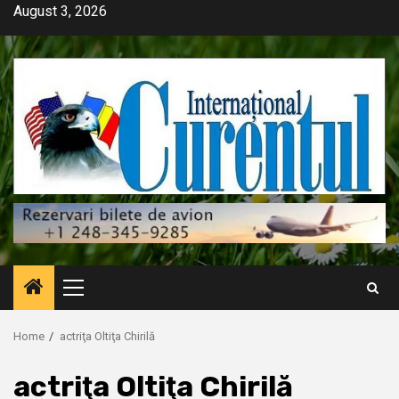
Skip
August 3, 2026
to
content
Primary
Menu
Home
actriţa Oltiţa Chirilă
actriţa Oltiţa Chirilă