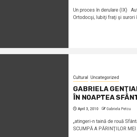
Un proces în derulare (IX) Aut
Ortodocşi, Iubiţi fraţi şi surori î
Cultural
Uncategorized
GABRIELA GENŢIA
ÎN NOAPTEA SFÂNTĂ
April 3, 2010
Gabriela Petcu
„atingeri-n taină de rouă Sfâ
SCUMPĂ A PĂRINŢILOR MEI Am 