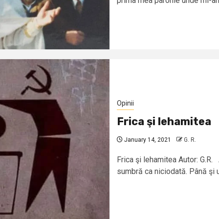
prima mea parohie unde mi-am 
Opinii
Frica şi lehamitea
January 14, 2021
G. R.
Frica şi lehamitea Autor: G.R.
sumbră ca niciodată. Până şi ur