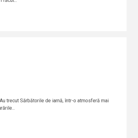
făcut...
 Au trecut Sărbătorile de iarnă, într-o atmosferă mai
ările...