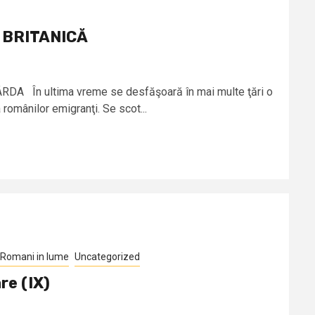
 BRITANICĂ
A În ultima vreme se desfăşoară în mai multe ţări o
omânilor emigranţi. Se scot...
Romani in lume
Uncategorized
re (IX)