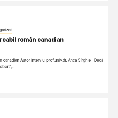
gorized
rcabil român canadian
 canadian Autor interviu: prof.univ.dr. Anca Sîrghie Dacă
bert”,...