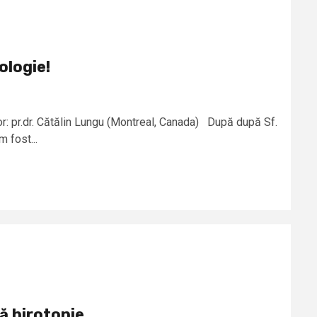
ologie!
or: pr.dr. Cătălin Lungu (Montreal, Canada) După după Sf.
m fost...
ă hirotonie