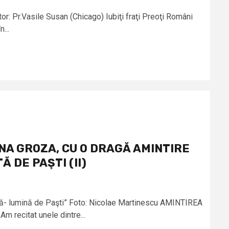
or: Pr.Vasile Susan (Chicago) Iubiţi fraţi Preoţi Români
n...
NA GROZA, CU O DRAGĂ AMINTIRE
 DE PAŞTI (II)
ntă- lumină de Paşti” Foto: Nicolae Martinescu AMINTIREA
recitat unele dintre...