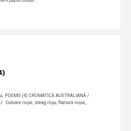
rit publicistului...
4)
AL POEMS (4) CROMATICĂ AUSTRALIANĂ /
oare roşie, steag roşu, flamură roşie,...