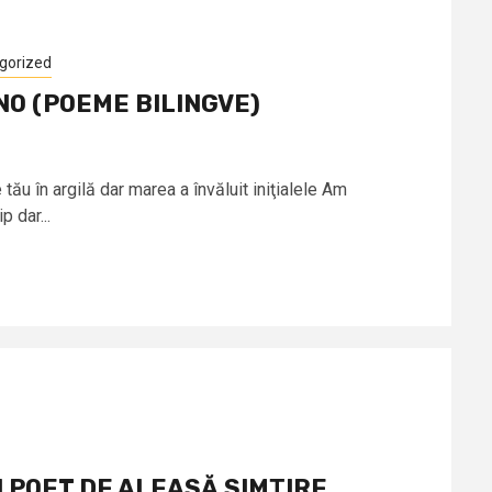
gorized
NO (POEME BILINGVE)
 în argilă dar marea a învăluit iniţialele Am
p dar...
 POET DE ALEASĂ SIMŢIRE