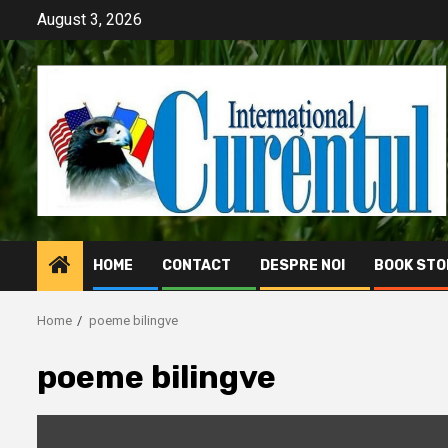
Skip
August 3, 2026
to
content
HOME
CONTACT
DESPRE NOI
BOOK STO
Home
poeme bilingve
poeme bilingve