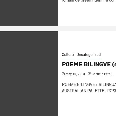
români de pretutindeni i-a confe
Cultural
Uncategorized
POEME BILINGVE (
May 10, 2013
Gabriela Petcu
POEME BILINGVE / BILINGU
AUSTRALIAN PALETTE ROŞU Cul