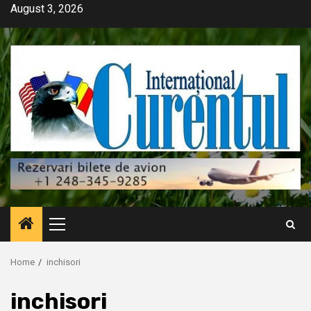
Skip
August 3, 2026
to
content
Primary
Menu
Home
inchisori
inchisori