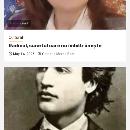
5 min read
Cultural
Radioul, sunetul care nu îmbătrânește
May 14, 2026
Camelia Morda Baciu