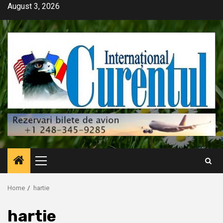
Skip
August 3, 2026
to
content
Primary
Menu
Home
hartie
hartie