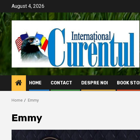
Skip
August 4, 2026
to
content
HOME
CONTACT
DESPRE NOI
BOOK STO
Home
Emmy
Emmy