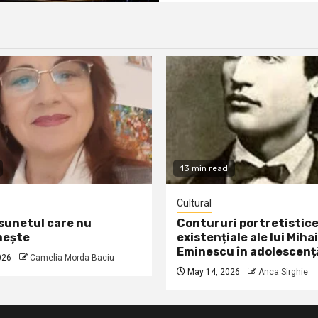
13 min read
Cultural
 sunetul care nu
Contururi portretistice
nește
existențiale ale lui Mihai
Eminescu în adolescenț
026
Camelia Morda Baciu
May 14, 2026
Anca Sirghie