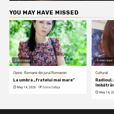
YOU MAY HAVE MISSED
3 min read
5 min read
Opinii
Romanii din jurul Romaniei
Cultural
La umbra „fratelui mai mare”
Radioul,
îmbătrâ
May 14, 2026
Doina Dabija
May 14, 2