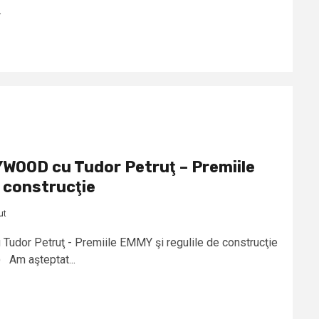
.
OOD cu Tudor Petruţ – Premiile
e construcţie
ut
or Petruţ - Premiile EMMY şi regulile de construcţie
) Am aşteptat...