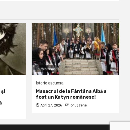
4 min read
Istorie ascunsa
 și
Masacrul de la Fântâna Albă a
fost un Katyn românesc!
ă
April 27, 2026
Ionuţ Ţene