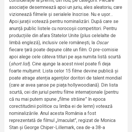
considerație la premii, din nou, pe categorii. Fiecare
asociație desemnează apoi un juriu, ales aleatoriu, care
vizionează filmele și serialele înscrise. Nu e ușor…
Apoi jurații votează pentru nominalizări. După care se
anunță public listele cu norocoșii competitori. Pentru
producțiile din afara Statelor Unite (plus celelalte de
limbă engleză), inclusiv cele românești, la
Oscar
fiecare țară poate depune câte un film. O pre-comisie
apoi alege cele câteva titluri pe așa numita listă scurtă
(
short list
). Cine ajunge la acest nivel poate fi deja
foarte mulțumit. Lista celor 15 filme devine publică și
poate atrage atenția agenților doritori de talent mondial
(care ar avea șanse pe piața hollywoodiană). Din lista
scurtă, cei din juriul pentru filme internaționale (pentru
că nu mai putem spune „filme străine” în epoca
corectitudinii politice cu limba ei de lemn) votează
nominalizările. Anul acesta România a fost
reprezentată de filmul „Imaculat”, regizat de Monica
Stan și George Chiper-Lillemark, cea de-a 38-a