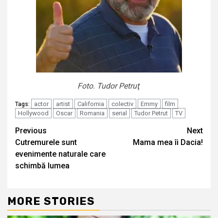
Foto. Tudor Petruţ
actor
artist
California
colectiv
Emmy
film
Tags:
Hollywood
Oscar
Romania
serial
Tudor Petrut
TV
Continue
Previous
Next
Cutremurele sunt
Mama mea îi Dacia!
Reading
evenimente naturale care
schimbă lumea
MORE STORIES