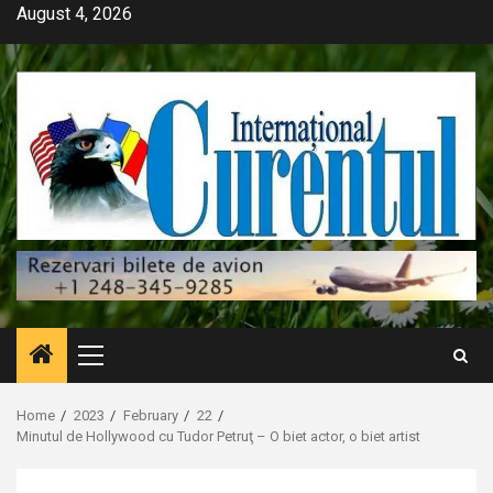
Skip
August 4, 2026
to
content
Primary
Menu
Home
2023
February
22
Minutul de Hollywood cu Tudor Petruţ – O biet actor, o biet artist