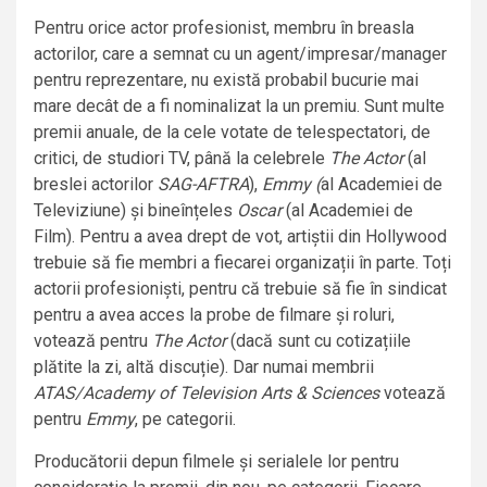
Pentru orice actor profesionist, membru în breasla
actorilor, care a semnat cu un agent/impresar/manager
pentru reprezentare, nu există probabil bucurie mai
mare decât de a fi nominalizat la un premiu. Sunt multe
premii anuale, de la cele votate de telespectatori, de
critici, de studiori TV, până la celebrele
The Actor
(al
breslei actorilor
SAG-AFTRA
),
Emmy (
al Academiei de
Televiziune) și bineînțeles
Oscar
(al Academiei de
Film). Pentru a avea drept de vot, artiștii din Hollywood
trebuie să fie membri a fiecarei organizații în parte. Toți
actorii profesioniști, pentru că trebuie să fie în sindicat
pentru a avea acces la probe de filmare și roluri,
votează pentru
The Actor
(dacă sunt cu cotizațiile
plătite la zi, altă discuție). Dar numai membrii
ATAS/Academy of Television Arts & Sciences
votează
pentru
Emmy
, pe categorii.
Producătorii depun filmele și serialele lor pentru