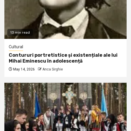
13 min read
Cultural
Contururi portretistice și existențiale ale lui
Mihai Eminescu în adolescență
May 14, 2026
Anca Sirghie