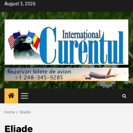
Skip
August 3, 2026
to
content
Primary
Menu
Home
Eliade
Eliade