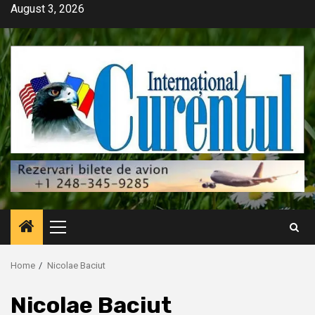
Skip
August 3, 2026
to
content
Primary
Menu
Home
Nicolae Baciut
Nicolae Baciut