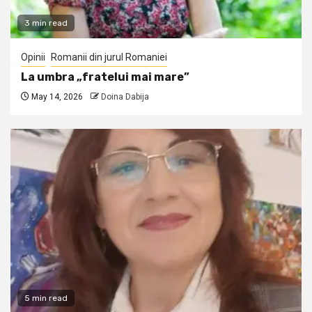
3 min read
Opinii
Romanii din jurul Romaniei
La umbra „fratelui mai mare”
May 14, 2026
Doina Dabija
5 min read