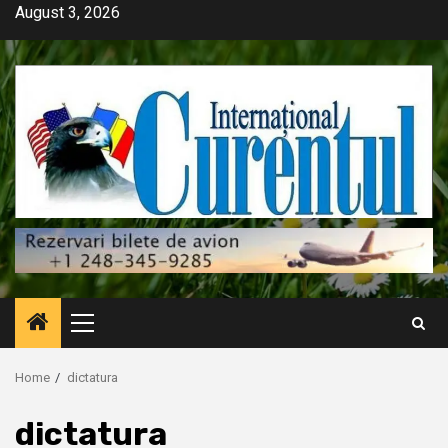
Skip
August 3, 2026
to
content
Primary
Menu
Home
dictatura
dictatura