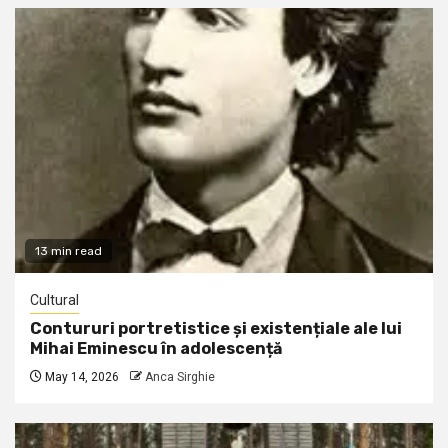
13 min read
Cultural
Contururi portretistice și existențiale ale lui
Mihai Eminescu în adolescență
May 14, 2026
Anca Sirghie