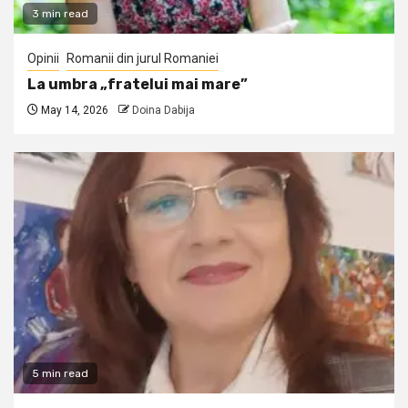
3 min read
Opinii
Romanii din jurul Romaniei
La umbra „fratelui mai mare”
May 14, 2026
Doina Dabija
5 min read