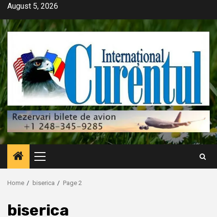
Skip
August 5, 2026
to
content
Primary
Menu
Home
biserica
Page 2
biserica