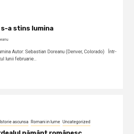
 s-a stins lumina
reanu
lumina Autor: Sebastian Doreanu (Denver, Colorado) Într-
l lunii februarie...
Istorie ascunsa
Romani in lume
Uncategorized
Ardealul pământ românesc