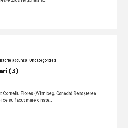
ește Ziua Națională a...
Istorie ascunsa
Uncategorized
ri (3)
or: Corneliu Florea (Winnipeg, Canada) Renaşterea
 ce au făcut mare cinste...