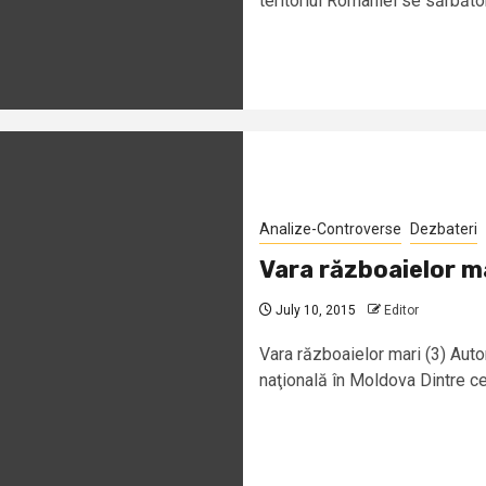
teritoriul României se sărbător
Analize-Controverse
Dezbateri
Vara războaielor ma
July 10, 2015
Editor
Vara războaielor mari (3) Aut
naţională în Moldova Dintre cei