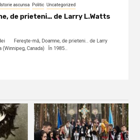
Istorie ascunsa
Politic
Uncategorized
, de prieteni… de Larry L.Watts
idei Fereşte-mă, Doamne, de prieteni… de Larry
a (Winnipeg, Canada) În 1985...