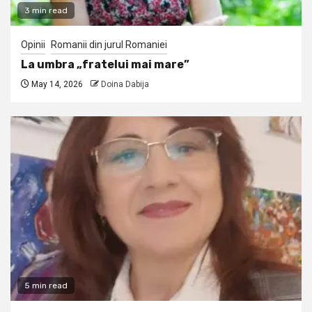
3 min read
Opinii
Romanii din jurul Romaniei
La umbra „fratelui mai mare”
May 14, 2026
Doina Dabija
5 min read