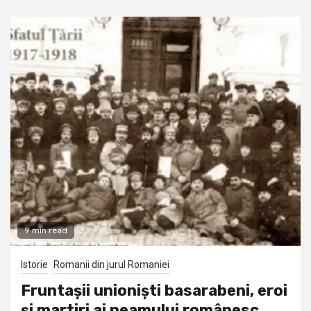
9 min read
Istorie
Romanii din jurul Romaniei
Fruntașii unioniști basarabeni, eroi
și martiri ai neamului românesc