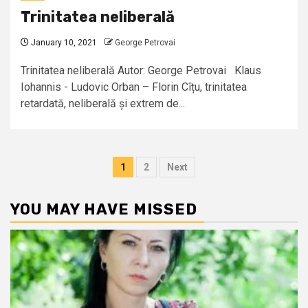
Trinitatea neliberală
January 10, 2021
George Petrovai
Trinitatea neliberală Autor: George Petrovai Klaus
Iohannis - Ludovic Orban – Florin Cîțu, trinitatea
retardată, neliberală și extrem de...
Posts
1
2
Next
pagination
YOU MAY HAVE MISSED