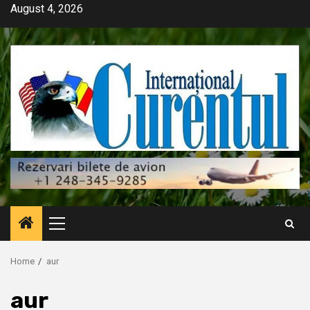
Skip
August 4, 2026
to
content
Primary
Menu
Home
aur
aur