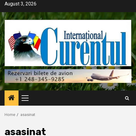
Skip
August 3, 2026
to
content
Primary
Menu
Home
asasinat
asasinat